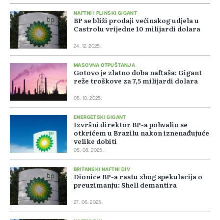
NAFTNI I PLINSKI GIGANT
BP se bliži prodaji većinskog udjela u
Castrolu vrijedne 10 milijardi dolara
24. 12. 2025.
MASOVNA OTPUŠTANJA
Gotovo je zlatno doba naftaša: Gigant
reže troškove za 7,5 milijardi dolara
05. 10. 2025.
ENERGETSKI GIGANT
Izvršni direktor BP-a pohvalio se
otkrićem u Brazilu nakon iznenađujuće
velike dobiti
05. 08. 2025.
BRITANSKI NAFTNI DIV
Dionice BP-a rastu zbog spekulacija o
preuzimanju: Shell demantira
27. 06. 2025.