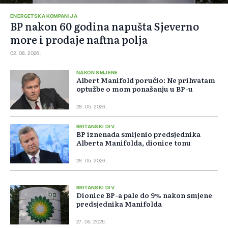
ENERGETSKA KOMPANIJA
BP nakon 60 godina napušta Sjeverno
more i prodaje naftna polja
02. 08. 2026.
NAKON SMJENE
Albert Manifold poručio: Ne prihvatam
optužbe o mom ponašanju u BP-u
28. 05. 2026.
BRITANSKI DIV
BP iznenada smijenio predsjednika
Alberta Manifolda, dionice tonu
28. 05. 2026.
BRITANSKI DIV
Dionice BP-a pale do 9% nakon smjene
predsjednika Manifolda
27. 05. 2026.