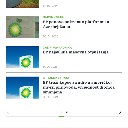
10. 02. 2025.
NAKON KVARA
BP ponovo pokrenuo platformu u
Azerbejdžanu
20. 01. 2025.
ČAK 4.700 RADNIKA
BP najavljuje masovna otpuštanja
17. 01. 2025.
BRITANSKA FIRMA
BP traži kupce za udio u američkoj
mreži plinovoda, vrijednost dionica
smanjena
08. 12. 2024.
1
2