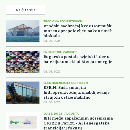
Najčitanije
TRGOVINA POD PRITISKOM
Brodski saobraćaj kroz Hormuški
moreuz prepolovljen nakon novih
blokada
08. 08. 2026.
ENERGETSKI ZAOKRET
Bugarska postala svjetski lider u
baterijskom skladištenju energije
08. 08. 2026.
ELEKTROENERGETSKI SISTEM
EPBiH: Suša smanjila
hidroproizvodnju, snabdijevanje
strujom ostaje stabilno
05. 08. 2026.
OD 23. DO 28. AUGUSTA
BiH među zapaženijim učesnicima
CIGRE u Parizu - AI i energetska
tranzicija u fokusu