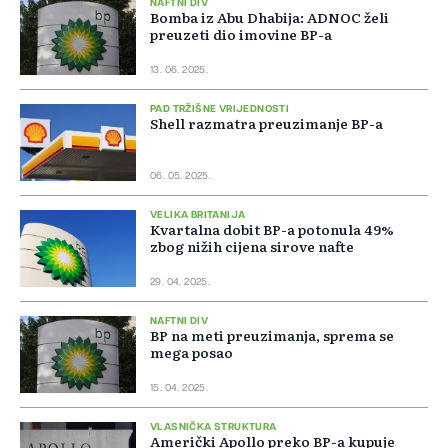
NAFTNI DIV
Bomba iz Abu Dhabija: ADNOC želi
preuzeti dio imovine BP-a
13. 06. 2025.
PAD TRŽIŠNE VRIJEDNOSTI
Shell razmatra preuzimanje BP-a
06. 05. 2025.
VELIKA BRITANIJA
Kvartalna dobit BP-a potonula 49%
zbog nižih cijena sirove nafte
29. 04. 2025.
NAFTNI DIV
BP na meti preuzimanja, sprema se
mega posao
15. 04. 2025.
VLASNIČKA STRUKTURA
Američki Apollo preko BP-a kupuje