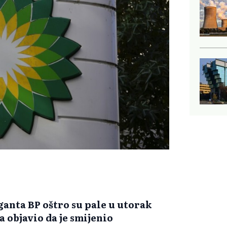
anta BP oštro su pale u utorak
 objavio da je smijenio