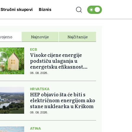
Stručni skupovi
Biznis
vojeno
Najnovije
Najčitanije
ECB
Visoke cijene energije
podstiču ulaganja u
energetsku efikasnost
domova
06. 08. 2026.
HRVATSKA
HEP objavio šta će biti s
električnom energijom ako
stane nuklearka u Krškom
06. 08. 2026.
ATINA