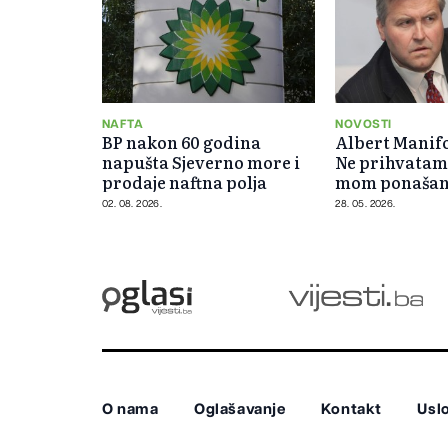
NAFTA
NOVOSTI
BP nakon 60 godina
Albert Manifo
napušta Sjeverno more i
Ne prihvatam
prodaje naftna polja
mom ponašanj
02. 08. 2026.
28. 05. 2026.
O nama
Oglašavanje
Kontakt
Uslo