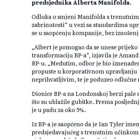
predsjednika Alberta Manifolda.
Odluka o smjeni Manifolda s trenutnim 
zabrinutosti“ u vezi sa standardima upr
se u saopćenju kompanije, bez iznošenj
„Albert je pomogao da se unese prijeko
transformaciju BP-a“, izjavila je Amand
BP-u. „Međutim, odbor je bio iznenađen
propuste u korporativnom upravljanju i
neprihvatljivim, te je poduzeo odlučne
Dionice BP-a na Londonskoj berzi pale s
što su ublažile gubitke. Prema posljedn
je u padu za oko 5%.
Iz BP-a je saopćeno da je Ian Tyler im
predsjedavajućeg s trenutnim učinkom,