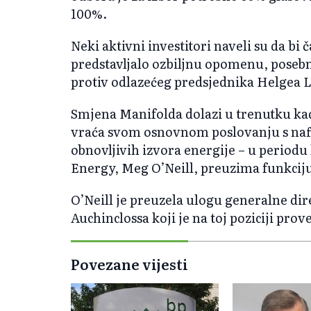
100%.
Neki aktivni investitori naveli su da bi
predstavljalo ozbiljnu opomenu, poseb
protiv odlazećeg predsjednika Helgea 
Smjena Manifolda dolazi u trenutku ka
vraća svom osnovnom poslovanju s naft
obnovljivih izvora energije – u period
Energy, Meg O’Neill, preuzima funkciju
O’Neill je preuzela ulogu generalne dir
Auchinclossa koji je na toj poziciji pro
Povezane vijesti