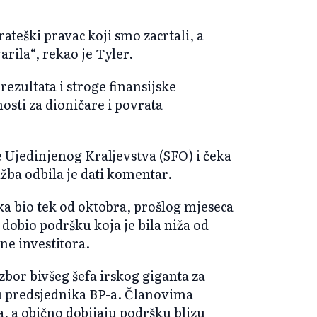
rateški pravac koji smo zacrtali, a
rila“, rekao je Tyler.
rezultata i stroge finansijske
nosti za dioničare i povrata
 Ujedinjenog Kraljevstva (SFO) i čeka
žba odbila je dati komentar.
ika bio tek od oktobra, prošlog mjeseca
 dobio podršku koja je bila niža od
ne investitora.
izbor bivšeg šefa irskog giganta za
u predsjednika BP-a. Članovima
, a obično dobijaju podršku blizu