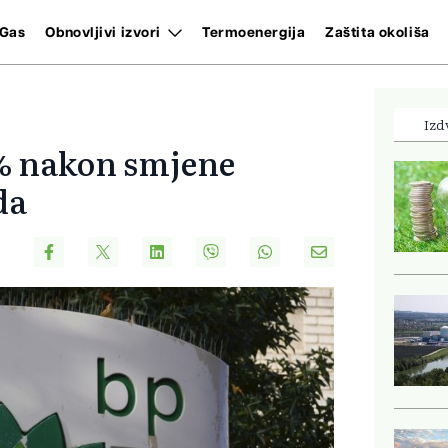
Gas
Obnovljivi izvori
Termoenergija
Zaštita okoliša
Izd
9% nakon smjene
da