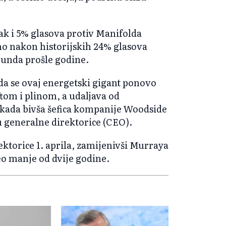
 čak i 5% glasova protiv Manifolda
no nakon historijskih 24% glasova
Lunda prošle godine.
da se ovaj energetski gigant ponovo
om i plinom, a udaljava od
u kada bivša šefica kompanije Woodside
 generalne direktorice (CEO).
ektorice 1. aprila, zamijenivši Murraya
veo manje od dvije godine.