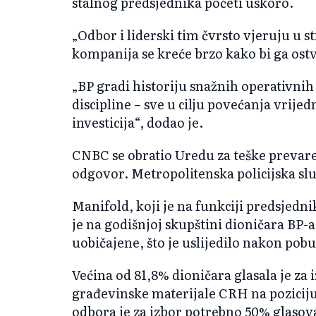
stalnog predsjednika početi uskoro.
„Odbor i liderski tim čvrsto vjeruju u st
kompanija se kreće brzo kako bi ga ostva
„BP gradi historiju snažnih operativnih 
discipline – sve u cilju povećanja vrijed
investicija“, dodao je.
CNBC se obratio Uredu za teške prevare
odgovor. Metropolitenska policijska slu
Manifold, koji je na funkciji predsjedn
je na godišnjoj skupštini dioničara BP-a
uobičajene, što je uslijedilo nakon pobu
Većina od 81,8% dioničara glasala je za 
građevinske materijale CRH na pozicij
odbora je za izbor potrebno 50% glasova