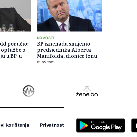
NOVOSTI
ld poručio:
BP iznenada smijenio
 optužbe o
predsjednika Alberta
u u BP-u
Manifolda, dionice tonu
28. 05. 2026.
vi korištenja
Privatnost