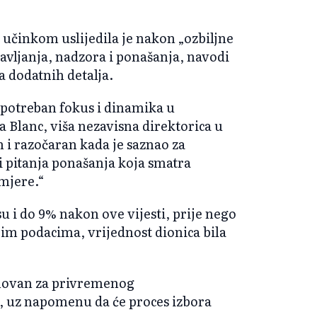
učinkom uslijedila je nakon „ozbiljne
avljanja, nadzora i ponašanja, navodi
a dodatnih detalja.
 potreban fokus i dinamika u
a Blanc, viša nezavisna direktorica u
 i razočaran kada je saznao za
 pitanja ponašanja koja smatra
 mjere.“
u i do 9% nakon ove vijesti, prije nego
jim podacima, vrijednost dionica bila
enovan za privremenog
 uz napomenu da će proces izbora