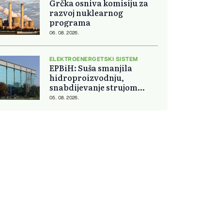
Grčka osniva komisiju za
razvoj nuklearnog
programa
06. 08. 2026.
ELEKTROENERGETSKI SISTEM
EPBiH: Suša smanjila
hidroproizvodnju,
snabdijevanje strujom
ostaje stabilno
05. 08. 2026.