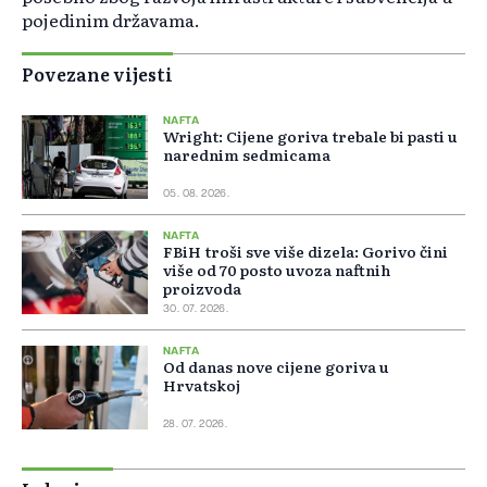
pojedinim državama.
Povezane vijesti
NAFTA
Wright: Cijene goriva trebale bi pasti u
narednim sedmicama
05. 08. 2026.
NAFTA
FBiH troši sve više dizela: Gorivo čini
više od 70 posto uvoza naftnih
proizvoda
30. 07. 2026.
NAFTA
Od danas nove cijene goriva u
Hrvatskoj
28. 07. 2026.