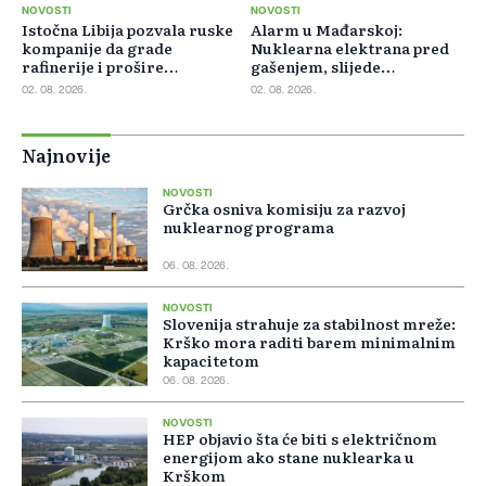
NOVOSTI
NOVOSTI
Istočna Libija pozvala ruske
Alarm u Mađarskoj:
kompanije da grade
Nuklearna elektrana pred
rafinerije i prošire
gašenjem, slijede
energetsku saradnju
restrikcije struje i vode
02. 08. 2026.
02. 08. 2026.
Najnovije
NOVOSTI
Grčka osniva komisiju za razvoj
nuklearnog programa
06. 08. 2026.
NOVOSTI
Slovenija strahuje za stabilnost mreže:
Krško mora raditi barem minimalnim
kapacitetom
06. 08. 2026.
NOVOSTI
HEP objavio šta će biti s električnom
energijom ako stane nuklearka u
Krškom