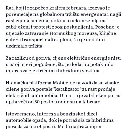
Rat, koji je započeo krajem februara, izazvao je
poremećaje na globalnom tržištu energenata i nagli
rast cijena benzina, dok su u nekim zemljama
zabilježeni i protesti zbog poskupljenja. Posebno je
utjecalo zatvaranje Hormuškog moreuza, ključne
rute za transport nafte i plina, što je dodatno
uzdrmalo tržišta.
Za razliku od goriva, cijene električne energije nisu
u istoj mjeri pogođene, što je dodatno potaknulo
interes za električnim i hibridnim vozilima.
Njemačka platforma Mobile.de navodi da su visoke
cijene goriva postale "katalizator" za rast prodaje
električnih automobila. U martu je zabilježen porast
upita veći od 50 posto u odnosu na februar.
Istovremeno, interes za benzinske i dizel
automobile opada, dok je potražnja za hibridima
porasla za oko 4 posto. Među najtraženijim