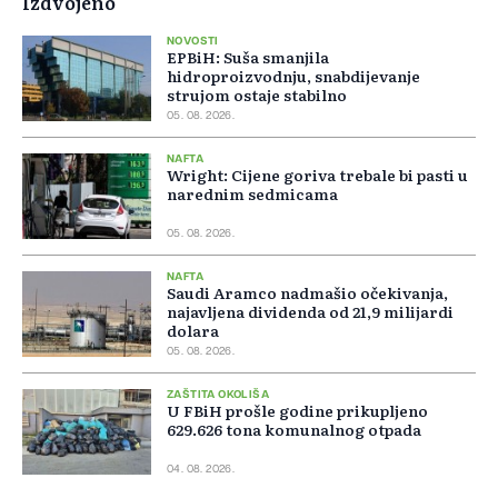
Izdvojeno
NOVOSTI
EPBiH: Suša smanjila
hidroproizvodnju, snabdijevanje
strujom ostaje stabilno
05. 08. 2026.
NAFTA
Wright: Cijene goriva trebale bi pasti u
narednim sedmicama
05. 08. 2026.
NAFTA
Saudi Aramco nadmašio očekivanja,
najavljena dividenda od 21,9 milijardi
dolara
05. 08. 2026.
ZAŠTITA OKOLIŠA
U FBiH prošle godine prikupljeno
629.626 tona komunalnog otpada
04. 08. 2026.