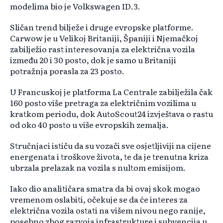
modelima bio je Volkswagen ID.3.
Sličan trend bilježe i druge evropske platforme.
Carwow je u Velikoj Britaniji, Španiji i Njemačkoj
zabilježio rast interesovanja za električna vozila
između 20 i 30 posto, dok je samo u Britaniji
potražnja porasla za 23 posto.
U Francuskoj je platforma La Centrale zabilježila čak
160 posto više pretraga za električnim vozilima u
kratkom periodu, dok AutoScout24 izvještava o rastu
od oko 40 posto u više evropskih zemalja.
Stručnjaci ističu da su vozači sve osjetljiviji na cijene
energenata i troškove života, te da je trenutna kriza
ubrzala prelazak na vozila s nultom emisijom.
Iako dio analitičara smatra da bi ovaj skok mogao
vremenom oslabiti, očekuje se da će interes za
električna vozila ostati na višem nivou nego ranije,
posebno zbog razvoja infrastrukture i subvencija u