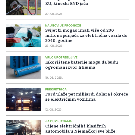
EU, kineski BYD jača
29. 08. 2025.
NAJNOVIJE PROGNOZE
Svijet bi mogao imati više od 200
miliona punjača za električna vozila do
2040. godine
23. 08. 2025.
VRLO UPOTREBLJIVE
Iskorištene baterije mogu da budu
ogroman izvor litijuma
19. 08. 2025.
PREKRETNICA
Ford ulaže pet milijardi dolara i okreće
se električnim vozilima
12. 08. 2025.
JAZ U CIJENAMA
Cijene električnih i klasičnih
automobila u Njemačkoj sve bliže: