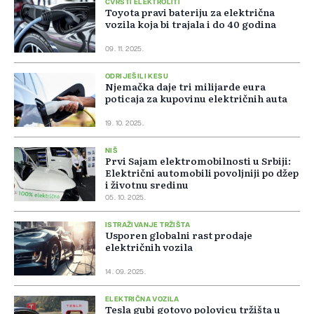
ČVRSTI ELEKTROLITI
Toyota pravi bateriju za električna
vozila koja bi trajala i do 40 godina
09. 11. 2025.
ODRIJEŠILI KESU
Njemačka daje tri milijarde eura
poticaja za kupovinu električnih auta
19. 10. 2025.
NIŠ
Prvi Sajam elektromobilnosti u Srbiji:
Električni automobili povoljniji po džep
i životnu sredinu
05. 10. 2025.
ISTRAŽIVANJE TRŽIŠTA
Usporen globalni rast prodaje
električnih vozila
14. 09. 2025.
ELEKTRIČNA VOZILA
Tesla gubi gotovo polovicu tržišta u