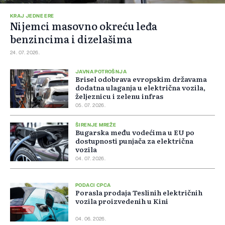
KRAJ JEDNE ERE
Nijemci masovno okreću leđa
benzincima i dizelašima
24. 07. 2026.
JAVNA POTROŠNJA
Brisel odobrava evropskim državama
dodatna ulaganja u električna vozila,
željeznicu i zelenu infras
05. 07. 2026.
ŠIRENJE MREŽE
Bugarska među vodećima u EU po
dostupnosti punjača za električna
vozila
04. 07. 2026.
PODACI CPCA
Porasla prodaja Teslinih električnih
vozila proizvedenih u Kini
04. 06. 2026.