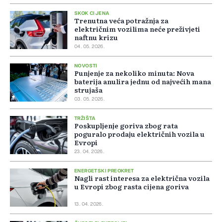
SKOK CIJENA
Trenutna veća potražnja za
električnim vozilima neće preživjeti
naftnu krizu
04. 05. 2026.
NOVOSTI
Punjenje za nekoliko minuta: Nova
baterija anulira jednu od najvećih mana
strujaša
03. 05. 2026.
TRŽIŠTA
Poskupljenje goriva zbog rata
poguralo prodaju električnih vozila u
Evropi
23. 04. 2026.
ENERGETSKI PREOKRET
Nagli rast interesa za električna vozila
u Evropi zbog rasta cijena goriva
13. 04. 2026.