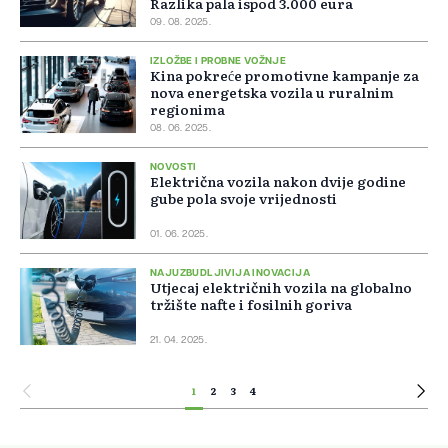
Razlika pala ispod 3.000 eura
09. 08. 2025.
IZLOŽBE I PROBNE VOŽNJE
Kina pokreće promotivne kampanje za
nova energetska vozila u ruralnim
regionima
08. 06. 2025.
NOVOSTI
Električna vozila nakon dvije godine
gube pola svoje vrijednosti
01. 06. 2025.
NAJUZBUDLJIVIJA INOVACIJA
Utjecaj električnih vozila na globalno
tržište nafte i fosilnih goriva
21. 04. 2025.
1
2
3
4