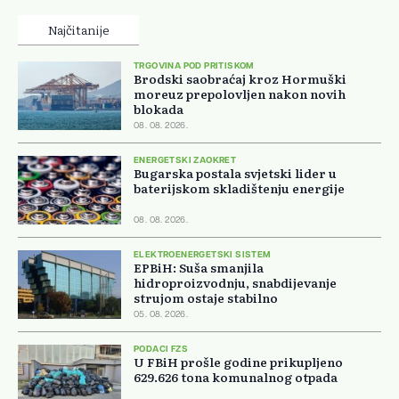
Najčitanije
TRGOVINA POD PRITISKOM
Brodski saobraćaj kroz Hormuški
moreuz prepolovljen nakon novih
blokada
08. 08. 2026.
ENERGETSKI ZAOKRET
Bugarska postala svjetski lider u
baterijskom skladištenju energije
08. 08. 2026.
ELEKTROENERGETSKI SISTEM
EPBiH: Suša smanjila
hidroproizvodnju, snabdijevanje
strujom ostaje stabilno
05. 08. 2026.
PODACI FZS
U FBiH prošle godine prikupljeno
629.626 tona komunalnog otpada