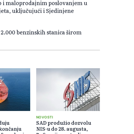
kao i maloprodajnim poslovanjem u
eta, uključujući i Sjedinjene
2.000 benzinskih stanica širom
NOVOSTI
duju
SAD produžio dozvolu
okončanju
NIS-u do 28. augusta,