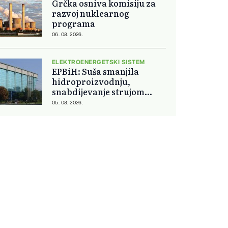
Grčka osniva komisiju za
razvoj nuklearnog
programa
06. 08. 2026.
ELEKTROENERGETSKI SISTEM
EPBiH: Suša smanjila
hidroproizvodnju,
snabdijevanje strujom
ostaje stabilno
05. 08. 2026.