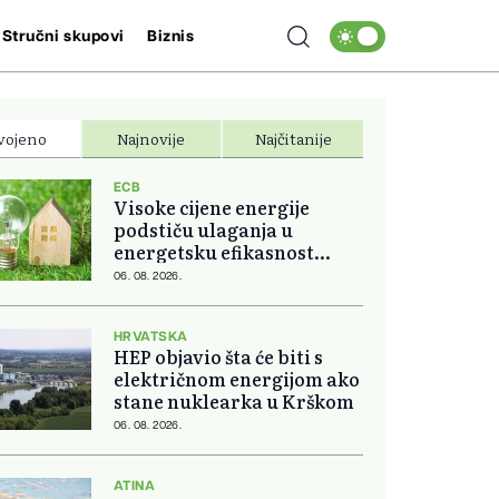
Stručni skupovi
Biznis
vojeno
Najnovije
Najčitanije
ECB
Visoke cijene energije
podstiču ulaganja u
energetsku efikasnost
domova
06. 08. 2026.
HRVATSKA
HEP objavio šta će biti s
električnom energijom ako
stane nuklearka u Krškom
06. 08. 2026.
ATINA