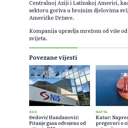
Centralnoj Aziji i Latinskoj Americi, 
sektoru goriva u brojnim djelovima svij
Američke Države.
Kompanija upravlja mrežom od više od 
svijeta.
Povezane vijesti
GAS
NAFTA
Đedović Handanović:
Katar: Napre
Pitanje gasa odvojeno od
pregovori o 