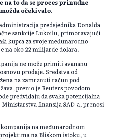
je na to da se proces prinudne
e možda očekivalo.
 administracija predsjednika Donalda
čne sankcije Lukoilu, primoravajući
raži kupca za svoje međunarodno
je na oko 22 milijarde dolara.
panija ne može primiti avansnu
o osnovu prodaje. Sredstva od
ložena na zamrznuti račun pod
ržava, prenio je Reuters povodom
ođe predviđaju da svaka potencijalna
Ministarstva finansija SAD-a, prenosi
ska kompanija na međunarodnom
 projektima na Bliskom istoku, u