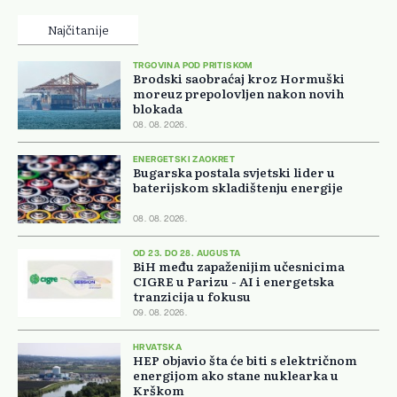
Najčitanije
TRGOVINA POD PRITISKOM
Brodski saobraćaj kroz Hormuški
moreuz prepolovljen nakon novih
blokada
08. 08. 2026.
ENERGETSKI ZAOKRET
Bugarska postala svjetski lider u
baterijskom skladištenju energije
08. 08. 2026.
OD 23. DO 28. AUGUSTA
BiH među zapaženijim učesnicima
CIGRE u Parizu - AI i energetska
tranzicija u fokusu
09. 08. 2026.
HRVATSKA
HEP objavio šta će biti s električnom
energijom ako stane nuklearka u
Krškom