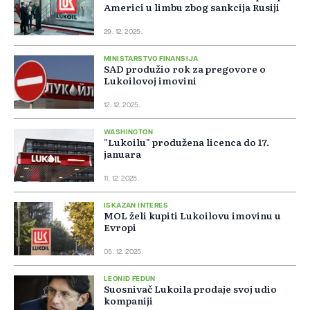
Americi u limbu zbog sankcija Rusiji
29. 12. 2025.
MINISTARSTVO FINANSIJA
SAD produžio rok za pregovore o
Lukoilovoj imovini
12. 12. 2025.
WASHINGTON
"Lukoilu" produžena licenca do 17.
januara
11. 12. 2025.
ISKAZAN INTERES
MOL želi kupiti Lukoilovu imovinu u
Evropi
05. 12. 2025.
LEONID FEDUN
Suosnivač Lukoila prodaje svoj udio
kompaniji