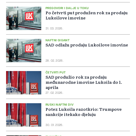
PREGOVORI I DALJE U TOKU
Po četvrti put produžen rok za prodaju
Lukoilove imovine
31. 03. 2026.
NAFTNI GIGANT
SAD odlažu prodaju Lukoilove imovine
28. 02. 2026.
ČETVRTI PUT
SAD produžio rok za prodaju
međunarodne imovine Lukoila do 1.
aprila
27. 02. 2026.
RUSKI NAFTNI DIV
Potez Lukoila razotkrio: Trumpove
sankcije itekako djeluju
30. 01. 2026.