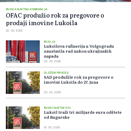
RUSKA NAFTNA KOMPANIJA
OFAC produžio rok za pregovore o
prodaji imovine Lukoila
26. 06. 2026.
RUSIJA
Lukoilova rafinerija u Volgogradu
zaustavila rad nakon ukrajinskih
napada
04. 06. 2026.
SLOŽEN PROCES
SAD produžile rok za pregovore o
imovini Lukoila do 27. juna
30. 05. 2026.
RUSKI NAFTNI DIV
Lukoil traži tri milijarde eura odštete
od Bugarske
18. 05. 2026.