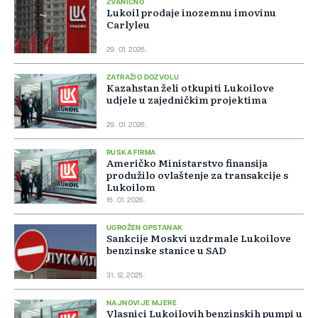
ZVANIČNO
Lukoil prodaje inozemnu imovinu
Carlyleu
29. 01. 2026.
ZATRAŽIO DOZVOLU
Kazahstan želi otkupiti Lukoilove
udjele u zajedničkim projektima
29. 01. 2026.
RUSKA FIRMA
Američko Ministarstvo finansija
produžilo ovlaštenje za transakcije s
Lukoilom
16. 01. 2026.
UGROŽEN OPSTANAK
Sankcije Moskvi uzdrmale Lukoilove
benzinske stanice u SAD
31. 12. 2025.
NAJNOVIJE MJERE
Vlasnici Lukoilovih benzinskih pumpi u