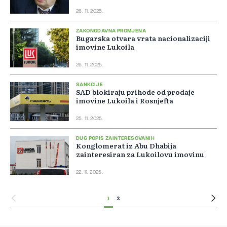
26. 11. 2025.
ZAKONODAVNA PROMJENA
Bugarska otvara vrata nacionalizaciji
imovine Lukoila
26. 11. 2025.
SANKCIJE
SAD blokiraju prihode od prodaje
imovine Lukoila i Rosnjefta
25. 11. 2025.
DUG POPIS ZAINTERESOVANIH
Konglomerat iz Abu Dhabija
zainteresiran za Lukoilovu imovinu
22. 11. 2025.
1
2