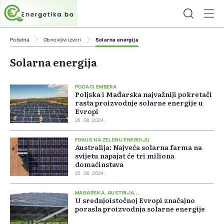
Početna
Obnovljivi izvori
Solarna energija
Solarna energija
PODACI EMBERA
Poljska i Mađarska najvažniji pokretači
rasta proizvodnje solarne energije u
Evropi
26. 08. 2024.
FOKUS NA ZELENU ENERGIJU
Australija: Najveća solarna farma na
svijetu napajat će tri miliona
domaćinstava
25. 08. 2024.
MAĐARSKA, AUSTRIJA...
U srednjoistočnoj Evropi značajno
porasla proizvodnja solarne energije