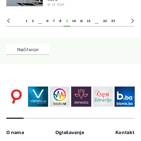
19. 07. 2024.
1
2
6
7
8
9
10
11
12
22
23
...
...
Najčitanije
O nama
Oglašavanje
Kontakt