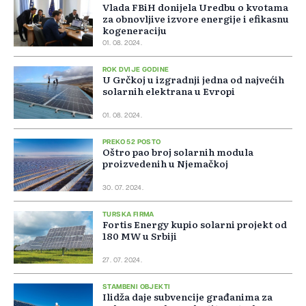
Vlada FBiH donijela Uredbu o kvotama
za obnovljive izvore energije i efikasnu
kogeneraciju
01. 08. 2024.
ROK DVIJE GODINE
U Grčkoj u izgradnji jedna od najvećih
solarnih elektrana u Evropi
01. 08. 2024.
PREKO 52 POSTO
Oštro pao broj solarnih modula
proizvedenih u Njemačkoj
30. 07. 2024.
TURSKA FIRMA
Fortis Energy kupio solarni projekt od
180 MW u Srbiji
27. 07. 2024.
STAMBENI OBJEKTI
Ilidža daje subvencije građanima za