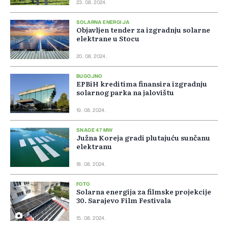
23. 08. 2024.
SOLARNA ENERGIJA
Objavljen tender za izgradnju solarne
elektrane u Stocu
20. 08. 2024.
BUGOJNO
EPBiH kreditima finansira izgradnju
solarnog parka na jalovištu
19. 08. 2024.
SNAGE 47 MW
Južna Koreja gradi plutajuću sunčanu
elektranu
18. 08. 2024.
FOTO
Solarna energija za filmske projekcije
30. Sarajevo Film Festivala
15. 08. 2024.