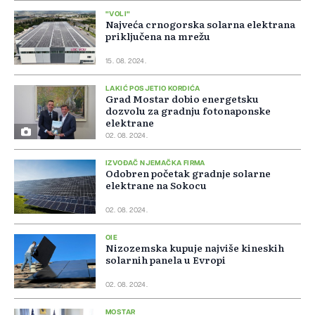
"VOLI"
Najveća crnogorska solarna elektrana
priključena na mrežu
15. 08. 2024.
LAKIĆ POSJETIO KORDIĆA
Grad Mostar dobio energetsku
dozvolu za gradnju fotonaponske
elektrane
02. 08. 2024.
IZVOĐAČ NJEMAČKA FIRMA
Odobren početak gradnje solarne
elektrane na Sokocu
02. 08. 2024.
OIE
Nizozemska kupuje najviše kineskih
solarnih panela u Evropi
02. 08. 2024.
MOSTAR