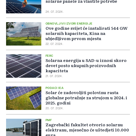
solarne panele za vlastite potrebe
24. 07. 2024.
OBNOVLJIVI IZVORI ENERGIJE
Ove godine svijet će instalirati 544 GW
solarnih kapaciteta, Kina na
ubjedljivom prvom mjestu
22. 07. 2024.
FERC
Solarna energija u SAD-u iznosi skoro
devet posto ukupnih proizvodnih
kapaciteta
21. 07. 2024.
PODACI IEA
Solar će zadovoljiti polovinu rasta
globalne potražnje za strujom u 2024. i
2025. godini
20. 07. 2024.
PMF
Zagrebački fakultet otvorio solarnu
elektranu, mjesečno će uštedjeti 10.000
eura