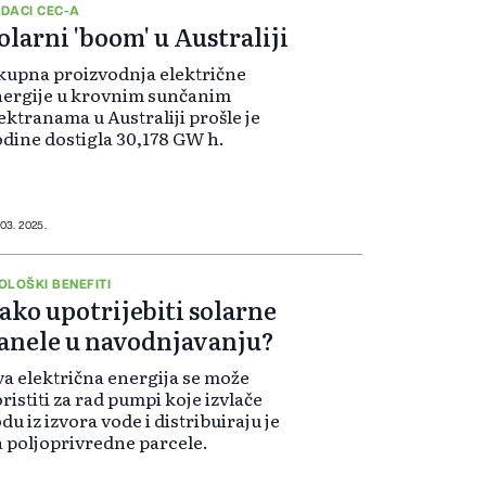
DACI CEC-A
olarni 'boom' u Australiji
upna proizvodnja električne
nergije u krovnim sunčanim
ektranama u Australiji prošle je
dine dostigla 30,178 GW h.
 03. 2025.
OLOŠKI BENEFITI
ako upotrijebiti solarne
anele u navodnjavanju?
a električna energija se može
ristiti za rad pumpi koje izvlače
du iz izvora vode i distribuiraju je
 poljoprivredne parcele.