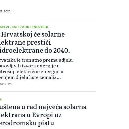
ower Engineering Consulting
stitute i China North Industries
oup International Corporation
 02. 2025.
NORINCO), pobjednik Javnog
ziva za gradnju sunčane elektrane
NOVLJIVI IZVORI ENERGIJE
E) Korlat snage 99 MW (priključne
 Hrvatskoj će solarne
age 75 MW) za Hrvatsku
lektrane prestići
ektroprivredu (HEP).
idroelektrane do 2040.
vatska je trenutno prema udjelu
novljivih izvora energije u
trošnji električne energije u
rnjem dijelu liste zemalja
ropske unije, a kapacitet solarnih
 02. 2025.
ektrana trebalo bi da pretekne
agu hidroelektrana do 2040.
dine, najavio je Dražen Jakšić,
M
uštena u rad najveća solarna
rektor Energetskog instituta
rvoje Požar“.
lektrana u Evropi uz
erodromsku pistu