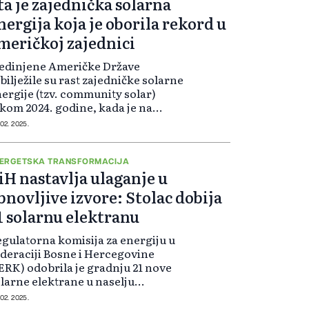
ta je zajednička solarna
nergija koja je oborila rekord u
meričkoj zajednici
edinjene Američke Države
bilježile su rast zajedničke solarne
ergije (tzv. community solar)
kom 2024. godine, kada je na
cionalnom nivou postavljeno čak
 02. 2025.
7 gigavata (GW) novog kapaciteta.
ERGETSKA TRANSFORMACIJA
iH nastavlja ulaganje u
bnovljive izvore: Stolac dobija
1 solarnu elektranu
gulatorna komisija za energiju u
deraciji Bosne i Hercegovine
ERK) odobrila je gradnju 21 nove
larne elektrane u naselju
ijebanj, kod Stoca.
 02. 2025.