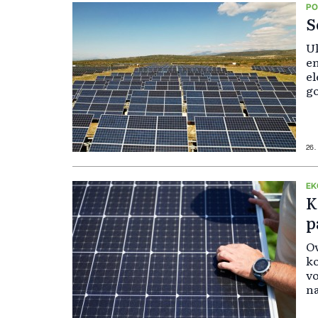
PO
S
Uk
e
el
go
26.
EK
K
p
Ov
ko
vo
na