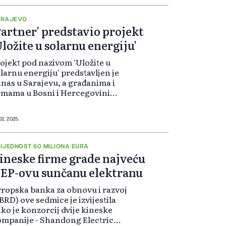
ARAJEVO
Partner' predstavio projekt
Uložite u solarnu energiju'
ojekt pod nazivom 'Uložite u
larnu energiju' predstavljen je
nas u Sarajevu, a građanima i
rmama u Bosni i Hercegovini
ogućava da investiraju u
tonaponske elektrane uz povoljne
love finansiranja.
 02. 2025.
IJEDNOST 60 MILIONA EURA
ineske firme grade najveću
EP-ovu sunčanu elektranu
ropska banka za obnovu i razvoj
BRD) ove sedmice je izvijestila
ko je konzorcij dvije kineske
mpanije - Shandong Electric