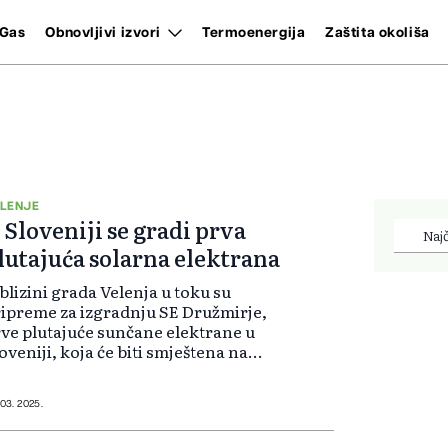
Gas
Obnovljivi izvori
Termoenergija
Zaštita okoliša
LENJE
 Sloveniji se gradi prva
Najč
lutajuća solarna elektrana
blizini grada Velenja u toku su
ipreme za izgradnju SE Družmirje,
ve plutajuće sunčane elektrane u
oveniji, koja će biti smještena na
zeru nastalom eksploatacijom
ljena.
 03. 2025.