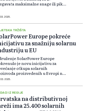
gavata maksimalne snage ili pika,
čeo da isporučuje proizvedenu
ruju u mrežu.
 03. 2025.
JETSKA TRŽIŠTA
olarPower Europe pokreće
nicijativu za snažniju solarnu
ndustriju u EU
druženje SolarPower Europe
krenulo je novu inicijativu za
većanje otkupa solarnih
oizvoda proizvedenih u Evropi na
zorastućim svjetskim tržištima, što
 03. 2025.
 dodatno podržati obnovu i jačanje
ze solarne proizvodnje u
ropskoj uniji.
DACI IZ REGIJE
rvatska na distributivnoj
reži ima 25.400 solarnih