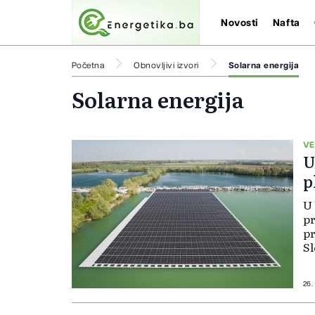
Novosti
Nafta
Početna
Obnovljivi izvori
Solarna energija
Solarna energija
VE
U
p
U 
pr
pr
Sl
je
ug
26.