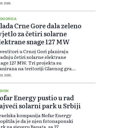
 03. 2025.
DGORICA
lada Crne Gore dala zeleno
vjetlo za četiri solarne
lektrane snage 127 MW
vestitori u Crnoj Gori planiraju
adnju četiri solarne elektrane
age 127 MW. Tri projekta su
anirana na teritoriji Glavnog grada
dgorice.
 03. 2025.
GION
ofar Energy pustio u rad
ajveći solarni park u Srbiji
raelska kompanija Nofar Energy
opštila je da je njen fotonaponski
rk na sjeveru Banata, sa 27