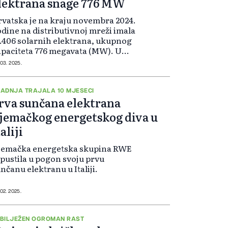
lektrana snage 776 MW
vatska je na kraju novembra 2024.
dine na distributivnoj mreži imala
.406 solarnih elektrana, ukupnog
paciteta 776 megavata (MW). U
nosu na kraj 2023. ostvaren je rast
 03. 2025.
 60 posto i u broju elektrana i u
ihovom kapacitetu.
ADNJA TRAJALA 10 MJESECI
rva sunčana elektrana
jemačkog energetskog diva u
taliji
jemačka energetska skupina RWE
 pustila u pogon svoju prvu
nčanu elektranu u Italiji.
 02. 2025.
BILJEŽEN OGROMAN RAST