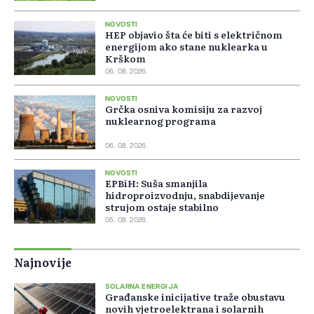
NOVOSTI
HEP objavio šta će biti s električnom
energijom ako stane nuklearka u
Krškom
06. 08. 2026.
NOVOSTI
Grčka osniva komisiju za razvoj
nuklearnog programa
06. 08. 2026.
NOVOSTI
EPBiH: Suša smanjila
hidroproizvodnju, snabdijevanje
strujom ostaje stabilno
05. 08. 2026.
Najnovije
SOLARNA ENERGIJA
Građanske inicijative traže obustavu
novih vjetroelektrana i solarnih