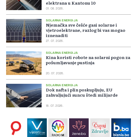
elektrana u Kantonu 10
01. 08. 2026.
SOLARNA ENERGIJA
Njemačka sve češće gasi solarne i
vjetroelektrane, razlog bi vas mogao
iznenaditi
27. 07. 2026.
SOLARNA ENERGIJA
Kina koristi robote na solarni pogon za
pošumljavanje pustinja
20. 07. 2026.
SOLARNA ENERGIJA
Dok nafta i plin poskupljuju, EU
zahvaljujući suncu štedi milijarde
18. 07. 2026.