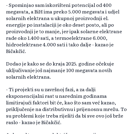
- Spominjao sam iskorišteni potencijal od 400
megavata, a BiH ima preko 5.000 megavata i udjel
solarnih elektrana u ukupnoj proizvodnji el.
energije po instalaciji je oko deset posto, ali po
proizvodnji je to manje, jer ipak solarne elektrane
rade oko 1.400 sati, a termoelektrane 6.000,
hidroelektrane 4.000 sati i tako dalje - kazao je
Bičakčić.
Dodao je kako se do kraja 2025. godine očekuje
uključivanje još najmanje 100 megavata novih
solarnih elektrana.
- Ti projekti su u završnoj fazi, a za dalji
eksponencijalni rast u narednim godinama
limitirajući faktori bit će, kao što sam već kazao,
priključenje na distributivnu i prijenosnu mrežu. To
su problemi koje treba riješiti da bi sve ovo još brže
raslo - kazao je Bičakčić.