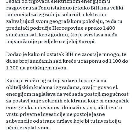
Jedan od trgovaca električnom energijom u
razgovoru za Fenu istaknuo je kako BiH ima veliki
potencijal za izgradnju solarnih elektrana
zahvaljujući svom geografskom položaju, te da tu
prednjači područje Hercegovine s preko 1.400
sunčanih sati kroz godinu, što je svrstava među
najsunčanije predjele u cijeloj Europi.
Dodao je kako ni ostatak BiH ne zaostaje mnogo, te
da se broj sunčanih sati kreće u rasponu od 1.100 do
1.300 na godišnjem nivou.
Kada je riječ o ugradnji solarnih panela na
obiteljskim kućama i zgradama, ovaj trgovac el.
energijom naglašava da već sada postoji mogućnost
za postavljanje solarnih elektrana koje bi omogućile
energetsku neovisnost domaćinstava, ali da za tu
vrstu privatne investicije ne postoje jasne
subvencije od strane države koje bi tu investiciju
učinile isplativom.