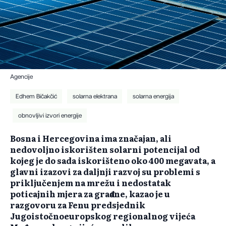
Agencije
Edhem Bičakčić
solarna elektrana
solarna energija
obnovljivi izvori energije
Bosna i Hercegovina ima značajan, ali
nedovoljno iskorišten solarni potencijal od
kojeg je do sada iskorišteno oko 400 megavata, a
glavni izazovi za daljnji razvoj su problemi s
priključenjem na mrežu i nedostatak
poticajnih mjera za građane, kazao je u
razgovoru za Fenu predsjednik
Jugoistočnoeuropskog regionalnog vijeća