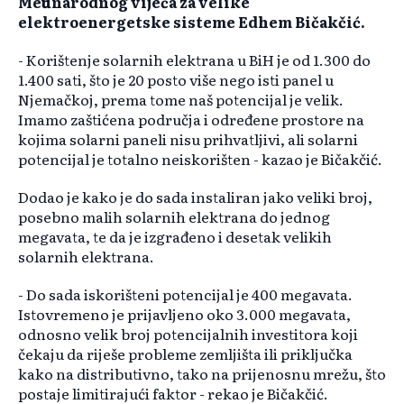
Međunarodnog vijeća za velike
elektroenergetske sisteme Edhem Bičakčić.
- Korištenje solarnih elektrana u BiH je od 1.300 do
1.400 sati, što je 20 posto više nego isti panel u
Njemačkoj, prema tome naš potencijal je velik.
Imamo zaštićena područja i određene prostore na
kojima solarni paneli nisu prihvatljivi, ali solarni
potencijal je totalno neiskorišten - kazao je Bičakčić.
Dodao je kako je do sada instaliran jako veliki broj,
posebno malih solarnih elektrana do jednog
megavata, te da je izgrađeno i desetak velikih
solarnih elektrana.
- Do sada iskorišteni potencijal je 400 megavata.
Istovremeno je prijavljeno oko 3.000 megavata,
odnosno velik broj potencijalnih investitora koji
čekaju da riješe probleme zemljišta ili priključka
kako na distributivno, tako na prijenosnu mrežu, što
postaje limitirajući faktor - rekao je Bičakčić.