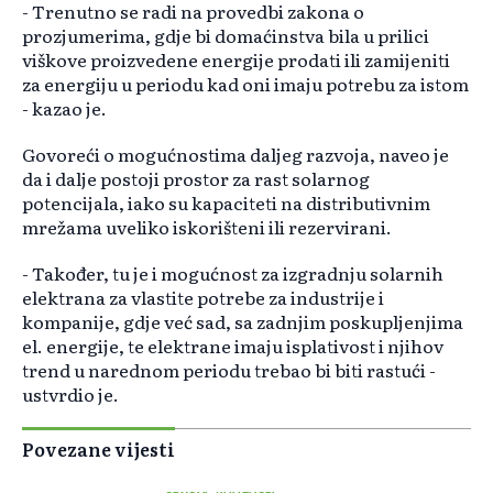
- Trenutno se radi na provedbi zakona o
prozjumerima, gdje bi domaćinstva bila u prilici
viškove proizvedene energije prodati ili zamijeniti
za energiju u periodu kad oni imaju potrebu za istom
- kazao je.
Govoreći o mogućnostima daljeg razvoja, naveo je
da i dalje postoji prostor za rast solarnog
potencijala, iako su kapaciteti na distributivnim
mrežama uveliko iskorišteni ili rezervirani.
- Također, tu je i mogućnost za izgradnju solarnih
elektrana za vlastite potrebe za industrije i
kompanije, gdje već sad, sa zadnjim poskupljenjima
el. energije, te elektrane imaju isplativost i njihov
trend u narednom periodu trebao bi biti rastući -
ustvrdio je.
Povezane vijesti