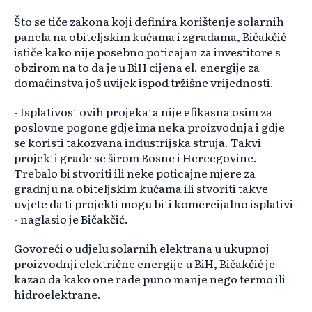
Što se tiče zakona koji definira korištenje solarnih
panela na obiteljskim kućama i zgradama, Bičakčić
ističe kako nije posebno poticajan za investitore s
obzirom na to da je u BiH cijena el. energije za
domaćinstva još uvijek ispod tržišne vrijednosti.
- Isplativost ovih projekata nije efikasna osim za
poslovne pogone gdje ima neka proizvodnja i gdje
se koristi takozvana industrijska struja. Takvi
projekti grade se širom Bosne i Hercegovine.
Trebalo bi stvoriti ili neke poticajne mjere za
gradnju na obiteljskim kućama ili stvoriti takve
uvjete da ti projekti mogu biti komercijalno isplativi
- naglasio je Bičakčić.
Govoreći o udjelu solarnih elektrana u ukupnoj
proizvodnji električne energije u BiH, Bičakčić je
kazao da kako one rade puno manje nego termo ili
hidroelektrane.