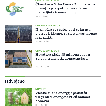
OBNOVLJIVI IZVORI
Članstvo u SolarPower Europe nova
razvojna perspektiva za sektor
obnovljivih izvora energije
31. 07. 2026.
SOLARNA ENERGIJA
Njemačka sve češće gasi solarne i
vjetroelektrane, razlog bi vas mogao
iznenaditi
27. 07. 2026.
OBNOVLJIVI IZVORI
Hrvatska ulaže 38 miliona eura u
zelenu tranziciju domaćinstava
25. 07. 2026.
Izdvojeno
NOVOSTI
Visoke cijene energije podstiču
ulaganja u energetsku efikasnost
domova
06. 08. 2026.