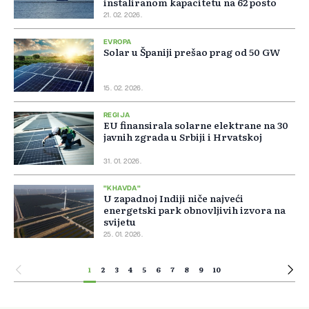
instaliranom kapacitetu na 62 posto
21. 02. 2026.
EVROPA
Solar u Španiji prešao prag od 50 GW
15. 02. 2026.
REGIJA
EU finansirala solarne elektrane na 30
javnih zgrada u Srbiji i Hrvatskoj
31. 01. 2026.
"KHAVDA"
U zapadnoj Indiji niče najveći
energetski park obnovljivih izvora na
svijetu
25. 01. 2026.
1
2
3
4
5
6
7
8
9
10