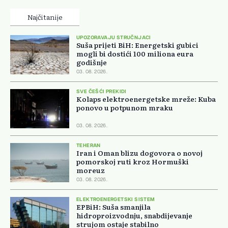
Najčitanije
UPOZORAVAJU STRUČNJACI
Suša prijeti BiH: Energetski gubici
mogli bi dostići 100 miliona eura
godišnje
03. 08. 2026.
SVE ČEŠĆI PREKIDI
Kolaps elektroenergetske mreže: Kuba
ponovo u potpunom mraku
03. 08. 2026.
TEHERAN
Iran i Oman blizu dogovora o novoj
pomorskoj ruti kroz Hormuški
moreuz
03. 08. 2026.
ELEKTROENERGETSKI SISTEM
EPBiH: Suša smanjila
hidroproizvodnju, snabdijevanje
strujom ostaje stabilno