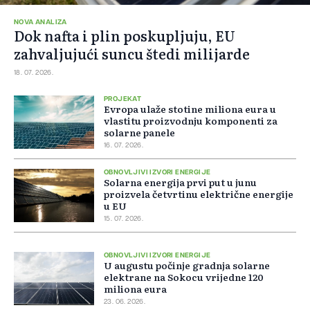
NOVA ANALIZA
Dok nafta i plin poskupljuju, EU
zahvaljujući suncu štedi milijarde
18. 07. 2026.
PROJEKAT
Evropa ulaže stotine miliona eura u
vlastitu proizvodnju komponenti za
solarne panele
16. 07. 2026.
OBNOVLJIVI IZVORI ENERGIJE
Solarna energija prvi put u junu
proizvela četvrtinu električne energije
u EU
15. 07. 2026.
OBNOVLJIVI IZVORI ENERGIJE
U augustu počinje gradnja solarne
elektrane na Sokocu vrijedne 120
miliona eura
23. 06. 2026.