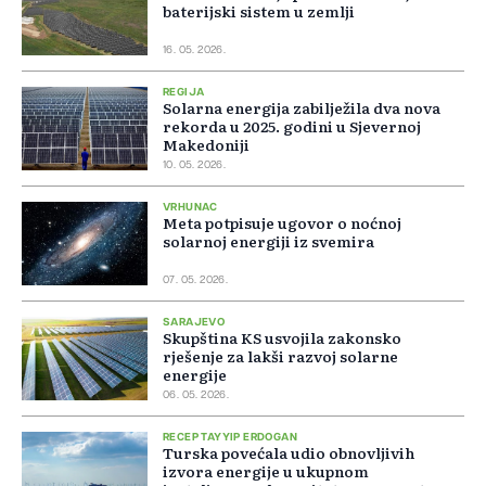
baterijski sistem u zemlji
16. 05. 2026.
REGIJA
Solarna energija zabilježila dva nova
rekorda u 2025. godini u Sjevernoj
Makedoniji
10. 05. 2026.
VRHUNAC
Meta potpisuje ugovor o noćnoj
solarnoj energiji iz svemira
07. 05. 2026.
SARAJEVO
Skupština KS usvojila zakonsko
rješenje za lakši razvoj solarne
energije
06. 05. 2026.
RECEP TAYYIP ERDOGAN
Turska povećala udio obnovljivih
izvora energije u ukupnom