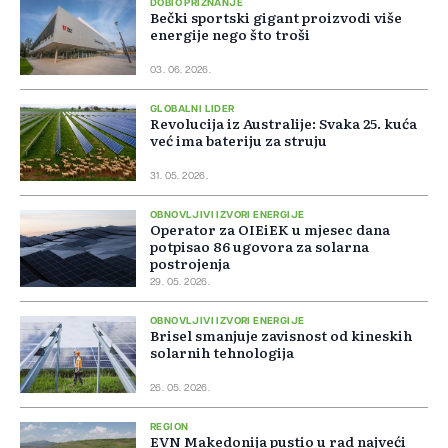
DOBIO PRIZNANJE
Bečki sportski gigant proizvodi više
energije nego što troši
03. 06. 2026.
GLOBALNI LIDER
Revolucija iz Australije: Svaka 25. kuća
već ima bateriju za struju
31. 05. 2026.
OBNOVLJIVI IZVORI ENERGIJE
Operator za OIEiEK u mjesec dana
potpisao 86 ugovora za solarna
postrojenja
29. 05. 2026.
OBNOVLJIVI IZVORI ENERGIJE
Brisel smanjuje zavisnost od kineskih
solarnih tehnologija
26. 05. 2026.
REGION
EVN Makedonija pustio u rad najveći