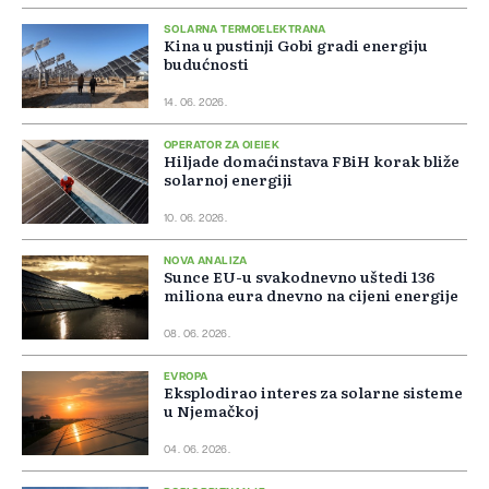
SOLARNA TERMOELEKTRANA
Kina u pustinji Gobi gradi energiju
budućnosti
14. 06. 2026.
OPERATOR ZA OIEIEK
Hiljade domaćinstava FBiH korak bliže
solarnoj energiji
10. 06. 2026.
NOVA ANALIZA
Sunce EU-u svakodnevno uštedi 136
miliona eura dnevno na cijeni energije
08. 06. 2026.
EVROPA
Eksplodirao interes za solarne sisteme
u Njemačkoj
04. 06. 2026.