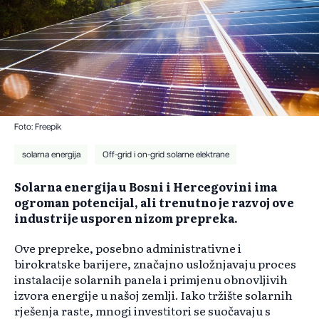
Foto: Freepik
solarna energija
Off-grid i on-grid solarne elektrane
Solarna energija u Bosni i Hercegovini ima
ogroman potencijal, ali trenutno je razvoj ove
industrije usporen nizom prepreka.
Ove prepreke, posebno administrativne i
birokratske barijere, značajno usložnjavaju proces
instalacije solarnih panela i primjenu obnovljivih
izvora energije u našoj zemlji. Iako tržište solarnih
rješenja raste, mnogi investitori se suočavaju s