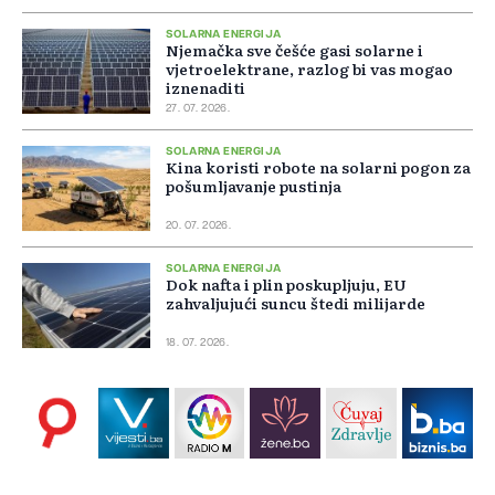
SOLARNA ENERGIJA
Njemačka sve češće gasi solarne i
vjetroelektrane, razlog bi vas mogao
iznenaditi
27. 07. 2026.
SOLARNA ENERGIJA
Kina koristi robote na solarni pogon za
pošumljavanje pustinja
20. 07. 2026.
SOLARNA ENERGIJA
Dok nafta i plin poskupljuju, EU
zahvaljujući suncu štedi milijarde
18. 07. 2026.