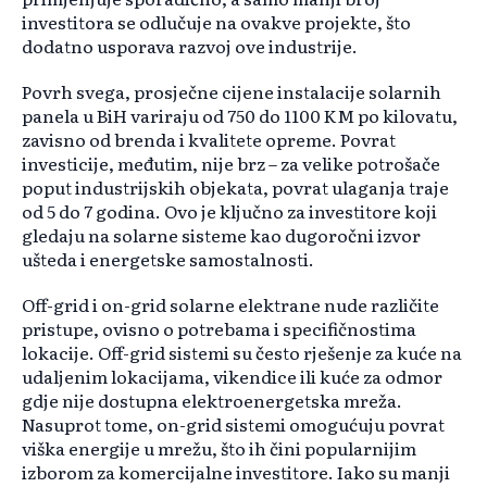
investitora se odlučuje na ovakve projekte, što
dodatno usporava razvoj ove industrije.
Povrh svega, prosječne cijene instalacije solarnih
panela u BiH variraju od 750 do 1100 KM po kilovatu,
zavisno od brenda i kvalitete opreme. Povrat
investicije, međutim, nije brz – za velike potrošače
poput industrijskih objekata, povrat ulaganja traje
od 5 do 7 godina. Ovo je ključno za investitore koji
gledaju na solarne sisteme kao dugoročni izvor
ušteda i energetske samostalnosti.
Off-grid i on-grid solarne elektrane nude različite
pristupe, ovisno o potrebama i specifičnostima
lokacije. Off-grid sistemi su često rješenje za kuće na
udaljenim lokacijama, vikendice ili kuće za odmor
gdje nije dostupna elektroenergetska mreža.
Nasuprot tome, on-grid sistemi omogućuju povrat
viška energije u mrežu, što ih čini popularnijim
izborom za komercijalne investitore. Iako su manji