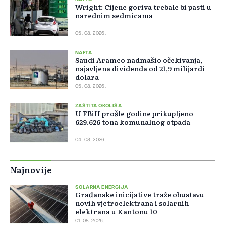
Wright: Cijene goriva trebale bi pasti u
narednim sedmicama
05. 08. 2026.
NAFTA
Saudi Aramco nadmašio očekivanja,
najavljena dividenda od 21,9 milijardi
dolara
05. 08. 2026.
ZAŠTITA OKOLIŠA
U FBiH prošle godine prikupljeno
629.626 tona komunalnog otpada
04. 08. 2026.
Najnovije
SOLARNA ENERGIJA
Građanske inicijative traže obustavu
novih vjetroelektrana i solarnih
elektrana u Kantonu 10
01. 08. 2026.