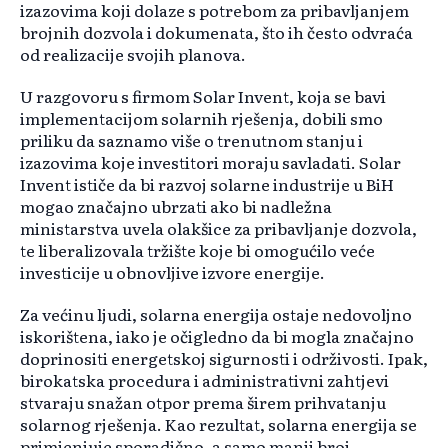
izazovima koji dolaze s potrebom za pribavljanjem
brojnih dozvola i dokumenata, što ih često odvraća
od realizacije svojih planova.
U razgovoru s firmom Solar Invent, koja se bavi
implementacijom solarnih rješenja, dobili smo
priliku da saznamo više o trenutnom stanju i
izazovima koje investitori moraju savladati. Solar
Invent ističe da bi razvoj solarne industrije u BiH
mogao značajno ubrzati ako bi nadležna
ministarstva uvela olakšice za pribavljanje dozvola,
te liberalizovala tržište koje bi omogućilo veće
investicije u obnovljive izvore energije.
Za većinu ljudi, solarna energija ostaje nedovoljno
iskorištena, iako je očigledno da bi mogla značajno
doprinositi energetskoj sigurnosti i održivosti. Ipak,
birokatska procedura i administrativni zahtjevi
stvaraju snažan otpor prema širem prihvatanju
solarnog rješenja. Kao rezultat, solarna energija se
primjenjuje sporadično, a samo manji broj