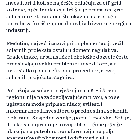
investitori ti koji se najčešće odlučuju za off-grid
sisteme, opća tendencija tržišta je prema on-grid
solarnim elektranama, što ukazuje na rastuću
potrebu za korištenjem obnovljivih izvora energije u
industriji.
Međutim, najveći izazovi pri implementaciji većih
solarnih projekata ostaju u domeni regulativa.
Građevinske, urbanističke i ekološke dozvole često
predstavljaju veliki problem za investitore, a u
nedostatku jasne i efikasne procedure, razvoj
solarnih projekata stagnira.
Potražnja za solarnim rješenjima u BiH i širem
regionu nije na zadovoljavajućem nivou, a to se
uglavnom može pripisati niskoj svijesti i
informiranosti investitora o prednostima solarnih
elektrana. Susjedne zemlje, poput Hrvatske i Srbije,
daleko su naprednije u ovoj oblasti, čime još više
ukazuju na potrebnu transformaciju na polju
energetske učinkovitosti i održivosti u BiH.