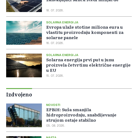
18. 07. 2026.
SOLARNA ENERGIJA
Evropa ulaže stotine miliona eura u
vlastitu proizvodnju komponenti za
solarne panele
16. 07. 2026.
SOLARNA ENERGIJA
Solarna energija prvi put u junu
proizvela četvrtinu električne energije
u EU
15. 07. 2026.
Izdvojeno
NOVOSTI
EPBiH: Suša smanjila
hidroproizvodnju, snabdijevanje
strujom ostaje stabilno
05. 08. 2026.
NAFTA