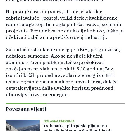
Na pitanje o radnoj snazi, stanje je također
zabrinjavajuće – postoji veliki deficit kvalificirane
radne snage koja bi mogla podržati razvoj solarnih
projekata. Bez adekvatne edukacije i obuke, teško je
očekivati ozbiljan napredak u ovoj industriji.
Za budućnost solarne energije u BiH, prognoze su,
nažalost, sumorne. Ako se ne riješe ključni
administrativni problemi, teško je očekivati
značajan napredak u narednih 5-10 godina. Bez
jasnih i bržih procedura, solarna energija u BiH
ostaje ograničena na mali broj investitora, dok će
ostatak svijeta i dalje uveliko koristiti prednosti
obnovljivih izvora energije.
Povezane vijesti
SOLARNA ENERGIJA
Dok nafta i plin poskupljuju, EU
zahvaljujući suncu štedi milijarde