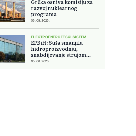
Grčka osniva komisiju za
razvoj nuklearnog
programa
06. 08. 2026.
ELEKTROENERGETSKI SISTEM
EPBiH: Suša smanjila
hidroproizvodnju,
snabdijevanje strujom
ostaje stabilno
05. 08. 2026.