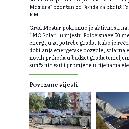
Mostara" podržan od Fonda za okoliš Fe
KM.
Grad Mostar pokrenuo je aktivnosti na r
“MO Solar” u mjestu Polog snage 50 meg
energiju za potrebe grada. Kako je reč
dobijanja energetske dozvole, solarna el
novih prihoda u budžet grada temeljem 
sunčanih sati i promjene u cijenama el
Povezane vijesti