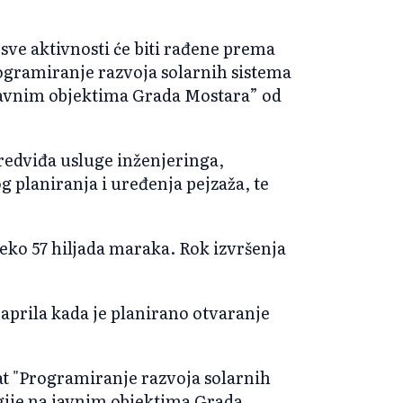
 sve aktivnosti će biti rađene prema
gramiranje razvoja solarnih sistema
 javnim objektima Grada Mostara” od
redviđa usluge inženjeringa,
 planiranja i uređenja pejzaža, te
eko 57 hiljada maraka. Rok izvršenja
aprila kada je planirano otvaranje
at "Programiranje razvoja solarnih
gije na javnim objektima Grada