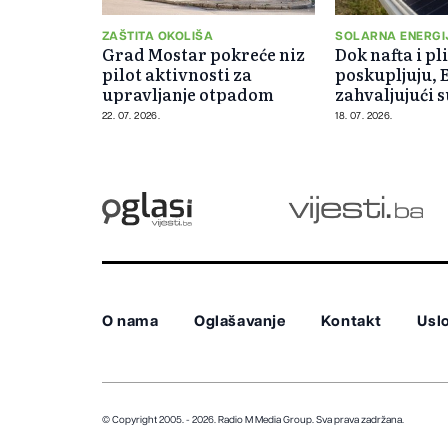
ZAŠTITA OKOLIŠA
SOLARNA ENERGI
Grad Mostar pokreće niz
Dok nafta i pl
pilot aktivnosti za
poskupljuju, 
upravljanje otpadom
zahvaljujući 
milijarde
22. 07. 2026.
18. 07. 2026.
O nama
Oglašavanje
Kontakt
Uslo
© Copyright 2005. - 2026. Radio M Media Group.
Sva prava zadržana.