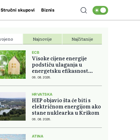
Stručni skupovi
Biznis
vojeno
Najnovije
Najčitanije
ECB
Visoke cijene energije
podstiču ulaganja u
energetsku efikasnost
domova
06. 08. 2026.
HRVATSKA
HEP objavio šta će biti s
električnom energijom ako
stane nuklearka u Krškom
06. 08. 2026.
ATINA