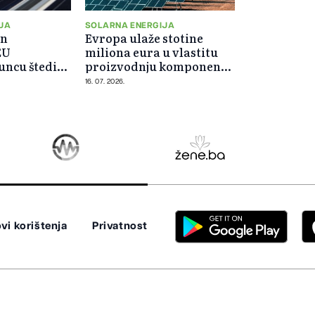
JA
SOLARNA ENERGIJA
in
Evropa ulaže stotine
EU
miliona eura u vlastitu
suncu štedi
proizvodnju komponenti
za solarne panele
16. 07. 2026.
vi korištenja
Privatnost