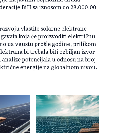
deracije BiH sa iznosom do 28.000,00
azvoju vlastite solarne elektrane
avata koja će proizvoditi električnu
eno ua vgustu prošle godine, prilikom
ektrana bi trebala biti ozbiljan izvor
analize potencijala u odnosu na broj
ektrične energije na globalnom nivou.