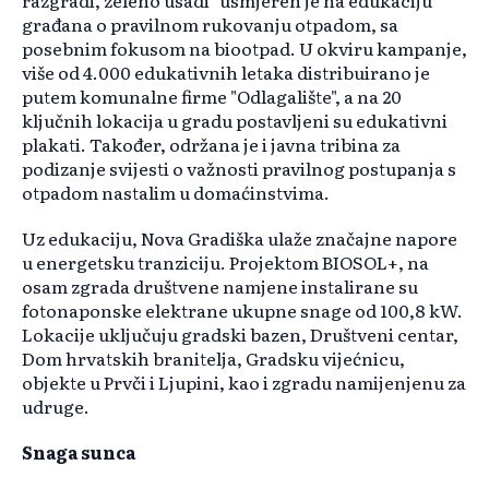
razgradi, zeleno usadi" usmjeren je na edukaciju
građana o pravilnom rukovanju otpadom, sa
posebnim fokusom na biootpad. U okviru kampanje,
više od 4.000 edukativnih letaka distribuirano je
putem komunalne firme "Odlagalište", a na 20
ključnih lokacija u gradu postavljeni su edukativni
plakati. Također, održana je i javna tribina za
podizanje svijesti o važnosti pravilnog postupanja s
otpadom nastalim u domaćinstvima.
Uz edukaciju, Nova Gradiška ulaže značajne napore
u energetsku tranziciju. Projektom BIOSOL+, na
osam zgrada društvene namjene instalirane su
fotonaponske elektrane ukupne snage od 100,8 kW.
Lokacije uključuju gradski bazen, Društveni centar,
Dom hrvatskih branitelja, Gradsku vijećnicu,
objekte u Prvči i Ljupini, kao i zgradu namijenjenu za
udruge.
Snaga sunca