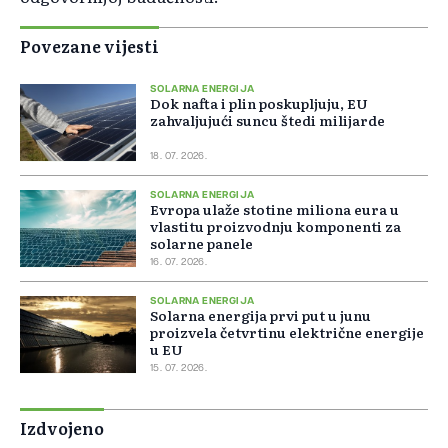
Povezane vijesti
SOLARNA ENERGIJA
Dok nafta i plin poskupljuju, EU
zahvaljujući suncu štedi milijarde
18. 07. 2026.
SOLARNA ENERGIJA
Evropa ulaže stotine miliona eura u
vlastitu proizvodnju komponenti za
solarne panele
16. 07. 2026.
SOLARNA ENERGIJA
Solarna energija prvi put u junu
proizvela četvrtinu električne energije
u EU
15. 07. 2026.
Izdvojeno