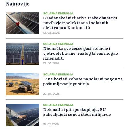
Najnovije
SOLARNA ENERGIJA
Građanske inicijative traže obustavu
novih vjetroelektrana i solarnih
elektrana u Kantonu 10
01. 08. 2026.
SOLARNA ENERGIJA
Njemačka sve češće gasi solarne i
vjetroelektrane, razlog bi vas mogao
iznenaditi
27. 07. 2026.
SOLARNA ENERGIJA
Kina koristi robote na solarni pogon za
pošumljavanje pustinja
20. 07. 2026.
SOLARNA ENERGIJA
Dok nafta i plin poskupljuju, EU
zahvaljujući suncu štedi milijarde
18. 07. 2026.