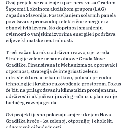
Ovaj projekt se realizuje u partnerstvu sa Gradom
Šapcem i Lokalnom akcijskom grupom (LAG)
Zapadna Slavonija. Postavljanjem solarnih panela
povećava se proizvodnja električne energije iz
obnovljivih izvora, što doprinosi smanjenju
ovisnosti o vanjskim izvorima energije i podržava
ciljeve klimatske neutralnosti.
Treći važan korak u održivom razvoju je izrada
Strategije zelene urbane obnove Grada Nove
Gradiške. Finansirana iz Mehanizma za oporavak i
otpornost, strategija će integrisati zelenu
infrastrukturu u urbano tkivo, poticati prirodne
tehnologije i kružno rukovođenje prostorom. Fokus
će biti na prilagođavanju klimatskim promjenama,
održivosti i uključivanju svih građana u planiranje
budućeg razvoja grada.
Ovi projekti jasno pokazuju smjer u kojem Nova
Gradiška kreće – ka zelenoj, otpornijoj i ekološki
odgovornijoj budućnosti.