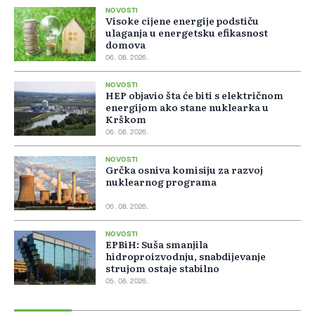
NOVOSTI
Visoke cijene energije podstiču
ulaganja u energetsku efikasnost
domova
06. 08. 2026.
NOVOSTI
HEP objavio šta će biti s električnom
energijom ako stane nuklearka u
Krškom
06. 08. 2026.
NOVOSTI
Grčka osniva komisiju za razvoj
nuklearnog programa
06. 08. 2026.
NOVOSTI
EPBiH: Suša smanjila
hidroproizvodnju, snabdijevanje
strujom ostaje stabilno
05. 08. 2026.