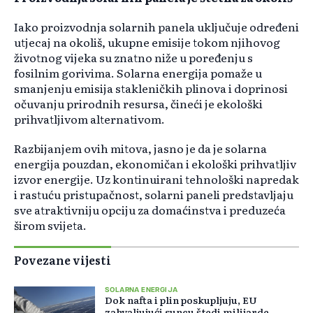
Iako proizvodnja solarnih panela uključuje određeni
utjecaj na okoliš, ukupne emisije tokom njihovog
životnog vijeka su znatno niže u poređenju s
fosilnim gorivima. Solarna energija pomaže u
smanjenju emisija stakleničkih plinova i doprinosi
očuvanju prirodnih resursa, čineći je ekološki
prihvatljivom alternativom. ​
Razbijanjem ovih mitova, jasno je da je solarna
energija pouzdan, ekonomičan i ekološki prihvatljiv
izvor energije. Uz kontinuirani tehnološki napredak
i rastuću pristupačnost, solarni paneli predstavljaju
sve atraktivniju opciju za domaćinstva i preduzeća
širom svijeta.
Povezane vijesti
SOLARNA ENERGIJA
Dok nafta i plin poskupljuju, EU
zahvaljujući suncu štedi milijarde