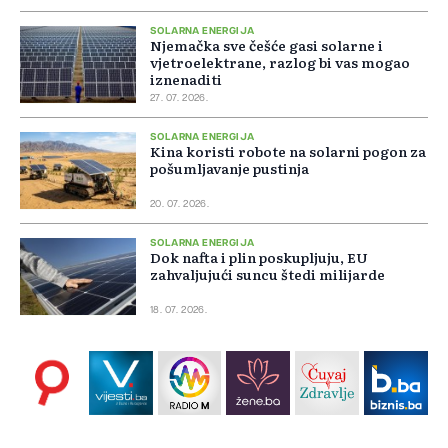
SOLARNA ENERGIJA
Njemačka sve češće gasi solarne i
vjetroelektrane, razlog bi vas mogao
iznenaditi
27. 07. 2026.
SOLARNA ENERGIJA
Kina koristi robote na solarni pogon za
pošumljavanje pustinja
20. 07. 2026.
SOLARNA ENERGIJA
Dok nafta i plin poskupljuju, EU
zahvaljujući suncu štedi milijarde
18. 07. 2026.