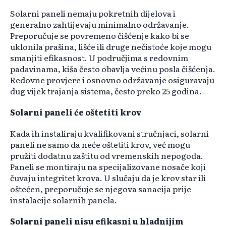
Solarni paneli nemaju pokretnih dijelova i
generalno zahtijevaju minimalno održavanje.
Preporučuje se povremeno čišćenje kako bi se
uklonila prašina, lišće ili druge nečistoće koje mogu
smanjiti efikasnost. U područjima s redovnim
padavinama, kiša često obavlja većinu posla čišćenja.
Redovne provjere i osnovno održavanje osiguravaju
dug vijek trajanja sistema, često preko 25 godina. ​
Solarni paneli će oštetiti krov
Kada ih instaliraju kvalifikovani stručnjaci, solarni
paneli ne samo da neće oštetiti krov, već mogu
pružiti dodatnu zaštitu od vremenskih nepogoda.
Paneli se montiraju na specijalizovane nosače koji
čuvaju integritet krova. U slučaju da je krov star ili
oštećen, preporučuje se njegova sanacija prije
instalacije solarnih panela. ​
Solarni paneli nisu efikasni u hladnijim