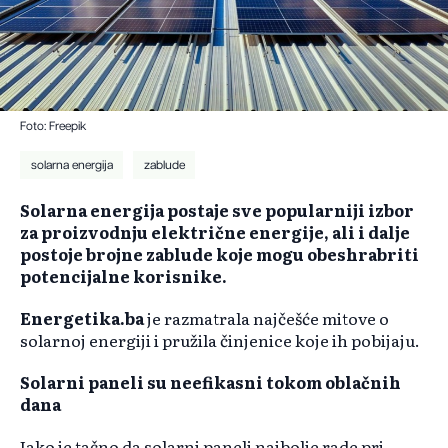
Foto: Freepik
solarna energija
zablude
Solarna energija postaje sve popularniji izbor
za proizvodnju električne energije, ali i dalje
postoje brojne zablude koje mogu obeshrabriti
potencijalne korisnike.
Energetika.ba
je razmatrala najčešće mitove o
solarnoj energiji i pružila činjenice koje ih pobijaju.​
Solarni paneli su neefikasni tokom oblačnih
dana
Iako je tačno da solarni paneli najbolje rade pri