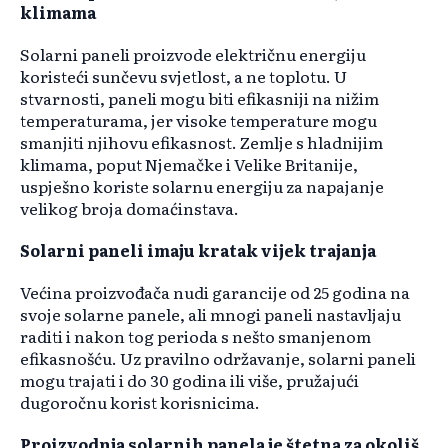
klimama
Solarni paneli proizvode električnu energiju
koristeći sunčevu svjetlost, a ne toplotu. U
stvarnosti, paneli mogu biti efikasniji na nižim
temperaturama, jer visoke temperature mogu
smanjiti njihovu efikasnost. Zemlje s hladnijim
klimama, poput Njemačke i Velike Britanije,
uspješno koriste solarnu energiju za napajanje
velikog broja domaćinstava. ​
Solarni paneli imaju kratak vijek trajanja
Većina proizvođača nudi garancije od 25 godina na
svoje solarne panele, ali mnogi paneli nastavljaju
raditi i nakon tog perioda s nešto smanjenom
efikasnošću. Uz pravilno održavanje, solarni paneli
mogu trajati i do 30 godina ili više, pružajući
dugoročnu korist korisnicima. ​
Proizvodnja solarnih panela je štetna za okoliš