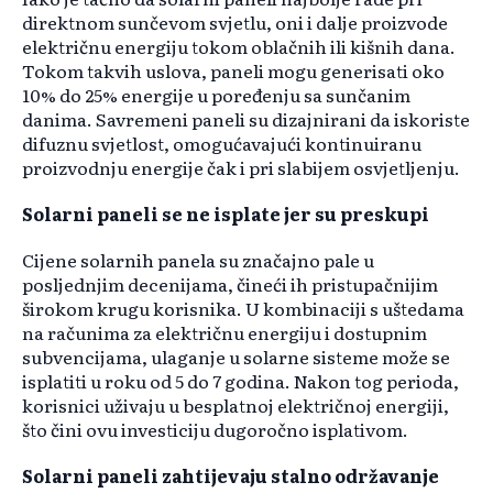
direktnom sunčevom svjetlu, oni i dalje proizvode
električnu energiju tokom oblačnih ili kišnih dana.
Tokom takvih uslova, paneli mogu generisati oko
10% do 25% energije u poređenju sa sunčanim
danima. Savremeni paneli su dizajnirani da iskoriste
difuznu svjetlost, omogućavajući kontinuiranu
proizvodnju energije čak i pri slabijem osvjetljenju. ​
Solarni paneli se ne isplate jer su preskupi
Cijene solarnih panela su značajno pale u
posljednjim decenijama, čineći ih pristupačnijim
širokom krugu korisnika. U kombinaciji s uštedama
na računima za električnu energiju i dostupnim
subvencijama, ulaganje u solarne sisteme može se
isplatiti u roku od 5 do 7 godina. Nakon tog perioda,
korisnici uživaju u besplatnoj električnoj energiji,
što čini ovu investiciju dugoročno isplativom. ​
Solarni paneli zahtijevaju stalno održavanje