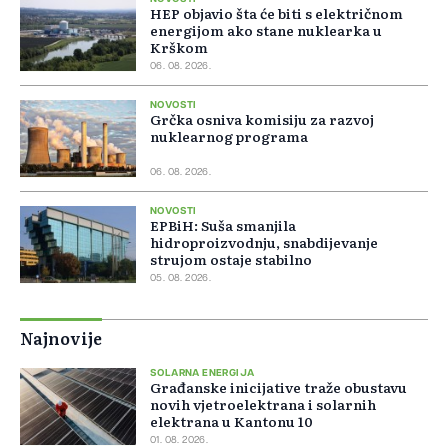
HEP objavio šta će biti s električnom
energijom ako stane nuklearka u
Krškom
06. 08. 2026.
NOVOSTI
Grčka osniva komisiju za razvoj
nuklearnog programa
06. 08. 2026.
NOVOSTI
EPBiH: Suša smanjila
hidroproizvodnju, snabdijevanje
strujom ostaje stabilno
05. 08. 2026.
Najnovije
SOLARNA ENERGIJA
Građanske inicijative traže obustavu
novih vjetroelektrana i solarnih
elektrana u Kantonu 10
01. 08. 2026.