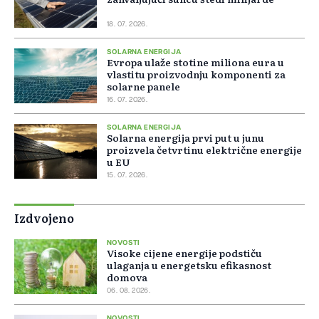
18. 07. 2026.
SOLARNA ENERGIJA
Evropa ulaže stotine miliona eura u
vlastitu proizvodnju komponenti za
solarne panele
16. 07. 2026.
SOLARNA ENERGIJA
Solarna energija prvi put u junu
proizvela četvrtinu električne energije
u EU
15. 07. 2026.
Izdvojeno
NOVOSTI
Visoke cijene energije podstiču
ulaganja u energetsku efikasnost
domova
06. 08. 2026.
NOVOSTI