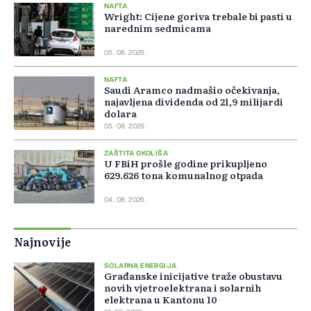
NAFTA
Wright: Cijene goriva trebale bi pasti u
narednim sedmicama
05. 08. 2026.
NAFTA
Saudi Aramco nadmašio očekivanja,
najavljena dividenda od 21,9 milijardi
dolara
05. 08. 2026.
ZAŠTITA OKOLIŠA
U FBiH prošle godine prikupljeno
629.626 tona komunalnog otpada
04. 08. 2026.
Najnovije
SOLARNA ENERGIJA
Građanske inicijative traže obustavu
novih vjetroelektrana i solarnih
elektrana u Kantonu 10