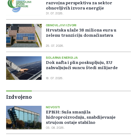
razvojna perspektiva za sektor
obnovljivih izvora energije
31. 07. 2026.
OBNOVLJIVI IZVORI
Hrvatska ulaže 38 miliona eura u
zelenu tranziciju domaćinstava
25. 07. 2026.
SOLARNA ENERGIJA
Dok nafta i plin poskupljuju, EU
zahvaljujući suncu štedi milijarde
18. 07. 2026.
Izdvojeno
NOVOSTI
EPBiH: Suša smanjila
hidroproizvodnju, snabdijevanje
strujom ostaje stabilno
05. 08. 2026.