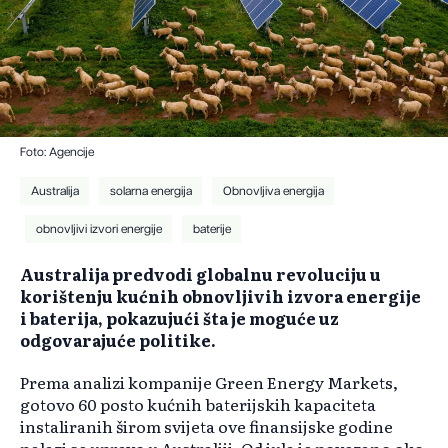
Foto: Agencije
Australija
solarna energija
Obnovljiva energija
obnovljivi izvori energije
baterije
Australija predvodi globalnu revoluciju u
korištenju kućnih obnovljivih izvora energije
i baterija, pokazujući šta je moguće uz
odgovarajuće politike.
Prema analizi kompanije Green Energy Markets,
gotovo 60 posto kućnih baterijskih kapaciteta
instaliranih širom svijeta ove finansijske godine