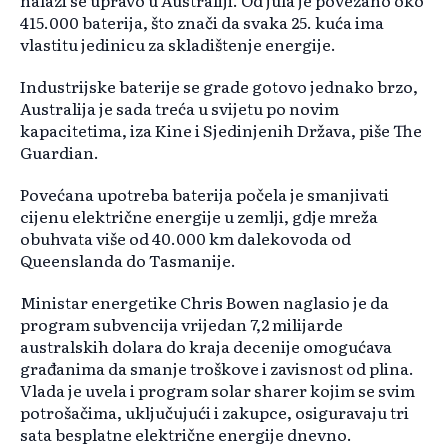
nalazi se upravo u Australiji. Od jula je povezano oko
415.000 baterija, što znači da svaka 25. kuća ima
vlastitu jedinicu za skladištenje energije.
Industrijske baterije se grade gotovo jednako brzo,
Australija je sada treća u svijetu po novim
kapacitetima, iza Kine i Sjedinjenih Država, piše The
Guardian.
Povećana upotreba baterija počela je smanjivati
cijenu električne energije u zemlji, gdje mreža
obuhvata više od 40.000 km dalekovoda od
Queenslanda do Tasmanije.
Ministar energetike Chris Bowen naglasio je da
program subvencija vrijedan 7,2 milijarde
australskih dolara do kraja decenije omogućava
građanima da smanje troškove i zavisnost od plina.
Vlada je uvela i program solar sharer kojim se svim
potrošačima, uključujući i zakupce, osiguravaju tri
sata besplatne električne energije dnevno.