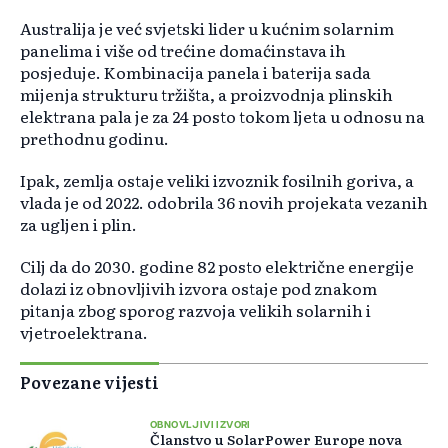
Australija je već svjetski lider u kućnim solarnim
panelima i više od trećine domaćinstava ih
posjeduje. Kombinacija panela i baterija sada
mijenja strukturu tržišta, a proizvodnja plinskih
elektrana pala je za 24 posto tokom ljeta u odnosu na
prethodnu godinu.
Ipak, zemlja ostaje veliki izvoznik fosilnih goriva, a
vlada je od 2022. odobrila 36 novih projekata vezanih
za ugljen i plin.
Cilj da do 2030. godine 82 posto električne energije
dolazi iz obnovljivih izvora ostaje pod znakom
pitanja zbog sporog razvoja velikih solarnih i
vjetroelektrana.
Povezane vijesti
OBNOVLJIVI IZVORI
Članstvo u SolarPower Europe nova