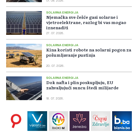
01. 08. 2026.
SOLARNA ENERGIJA
Njemačka sve češće gasi solarne i
vjetroelektrane, razlog bi vas mogao
iznenaditi
27. 07. 2026.
SOLARNA ENERGIJA
Kina koristi robote na solarni pogon za
pošumljavanje pustinja
20. 07. 2026.
SOLARNA ENERGIJA
Dok nafta i plin poskupljuju, EU
zahvaljujući suncu štedi milijarde
18. 07. 2026.