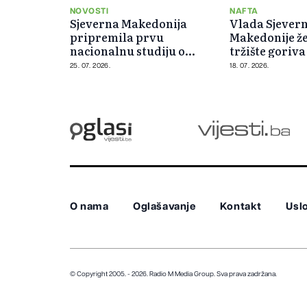
NOVOSTI
NAFTA
Sjeverna Makedonija
Vlada Sjever
pripremila prvu
Makedonije žel
nacionalnu studiju o
tržište goriv
vodoniku do 2050. godine
cjenovnih šo
25. 07. 2026.
18. 07. 2026.
O nama
Oglašavanje
Kontakt
Uslo
© Copyright 2005. - 2026. Radio M Media Group.
Sva prava zadržana.