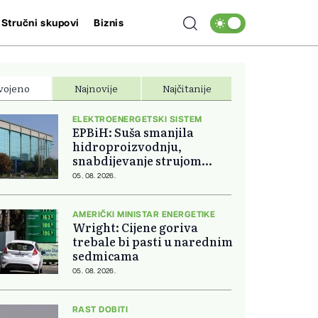
Stručni skupovi
Biznis
vojeno
Najnovije
Najčitanije
ELEKTROENERGETSKI SISTEM
EPBiH: Suša smanjila
hidroproizvodnju,
snabdijevanje strujom
ostaje stabilno
05. 08. 2026.
AMERIČKI MINISTAR ENERGETIKE
Wright: Cijene goriva
trebale bi pasti u narednim
sedmicama
05. 08. 2026.
RAST DOBITI