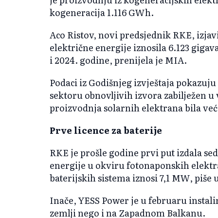
kogeneracija 1.116 GWh.
Aco Ristov, novi predsjednik RKE, izjav
električne energije iznosila 6.123 gigav
i 2024. godine, prenijela je MIA.
Podaci iz Godišnjeg izvještaja pokazuju 
sektoru obnovljivih izvora zabilježen u 
proizvodnja solarnih elektrana bila veća
Prve licence za baterije
RKE je prošle godine prvi put izdala sed
energije u okviru fotonaponskih elektr
baterijskih sistema iznosi 7,1 MW, piše u
Inače, YESS Power je u februaru instali
zemlji nego i na Zapadnom Balkanu.