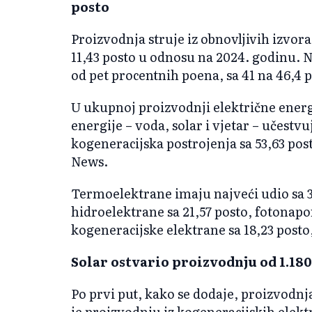
posto
Proizvodnja struje iz obnovljivih izvor
11,43 posto u odnosu na 2024. godinu. N
od pet procentnih poena, sa 41 na 46,4 po
U ukupnoj proizvodnji električne energi
energije – voda, solar i vjetar – učestvu
kogeneracijska postrojenja sa 53,63 po
News.
Termoelektrane imaju najveći udio sa 35
hidroelektrane sa 21,57 posto, fotonapo
kogeneracijske elektrane sa 18,23 posto,
Solar ostvario proizvodnju od 1.1
Po prvi put, kako se dodaje, proizvodn
je proizvodnju iz kogeneracijskih elekt