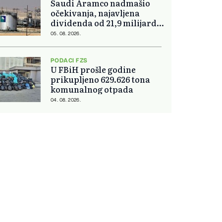
Saudi Aramco nadmašio
očekivanja, najavljena
dividenda od 21,9 milijardi
dolara
05. 08. 2026.
PODACI FZS
U FBiH prošle godine
prikupljeno 629.626 tona
komunalnog otpada
04. 08. 2026.