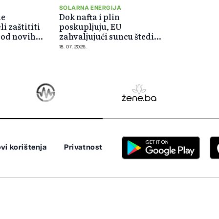
SOLARNA ENERGIJA
ne
Dok nafta i plin
i zaštititi
poskupljuju, EU
a od novih
zahvaljujući suncu štedi
kova
milijarde
18. 07. 2026.
vi korištenja
Privatnost