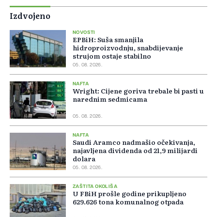
Izdvojeno
NOVOSTI
EPBiH: Suša smanjila
hidroproizvodnju, snabdijevanje
strujom ostaje stabilno
05. 08. 2026.
NAFTA
Wright: Cijene goriva trebale bi pasti u
narednim sedmicama
05. 08. 2026.
NAFTA
Saudi Aramco nadmašio očekivanja,
najavljena dividenda od 21,9 milijardi
dolara
05. 08. 2026.
ZAŠTITA OKOLIŠA
U FBiH prošle godine prikupljeno
629.626 tona komunalnog otpada