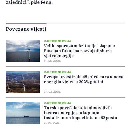
zajednici'', piše Fena.
Povezane vijesti
VJETROENERGIJA
Veliki sporazum Britanije i Japana:
Poseban fokus na razvoj offshore
vjetroenergije
14. 06. 2026.
VJETROENERGIJA
Evropa investirala 45 mlrd eura u novu
energiju vjetra u 2025. godini
27. 02. 2026.
VJETROENERGIJA
Turska povećala udio obnovljivih
izvora energije u ukupnom
instaliranom kapacitetu na 62 posto
21. 02. 2026.