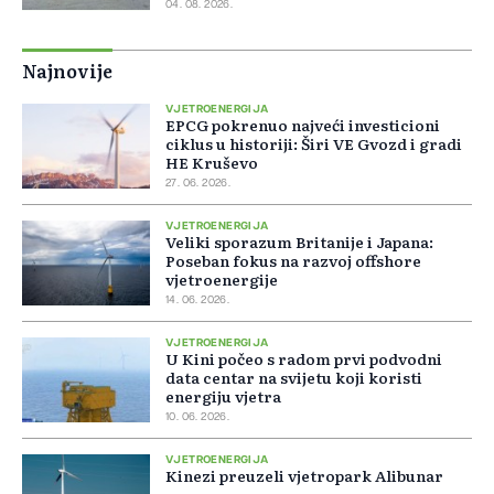
04. 08. 2026.
Najnovije
VJETROENERGIJA
EPCG pokrenuo najveći investicioni
ciklus u historiji: Širi VE Gvozd i gradi
HE Kruševo
27. 06. 2026.
VJETROENERGIJA
Veliki sporazum Britanije i Japana:
Poseban fokus na razvoj offshore
vjetroenergije
14. 06. 2026.
VJETROENERGIJA
U Kini počeo s radom prvi podvodni
data centar na svijetu koji koristi
energiju vjetra
10. 06. 2026.
VJETROENERGIJA
Kinezi preuzeli vjetropark Alibunar