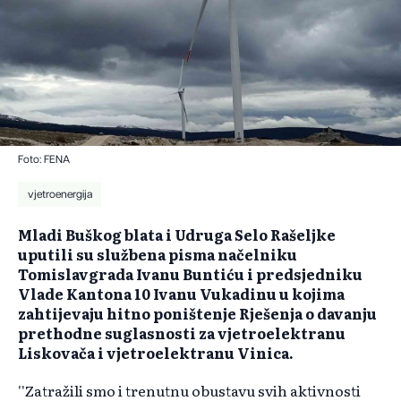
Foto: FENA
vjetroenergija
Mladi Buškog blata i Udruga Selo Rašeljke
uputili su službena pisma načelniku
Tomislavgrada Ivanu Buntiću i predsjedniku
Vlade Kantona 10 Ivanu Vukadinu u kojima
zahtijevaju hitno poništenje Rješenja o davanju
prethodne suglasnosti za vjetroelektranu
Liskovača i vjetroelektranu Vinica.
''Zatražili smo i trenutnu obustavu svih aktivnosti