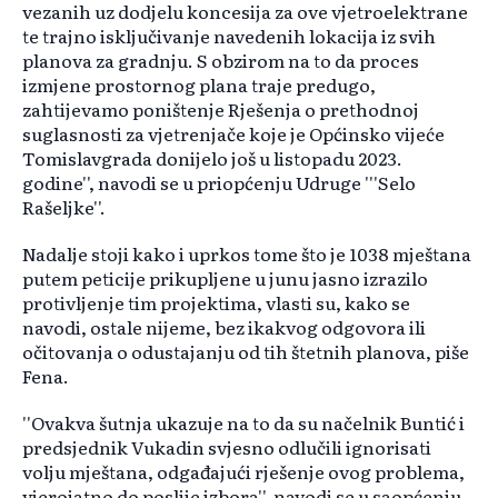
vezanih uz dodjelu koncesija za ove vjetroelektrane
te trajno isključivanje navedenih lokacija iz svih
planova za gradnju. S obzirom na to da proces
izmjene prostornog plana traje predugo,
zahtijevamo poništenje Rješenja o prethodnoj
suglasnosti za vjetrenjače koje je Općinsko vijeće
Tomislavgrada donijelo još u listopadu 2023.
godine'', navodi se u priopćenju Udruge '''Selo
Rašeljke''.
Nadalje stoji kako i uprkos tome što je 1038 mještana
putem peticije prikupljene u junu jasno izrazilo
protivljenje tim projektima, vlasti su, kako se
navodi, ostale nijeme, bez ikakvog odgovora ili
očitovanja o odustajanju od tih štetnih planova, piše
Fena.
''Ovakva šutnja ukazuje na to da su načelnik Buntić i
predsjednik Vukadin svjesno odlučili ignorisati
volju mještana, odgađajući rješenje ovog problema,
vjerojatno do poslije izbora'', navodi se u saopćenju.