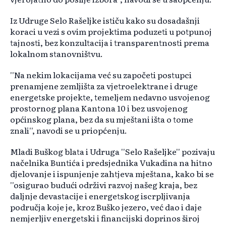
Iz Udruge Selo Rašeljke ističu kako su dosadašnji
koraci u vezi s ovim projektima poduzeti u potpunoj
tajnosti, bez konzultacija i transparentnosti prema
lokalnom stanovništvu.
''Na nekim lokacijama već su započeti postupci
prenamjene zemljišta za vjetroelektrane i druge
energetske projekte, temeljem nedavno usvojenog
prostornog plana Kantona 10 i bez usvojenog
općinskog plana, bez da su mještani išta o tome
znali'', navodi se u priopćenju.
Mladi Buškog blata i Udruga ''Selo Rašeljke'' pozivaju
načelnika Buntića i predsjednika Vukadina na hitno
djelovanje i ispunjenje zahtjeva mještana, kako bi se
''osigurao budući održivi razvoj našeg kraja, bez
daljnje devastacije i energetskog iscrpljivanja
područja koje je, kroz Buško jezero, već dao i daje
nemjerljiv energetski i financijski doprinos široj