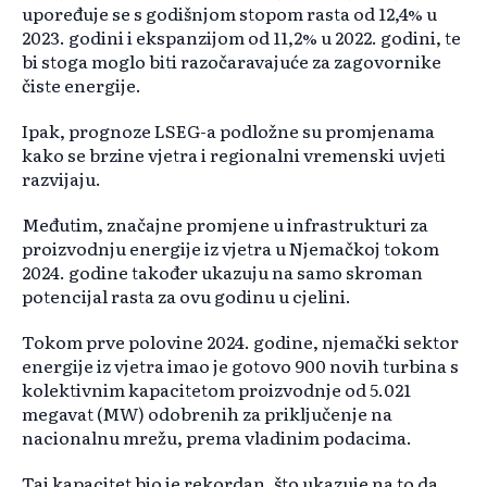
upoređuje se s godišnjom stopom rasta od 12,4% u
2023. godini i ekspanzijom od 11,2% u 2022. godini, te
bi stoga moglo biti razočaravajuće za zagovornike
čiste energije.
Ipak, prognoze LSEG-a podložne su promjenama
kako se brzine vjetra i regionalni vremenski uvjeti
razvijaju.
Međutim, značajne promjene u infrastrukturi za
proizvodnju energije iz vjetra u Njemačkoj tokom
2024. godine također ukazuju na samo skroman
potencijal rasta za ovu godinu u cjelini.
Tokom prve polovine 2024. godine, njemački sektor
energije iz vjetra imao je gotovo 900 novih turbina s
kolektivnim kapacitetom proizvodnje od 5.021
megavat (MW) odobrenih za priključenje na
nacionalnu mrežu, prema vladinim podacima.
Taj kapacitet bio je rekordan, što ukazuje na to da