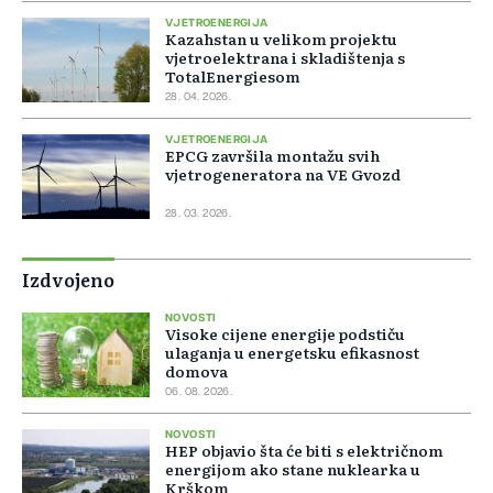
VJETROENERGIJA
Kazahstan u velikom projektu
vjetroelektrana i skladištenja s
TotalEnergiesom
28. 04. 2026.
VJETROENERGIJA
EPCG završila montažu svih
vjetrogeneratora na VE Gvozd
28. 03. 2026.
Izdvojeno
NOVOSTI
Visoke cijene energije podstiču
ulaganja u energetsku efikasnost
domova
06. 08. 2026.
NOVOSTI
HEP objavio šta će biti s električnom
energijom ako stane nuklearka u
Krškom