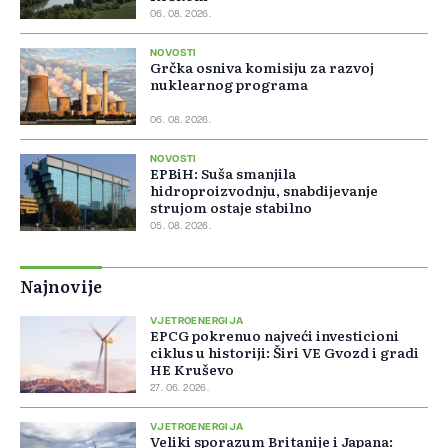
06. 08. 2026.
NOVOSTI
Grčka osniva komisiju za razvoj
nuklearnog programa
06. 08. 2026.
NOVOSTI
EPBiH: Suša smanjila
hidroproizvodnju, snabdijevanje
strujom ostaje stabilno
05. 08. 2026.
Najnovije
VJETROENERGIJA
EPCG pokrenuo najveći investicioni
ciklus u historiji: Širi VE Gvozd i gradi
HE Kruševo
27. 06. 2026.
VJETROENERGIJA
Veliki sporazum Britanije i Japana: