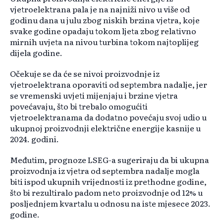
vjetroelektrana pala je na najniži nivo u više od
godinu dana u julu zbog niskih brzina vjetra, koje
svake godine opadaju tokom ljeta zbog relativno
mirnih uvjeta na nivou turbina tokom najtoplijeg
dijela godine.
Očekuje se da će se nivoi proizvodnje iz
vjetroelektrana oporaviti od septembra nadalje, jer
se vremenski uvjeti mijenjaju i brzine vjetra
povećavaju, što bi trebalo omogućiti
vjetroelektranama da dodatno povećaju svoj udio u
ukupnoj proizvodnji električne energije kasnije u
2024. godini.
Međutim, prognoze LSEG-a sugeriraju da bi ukupna
proizvodnja iz vjetra od septembra nadalje mogla
biti ispod ukupnih vrijednosti iz prethodne godine,
što bi rezultiralo padom neto proizvodnje od 12% u
posljednjem kvartalu u odnosu na iste mjesece 2023.
godine.