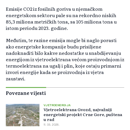
Emisije CO2 iz fosilnih goriva u njemačkom
energetskom sektoru pale su na rekordno niskih
85,3 miliona metričkih tona, sa 105 miliona tona u
istom periodu 2023. godine.
Međutim, te razine emisija mogle bi naglo porasti
ako energetske kompanije budu prisiljene
nadoknaditi bilo kakve nedostatke u snabdijevanju
energijom iz vjetroelektrana većom proizvodnjom iz
termoelektrana na ugalj i plin, koje ostaju primarni
izvori energije kada se proizvodnja iz vjetra
zaustavi.
Povezane vijesti
VJETROENERGIJA
Vjetroelektrana Gvozd, najvažniji
energetski projekt Crne Gore, puštena
u rad
11. 05. 2026.