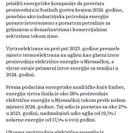
prisiliti energetske kompanije da povećaju
proizvodnju iz fosilnih goriva krajem 2024. godine,
posebno ako industrijska potrošnja energije
poraste istovremeno s porastom potražnje za
grijanjem u domaćinstvima i komercijalnim
sektorima tokom zime.
Vjetroelektrane su prvi put 2023. godine preuzele
mjesto termoelektrana na ugljen kao glavni izvor
proizvodnje električne energije u Njemačkoj, a
vjetar ostaje primarni izvor energije za zemlju i u
2024. godini.
Prema podacima energetske analitičke kuće Ember,
energija vjetra činila je oko 28% proizvodnje
električne energije u Njemačkoj tokom prvih sedam
mjeseci 2024. godine. Taj udio je porastao sa oko 27%
u 2023. godini, nadmašujući udio uglja od 19,5% i
solarne energije od 17,5% u ovoj godini.
Ukupna proizvodnja električne energije iz