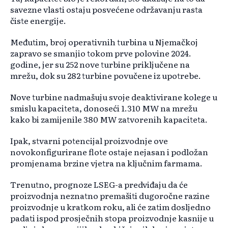
savezne vlasti ostaju posvećene održavanju rasta
čiste energije.
Međutim, broj operativnih turbina u Njemačkoj
zapravo se smanjio tokom prve polovine 2024.
godine, jer su 252 nove turbine priključene na
mrežu, dok su 282 turbine povučene iz upotrebe.
Nove turbine nadmašuju svoje deaktivirane kolege u
smislu kapaciteta, donoseći 1.310 MW na mrežu
kako bi zamijenile 380 MW zatvorenih kapaciteta.
Ipak, stvarni potencijal proizvodnje ove
novokonfigurirane flote ostaje nejasan i podložan
promjenama brzine vjetra na ključnim farmama.
Trenutno, prognoze LSEG-a predviđaju da će
proizvodnja neznatno premašiti dugoročne razine
proizvodnje u kratkom roku, ali će zatim dosljedno
padati ispod prosječnih stopa proizvodnje kasnije u