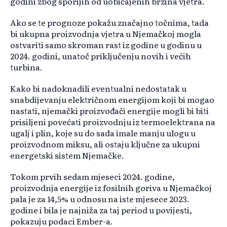
godini zbog sporijih od uobičajenih brzina vjetra.
Ako se te prognoze pokažu značajno točnima, tada
bi ukupna proizvodnja vjetra u Njemačkoj mogla
ostvariti samo skroman rast iz godine u godinu u
2024. godini, unatoč priključenju novih i većih
turbina.
Kako bi nadoknadili eventualni nedostatak u
snabdijevanju električnom energijom koji bi mogao
nastati, njemački proizvođači energije mogli bi biti
prisiljeni povećati proizvodnju iz termoelektrana na
ugalj i plin, koje su do sada imale manju ulogu u
proizvodnom miksu, ali ostaju ključne za ukupni
energetski sistem Njemačke.
Tokom prvih sedam mjeseci 2024. godine,
proizvodnja energije iz fosilnih goriva u Njemačkoj
pala je za 14,5% u odnosu na iste mjesece 2023.
godine i bila je najniža za taj period u povijesti,
pokazuju podaci Ember-a.