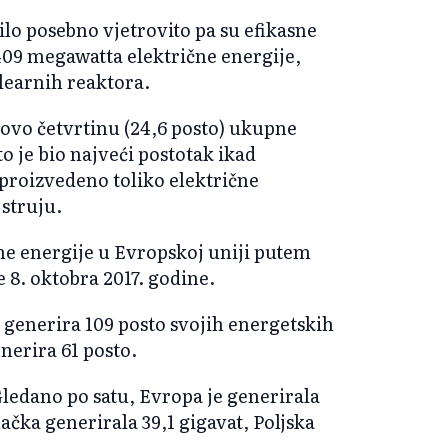
ilo posebno vjetrovito pa su efikasne
409 megawatta električne energije,
klearnih reaktora.
tovo četvrtinu (24,6 posto) ukupne
to je bio najveći postotak ikad
 proizvedeno toliko električne
 struju.
ne energije u Evropskoj uniji putem
e 8. oktobra 2017. godine.
 generira 109 posto svojih energetskih
nerira 61 posto.
Gledano po satu, Evropa je generirala
ačka generirala 39,1 gigavat, Poljska