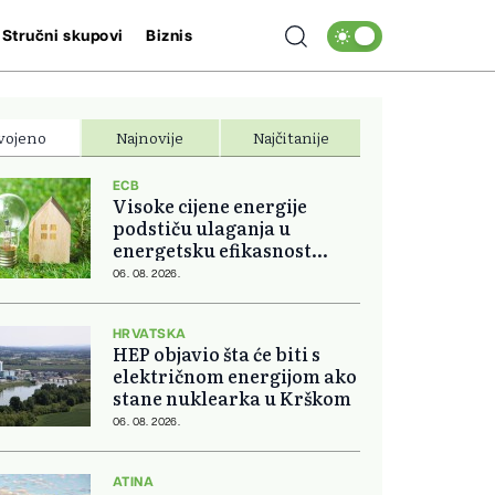
Stručni skupovi
Biznis
vojeno
Najnovije
Najčitanije
ECB
Visoke cijene energije
podstiču ulaganja u
energetsku efikasnost
domova
06. 08. 2026.
HRVATSKA
HEP objavio šta će biti s
električnom energijom ako
stane nuklearka u Krškom
06. 08. 2026.
ATINA