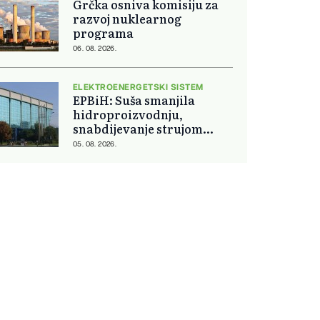
Grčka osniva komisiju za
razvoj nuklearnog
programa
06. 08. 2026.
ELEKTROENERGETSKI SISTEM
EPBiH: Suša smanjila
hidroproizvodnju,
snabdijevanje strujom
ostaje stabilno
05. 08. 2026.