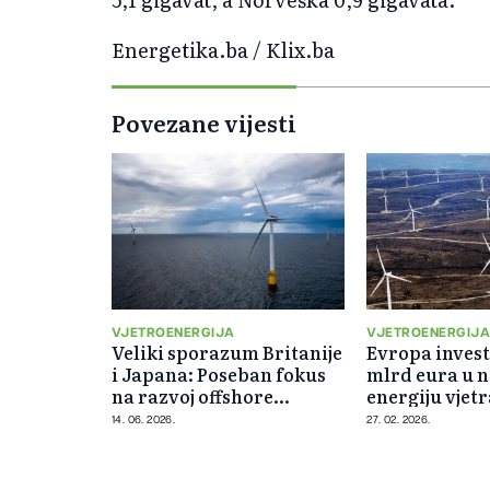
Energetika.ba / Klix.ba
Povezane vijesti
VJETROENERGIJA
VJETROENERGIJ
Veliki sporazum Britanije
Evropa invest
i Japana: Poseban fokus
mlrd eura u 
na razvoj offshore
energiju vjetr
vjetroenergije
godini
14. 06. 2026.
27. 02. 2026.