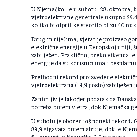
U Njemačkoj je u subotu, 28. oktobra, b
vjetroelektrane generirale ukupno 39.
koliko bi otprilike stvorilo blizu 40 nu
Drugim riječima, vjetar je proizveo go
električne energije u Evropskoj uniji, š
zabilježen. Praktično, preko vikenda je
energije da su korisnici imali besplatnu
Prethodni rekord proizvedene električ
vjetroelektrana (19,9 posto) zabilježen j
Zanimljiv je također podatak da Danska
potreba putem vjetra, dok Njemačka ge
U subotu je oboren još poneki rekord. 
89,9 gigavata putem struje, dok je Njem
5,1 gigavat, a Norveška 0,9 gigavata.