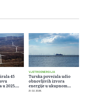
A
VJETROENERGIJA
irala 45
Turska povećala udio
novu
obnovljivih izvora
a u 2025.
energije u ukupnom
instaliranom kapacitetu
21. 02. 2026.
na 62 posto