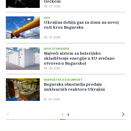
Grčkom
09. 07. 2025.
GAS
Ukrajina dobija gas za zimu na novoj
ruti kroz Bugarsku
05. 07. 2025.
NOVI STANDARDI
Najveći sistem za baterijsko
skladištenje energije u EU svečano
otvoren u Bugarskoj
28. 05. 2025.
ENERGETSKA SIGURNOST
Bugarska obustavlja prodaju
nuklearnih reaktora Ukrajini
16. 04. 2025.
1
2