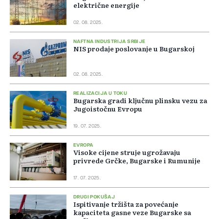
električne energije
02. 08. 2025.
NAFTNA INDUSTRIJA SRBIJE
NIS prodaje poslovanje u Bugarskoj
02. 08. 2025.
REALIZACIJA U TOKU
Bugarska gradi ključnu plinsku vezu za
Jugoistočnu Evropu
19. 07. 2025.
EVROPA
Visoke cijene struje ugrožavaju
privrede Grčke, Bugarske i Rumunije
17. 07. 2025.
DRUGI POKUŠAJ
Ispitivanje tržišta za povećanje
kapaciteta gasne veze Bugarske sa