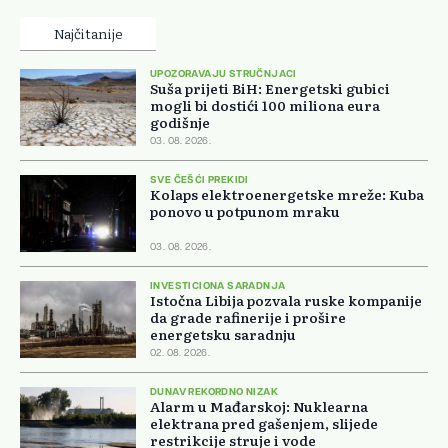
Najčitanije
UPOZORAVAJU STRUČNJACI
Suša prijeti BiH: Energetski gubici
mogli bi dostići 100 miliona eura
godišnje
03. 08. 2026.
SVE ČEŠĆI PREKIDI
Kolaps elektroenergetske mreže: Kuba
ponovo u potpunom mraku
03. 08. 2026.
INVESTICIONA SARADNJA
Istočna Libija pozvala ruske kompanije
da grade rafinerije i prošire
energetsku saradnju
02. 08. 2026.
DUNAV REKORDNO NIZAK
Alarm u Mađarskoj: Nuklearna
elektrana pred gašenjem, slijede
restrikcije struje i vode