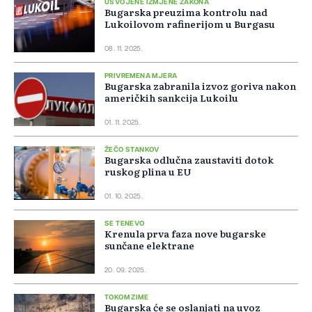
USVOJENE IZMJENE ZAKONA
Bugarska preuzima kontrolu nad
Lukoilovom rafinerijom u Burgasu
08. 11. 2025.
PRIVREMENA MJERA
Bugarska zabranila izvoz goriva nakon
američkih sankcija Lukoilu
01. 11. 2025.
ŽEČO STANKOV
Bugarska odlučna zaustaviti dotok
ruskog plina u EU
01. 10. 2025.
SE TENEVO
Krenula prva faza nove bugarske
sunčane elektrane
20. 09. 2025.
TOKOM ZIME
Bugarska će se oslanjati na uvoz