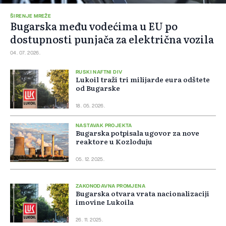
ŠIRENJE MREŽE
Bugarska među vodećima u EU po
dostupnosti punjača za električna vozila
04. 07. 2026.
RUSKI NAFTNI DIV
Lukoil traži tri milijarde eura odštete
od Bugarske
18. 05. 2026.
NASTAVAK PROJEKTA
Bugarska potpisala ugovor za nove
reaktore u Kozloduju
05. 12. 2025.
ZAKONODAVNA PROMJENA
Bugarska otvara vrata nacionalizaciji
imovine Lukoila
26. 11. 2025.