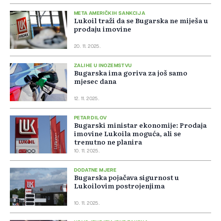
META AMERIČKIH SANKCIJA
Lukoil traži da se Bugarska ne miješa u
prodaju imovine
20. 11. 2025.
ZALIHE U INOZEMSTVU
Bugarska ima goriva za još samo
mjesec dana
12. 11. 2025.
PETAR DILOV
Bugarski ministar ekonomije: Prodaja
imovine Lukoila moguća, ali se
trenutno ne planira
10. 11. 2025.
DODATNE MJERE
Bugarska pojačava sigurnost u
Lukoilovim postrojenjima
10. 11. 2025.