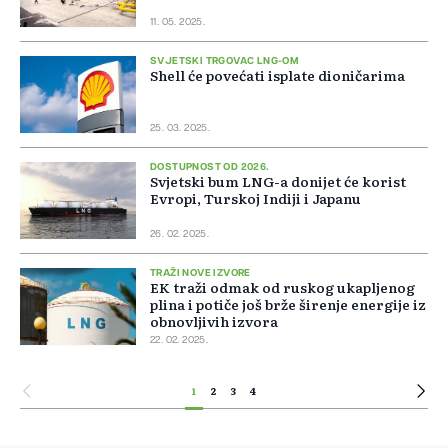
11. 05. 2025.
SVJETSKI TRGOVAC LNG-OM
Shell će povećati isplate dioničarima
25. 03. 2025.
DOSTUPNOST OD 2026.
Svjetski bum LNG-a donijet će korist
Evropi, Turskoj Indiji i Japanu
26. 02. 2025.
TRAŽI NOVE IZVORE
EK traži odmak od ruskog ukapljenog
plina i potiče još brže širenje energije iz
obnovljivih izvora
22. 02. 2025.
1
2
3
4