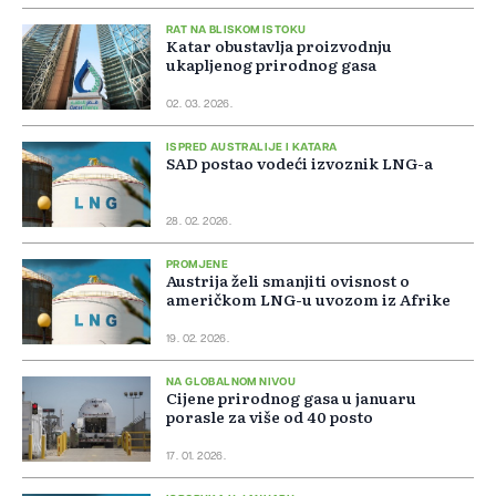
RAT NA BLISKOM ISTOKU
Katar obustavlja proizvodnju
ukapljenog prirodnog gasa
02. 03. 2026.
ISPRED AUSTRALIJE I KATARA
SAD postao vodeći izvoznik LNG-a
28. 02. 2026.
PROMJENE
Austrija želi smanjiti ovisnost o
američkom LNG-u uvozom iz Afrike
19. 02. 2026.
NA GLOBALNOM NIVOU
Cijene prirodnog gasa u januaru
porasle za više od 40 posto
17. 01. 2026.