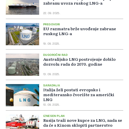
zabranu uvoza ruskog LNG-a
22. 09. 2025.
PREGOVORI
EU razmatra brže uvođenje zabrane
ruskog LNG-a
19. 09. 2025.
DUGOROČNI RAD
Australijsko LNG postrojenje dobilo
dozvolu rada do 2070. godine
13. 09. 2025.
SARADNJA
Italija želi postati evropsko i
mediteransko čvorište za američki
LNG
10. 09. 2025.
IZNESEN PLAN
Rusija traži nove kupce za LNG, nada se
da će s Kinom sklopiti partnerstvo