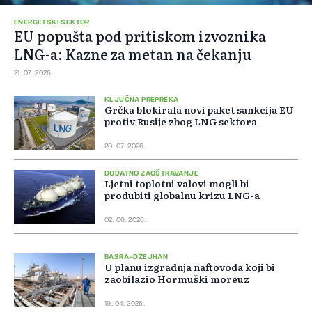
ENERGETSKI SEKTOR
EU popušta pod pritiskom izvoznika
LNG-a: Kazne za metan na čekanju
21. 07. 2026.
KLJUČNA PREPREKA
Grčka blokirala novi paket sankcija EU
protiv Rusije zbog LNG sektora
20. 07. 2026.
DODATNO ZAOŠTRAVANJE
Ljetni toplotni valovi mogli bi
produbiti globalnu krizu LNG-a
02. 06. 2026.
BASRA–DŽEJHAN
U planu izgradnja naftovoda koji bi
zaobilazio Hormuški moreuz
19. 04. 2026.