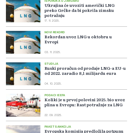
ISPORUKA U JANUARU
Ukrajina će uvoziti američki LNG
preko Grčke da bi pokrila zimsku
potražnju
17. 11. 2025.
NOVI REKORD
Rekordan uvoz LNG u oktobru u
Evropi
03. 11. 2025.
STUDIJA
Ruski proračun od prodaje LNG-a EU-u
od 2022. zaradio 8,1 milijardu eura
04. 10. 2025.
PODACI IEEFA
Koliki je u prvoj polovini 2025. bio uvoz
plina u Evropu: Rast potražnje za LNG
22. 09. 2025.
PAKET SANKCIJA
Evropska komisija predložila potpunu