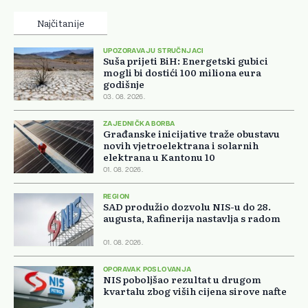
Najčitanije
UPOZORAVAJU STRUČNJACI
Suša prijeti BiH: Energetski gubici
mogli bi dostići 100 miliona eura
godišnje
03. 08. 2026.
ZAJEDNIČKA BORBA
Građanske inicijative traže obustavu
novih vjetroelektrana i solarnih
elektrana u Kantonu 10
01. 08. 2026.
REGION
SAD produžio dozvolu NIS-u do 28.
augusta, Rafinerija nastavlja s radom
01. 08. 2026.
OPORAVAK POSLOVANJA
NIS poboljšao rezultat u drugom
kvartalu zbog viših cijena sirove nafte