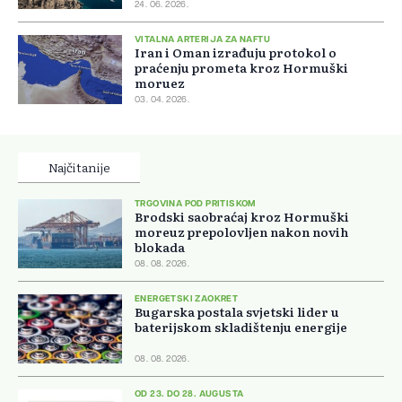
24. 06. 2026.
VITALNA ARTERIJA ZA NAFTU
Iran i Oman izrađuju protokol o
praćenju prometa kroz Hormuški
moruez
03. 04. 2026.
Najčitanije
TRGOVINA POD PRITISKOM
Brodski saobraćaj kroz Hormuški
moreuz prepolovljen nakon novih
blokada
08. 08. 2026.
ENERGETSKI ZAOKRET
Bugarska postala svjetski lider u
baterijskom skladištenju energije
08. 08. 2026.
OD 23. DO 28. AUGUSTA