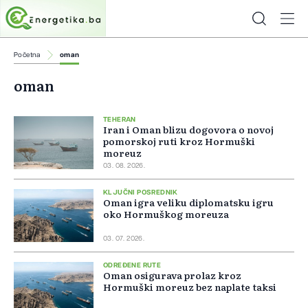
Početna
oman
oman
TEHERAN
Iran i Oman blizu dogovora o novoj
pomorskoj ruti kroz Hormuški
moreuz
03. 08. 2026.
KLJUČNI POSREDNIK
Oman igra veliku diplomatsku igru
oko Hormuškog moreuza
03. 07. 2026.
ODREĐENE RUTE
Oman osigurava prolaz kroz
Hormuški moreuz bez naplate taksi