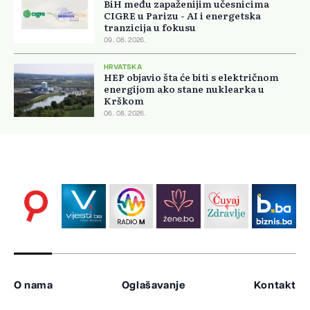
BiH među zapaženijim učesnicima
CIGRE u Parizu - AI i energetska
tranzicija u fokusu
09. 08. 2026.
HRVATSKA
HEP objavio šta će biti s električnom
energijom ako stane nuklearka u
Krškom
06. 08. 2026.
O nama
Oglašavanje
Kontakt