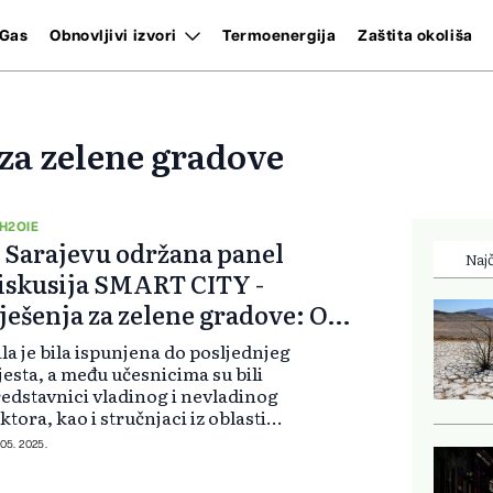
Gas
Obnovljivi izvori
Termoenergija
Zaštita okoliša
za zelene gradove
H2OIE
 Sarajevu održana panel
Najč
iskusija SMART CITY -
ješenja za zelene gradove: Ovo
u detalji
la je bila ispunjena do posljednjeg
esta, a među učesnicima su bili
edstavnici vladinog i nevladinog
ktora, kao i stručnjaci iz oblasti
rživog urbanog razvoja, inovacija
 05. 2025.
pametnih tehnologija. Moderator
gađaja bila je Mersiha B...