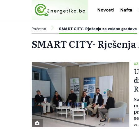
Novosti
Nafta
Početna
SMART CITY- Rješenja za zelene gradove
SMART CITY- Rješenja 
UZ
U
d
R
s
Sa
mj
pr
se
od
29.
i 
do