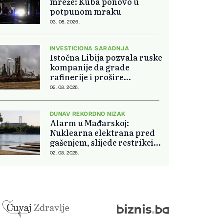
mreže: Kuba ponovo u
potpunom mraku
03. 08. 2026.
INVESTICIONA SARADNJA
Istočna Libija pozvala ruske
kompanije da grade
rafinerije i prošire
energetsku saradnju
02. 08. 2026.
DUNAV REKORDNO NIZAK
Alarm u Mađarskoj:
Nuklearna elektrana pred
gašenjem, slijede restrikcije
struje i vode
02. 08. 2026.