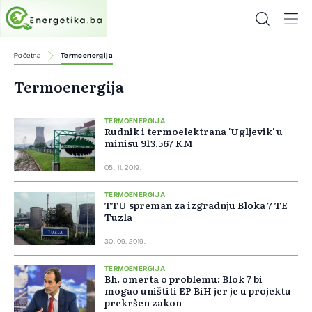
Početna
Termoenergija
Termoenergija
TERMOENERGIJA
Rudnik i termoelektrana 'Ugljevik' u
minisu 913.567 KM
05. 11. 2019.
TERMOENERGIJA
TTU spreman za izgradnju Bloka 7 TE
Tuzla
30. 09. 2019.
TERMOENERGIJA
Bh. omerta o problemu: Blok 7 bi
mogao uništiti EP BiH jer je u projektu
prekršen zakon