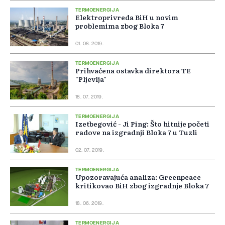
TERMOENERGIJA
Elektroprivreda BiH u novim
problemima zbog Bloka 7
01. 08. 2019.
TERMOENERGIJA
Prihvaćena ostavka direktora TE
"Pljevlja"
18. 07. 2019.
TERMOENERGIJA
Izetbegović - Ji Ping: Što hitnije početi
radove na izgradnji Bloka 7 u Tuzli
02. 07. 2019.
TERMOENERGIJA
Upozoravajuća analiza: Greenpeace
kritikovao BiH zbog izgradnje Bloka 7
18. 06. 2019.
TERMOENERGIJA