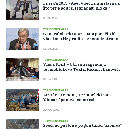
Energa 2019 - Apel Vijeću ministara da
što prije podrži izgradnju Bloka 7
12. 06. 2019.
TERMOENERGIJA
Generalni sekratar UN-a poručio bh.
vlastima: Ne gradite termoelektrane
01. 06. 2019.
TERMOENERGIJA
Vlada FBiH – Ubrzati izgradnju
termoblokova Tuzla, Kakanj, Banovići
16. 05. 2019.
TERMOENERGIJA
Završen remont, Termoelektrana
'Stanari' ponovo na mreži
30. 04. 2019.
TERMOENERGIJA
Svečano pušten u pogon tunel "Ribnica"