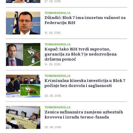
27. 09. 2019.
TERMOENERGIJA
Džindić: Blok 7 ima izuzetnu važnost za
Federaciju BiH
19. 09. 2019.
TERMOENERGIJA
Kopač: Iako BiH tvrdi suprotno,
garancija za Blok 7 je nedozvoljena
državna pomoć
14. 09. 2019.
TERMOENERGIJA
Kriminalna kineska investicija u Blok 7
počinje bez dozvola i saglasnosti
02. 08. 2019.
TERMOENERGIJA
Zenica sufinansira zamjenu azbestnih
krovova i izradu termo-fasada
02. 08. 2019.