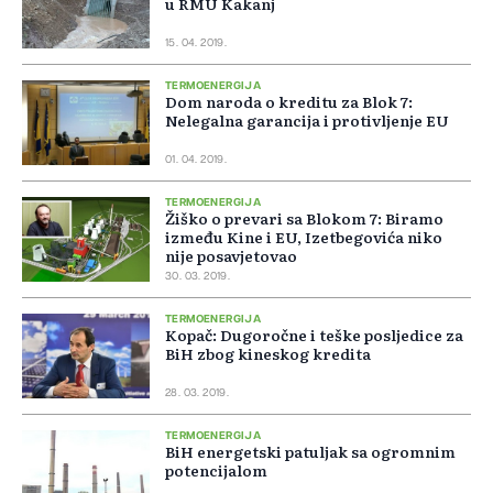
u RMU Kakanj
15. 04. 2019.
TERMOENERGIJA
Dom naroda o kreditu za Blok 7:
Nelegalna garancija i protivljenje EU
01. 04. 2019.
TERMOENERGIJA
Žiško o prevari sa Blokom 7: Biramo
između Kine i EU, Izetbegovića niko
nije posavjetovao
30. 03. 2019.
TERMOENERGIJA
Kopač: Dugoročne i teške posljedice za
BiH zbog kineskog kredita
28. 03. 2019.
TERMOENERGIJA
BiH energetski patuljak sa ogromnim
potencijalom