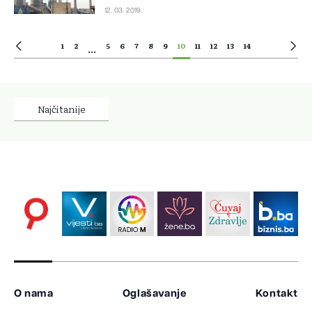
12. 03. 2019.
1
2
5
6
7
8
9
10
11
12
13
14
...
Najčitanije
O nama
Oglašavanje
Kontakt