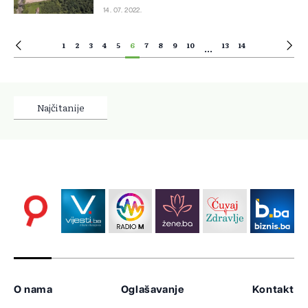
14. 07. 2022.
1
2
3
4
5
6
7
8
9
10
13
14
...
Najčitanije
O nama
Oglašavanje
Kontakt