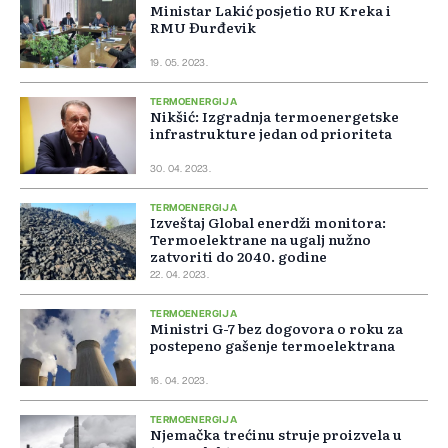
Ministar Lakić posjetio RU Kreka i
RMU Đurđevik
19. 05. 2023.
TERMOENERGIJA
Nikšić: Izgradnja termoenergetske
infrastrukture jedan od prioriteta
30. 04. 2023.
TERMOENERGIJA
Izveštaj Global enerdži monitora:
Termoelektrane na ugalj nužno
zatvoriti do 2040. godine
22. 04. 2023.
TERMOENERGIJA
Ministri G-7 bez dogovora o roku za
postepeno gašenje termoelektrana
16. 04. 2023.
TERMOENERGIJA
Njemačka trećinu struje proizvela u