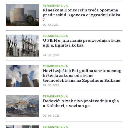
TERMOENERGIJA
Kineskom Konzorciju treća opomena
pred raskid Ugovora o izgradnji Bloka
7
09. 10. 2023.
TERMOENERGIJA
U FBiH u julu manja proizvodnja struje,
uglja, lignita i koksa
28. 08. 2023.
TERMOENERGIJA
Novi izvještaj: Pet godina smrtonosnog
kršenja zakona od strane
termoelektrana na Zapadnom Balkanu
28. 06. 2023.
TERMOENERGIJA
Đedović: Nizak nivo proizvodnje uglja
u Kolubari, uvozimo ga
05. 06. 2023.
TERMOENERGIJA