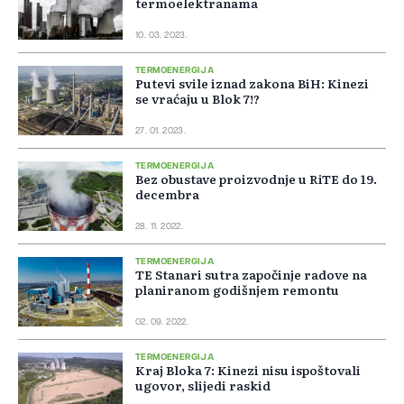
termoelektranama
10. 03. 2023.
TERMOENERGIJA
Putevi svile iznad zakona BiH: Kinezi
se vraćaju u Blok 7!?
27. 01. 2023.
TERMOENERGIJA
Bez obustave proizvodnje u RiTE do 19.
decembra
28. 11. 2022.
TERMOENERGIJA
TE Stanari sutra započinje radove na
planiranom godišnjem remontu
02. 09. 2022.
TERMOENERGIJA
Kraj Bloka 7: Kinezi nisu ispoštovali
ugovor, slijedi raskid