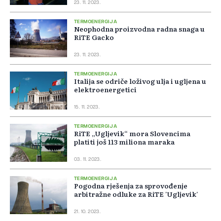
23. 11. 2023.
TERMOENERGIJA
Neophodna proizvodna radna snaga u
RiTE Gacko
23. 11. 2023.
TERMOENERGIJA
Italija se odriče loživog ulja i ugljena u
elektroenergetici
15. 11. 2023.
TERMOENERGIJA
RiTE „Ugljevik“ mora Slovencima
platiti još 113 miliona maraka
03. 11. 2023.
TERMOENERGIJA
Pogodna rješenja za sprovođenje
arbitražne odluke za RiTE 'Ugljevik'
21. 10. 2023.