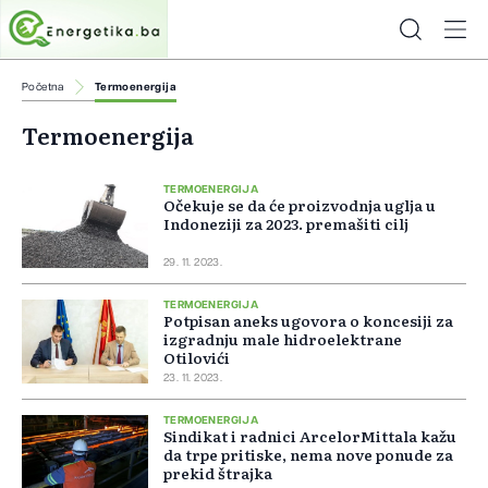
Početna
Termoenergija
Termoenergija
TERMOENERGIJA
Očekuje se da će proizvodnja uglja u
Indoneziji za 2023. premašiti cilj
29. 11. 2023.
TERMOENERGIJA
Potpisan aneks ugovora o koncesiji za
izgradnju male hidroelektrane
Otilovići
23. 11. 2023.
TERMOENERGIJA
Sindikat i radnici ArcelorMittala kažu
da trpe pritiske, nema nove ponude za
prekid štrajka