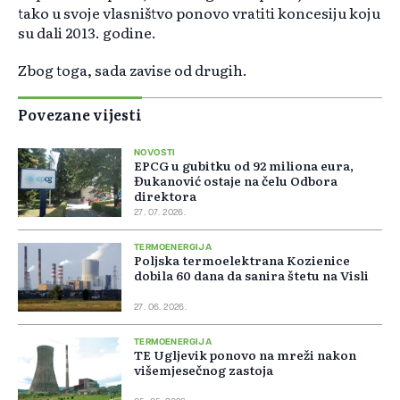
tako u svoje vlasništvo ponovo vratiti koncesiju koju
su dali 2013. godine.
Zbog toga, sada zavise od drugih.
Povezane vijesti
NOVOSTI
EPCG u gubitku od 92 miliona eura,
Đukanović ostaje na čelu Odbora
direktora
27. 07. 2026.
TERMOENERGIJA
Poljska termoelektrana Kozienice
dobila 60 dana da sanira štetu na Visli
27. 06. 2026.
TERMOENERGIJA
TE Ugljevik ponovo na mreži nakon
višemjesečnog zastoja