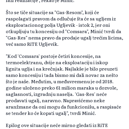
fazi realizacije", rekao je Minić.
Što se tiče situacije sa "Gas-Resom", koji će
raspolagati pravom da odlučuje šta će sa ugljem iz
eksploatacionog polja Ugljevik - istok 2, jer oni
otkupljuju tu koncesiju od "Comsara", Minić tvrdi da
"Gas-Res" nema pravo da prodaje ugalj trećim licima,
već samo RiTE Ugljevik.
"Kod 'Comsara' postoje četiri koncesije, na
termoelektranu, dvije na eksploataciju i iskop
lignita uglja i na krečnjak. Najlakše je bilo preuzeti
samo koncesiju i tada bismo mi dali novac za nešto
što je naše. Međutim, u međuvremenu je od 2018.
godine uloženo preko 61 milion maraka u dozvole,
saglasnosti, izgradnju naselja. 'Gas-Res' neće
prodavati ugalj, naravno. Napravićemo neke
aranžmane da oni mogu da funkcionišu, a raspisaće
se tender ko će kopati ugalj", tvrdi Minić.
Epilog ove situacije neće mirno gledati iz RiTE