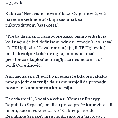
Ugljevik.
Kako za "Nezavisne novine" kaže Cvijetinović, već
naredne sedmice očekuju sastanak sa
rukovodstvom "Gas-Resa".
"Treba da imamo razgovore kako bismo vidjeli na
koji način će biti definisani odnosi između 'Gas-Resa'
i RiTE Ugljevik. U svakom slučaju, RiTE Ugljevik će
imati dovoljne količine uglja, odnosno imaće
prostor za eksploataciju uglja za nesmetan rad",
tvrdi Cvijetinović.
A situacija za ugljevičko preduzeće bila bi svakako
mnogo jednostavnija da su oni uspjeli da pronađu
novac i otkupe spornu koncesiju.
Kao vlasnici 1,6 odsto akcija u "Comsar Energy
Republika Srpska", imali su pravo preče kupovine, ali
ni oni, kao ni rukovodstvo "Elektroprivrede
Republike Srpske", nisu mogli sakupiti taj novac i