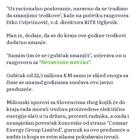
"Uz racionalno poslovanje, naravno da se trudimo
da smanjimo troškove", kaže na početku razgovora
Diko Cvijetinović, v.d. direktora RiTE Ugljevik.
Plan je, dodaje, da se do kraja ove godine troškovi
dodatno smanje.
"Samim tim će se i gubitak smanjiti", uvjerava on u
razgovoru za "
Nezavisne novine
".
Gubitak od 22,5 miliona KM samo je slijed onoga sa
čime se unazad godinama suočava ovo javno
preduzeće.
Milionski sporovi sa Slovencima zbog kojih će do
kraja rada morati trećinu proizvedene električne
energije slati u tu državu, protesti radnika, a onda i
neuspješan povratak koncesije od strane "Comsar
Energy Group Limited", gurnuli su ovo preduzeće u
ambis iz koga se svim silama pokušavaju izvući.