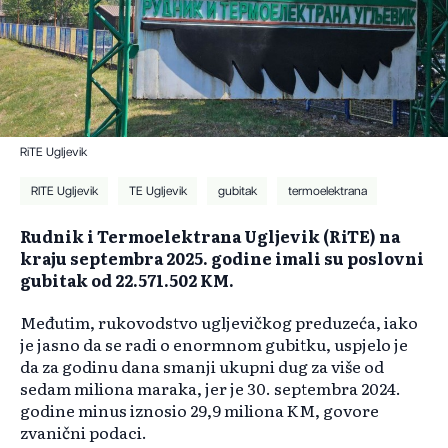
RiTE Ugljevik
RITE Ugljevik
TE Ugljevik
gubitak
termoelektrana
Rudnik i Termoelektrana Ugljevik (RiTE) na
kraju septembra 2025. godine imali su poslovni
gubitak od 22.571.502 KM.
Međutim, rukovodstvo ugljevičkog preduzeća, iako
je jasno da se radi o enormnom gubitku, uspjelo je
da za godinu dana smanji ukupni dug za više od
sedam miliona maraka, jer je 30. septembra 2024.
godine minus iznosio 29,9 miliona KM, govore
zvanični podaci.