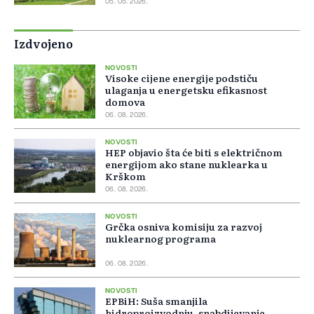
05. 05. 2026.
Izdvojeno
NOVOSTI
Visoke cijene energije podstiču
ulaganja u energetsku efikasnost
domova
06. 08. 2026.
NOVOSTI
HEP objavio šta će biti s električnom
energijom ako stane nuklearka u
Krškom
06. 08. 2026.
NOVOSTI
Grčka osniva komisiju za razvoj
nuklearnog programa
06. 08. 2026.
NOVOSTI
EPBiH: Suša smanjila
hidroproizvodnju, snabdijevanje