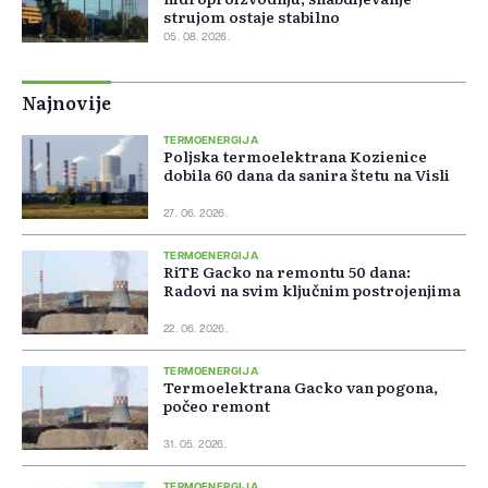
strujom ostaje stabilno
05. 08. 2026.
Najnovije
TERMOENERGIJA
Poljska termoelektrana Kozienice
dobila 60 dana da sanira štetu na Visli
27. 06. 2026.
TERMOENERGIJA
RiTE Gacko na remontu 50 dana:
Radovi na svim ključnim postrojenjima
22. 06. 2026.
TERMOENERGIJA
Termoelektrana Gacko van pogona,
počeo remont
31. 05. 2026.
TERMOENERGIJA