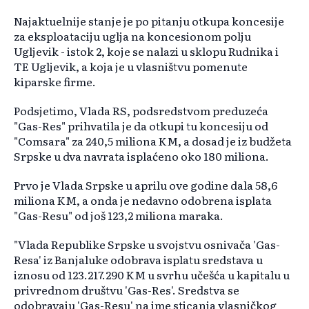
Najaktuelnije stanje je po pitanju otkupa koncesije
za eksploataciju uglja na koncesionom polju
Ugljevik - istok 2, koje se nalazi u sklopu Rudnika i
TE Ugljevik, a koja je u vlasništvu pomenute
kiparske firme.
Podsjetimo, Vlada RS, podsredstvom preduzeća
"Gas-Res" prihvatila je da otkupi tu koncesiju od
"Comsara" za 240,5 miliona KM, a dosad je iz budžeta
Srpske u dva navrata isplaćeno oko 180 miliona.
Prvo je Vlada Srpske u aprilu ove godine dala 58,6
miliona KM, a onda je nedavno odobrena isplata
"Gas-Resu" od još 123,2 miliona maraka.
"Vlada Republike Srpske u svojstvu osnivača 'Gas-
Resa' iz Banjaluke odobrava isplatu sredstava u
iznosu od 123.217.290 KM u svrhu učešća u kapitalu u
privrednom društvu 'Gas-Res'. Sredstva se
odobravaju 'Gas-Resu' na ime sticanja vlasničkog