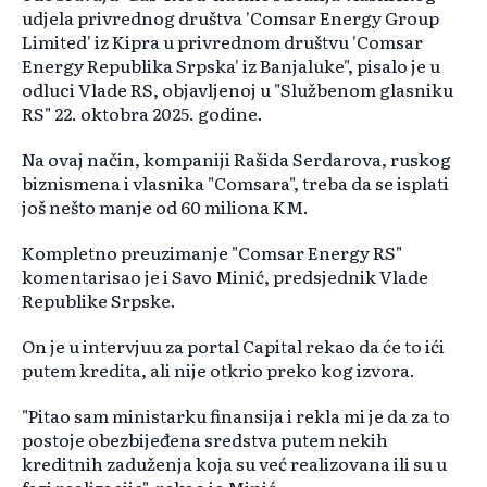
udjela privrednog društva 'Comsar Energy Group
Limited' iz Kipra u privrednom društvu 'Comsar
Energy Republika Srpska' iz Banjaluke", pisalo je u
odluci Vlade RS, objavljenoj u "Službenom glasniku
RS" 22. oktobra 2025. godine.
Na ovaj način, kompaniji Rašida Serdarova, ruskog
biznismena i vlasnika "Comsara", treba da se isplati
još nešto manje od 60 miliona KM.
Kompletno preuzimanje "Comsar Energy RS"
komentarisao je i Savo Minić, predsjednik Vlade
Republike Srpske.
On je u intervjuu za portal Capital rekao da će to ići
putem kredita, ali nije otkrio preko kog izvora.
"Pitao sam ministarku finansija i rekla mi je da za to
postoje obezbijeđena sredstva putem nekih
kreditnih zaduženja koja su već realizovana ili su u