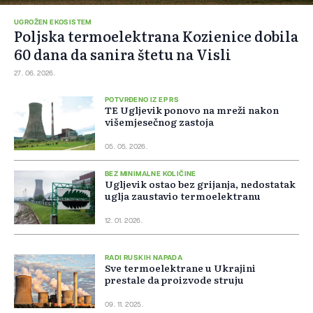
UGROŽEN EKOSISTEM
Poljska termoelektrana Kozienice dobila
60 dana da sanira štetu na Visli
27. 06. 2026.
POTVRĐENO IZ EP RS
TE Ugljevik ponovo na mreži nakon
višemjesečnog zastoja
05. 05. 2026.
BEZ MINIMALNE KOLIČINE
Ugljevik ostao bez grijanja, nedostatak
uglja zaustavio termoelektranu
12. 01. 2026.
RADI RUSKIH NAPADA
Sve termoelektrane u Ukrajini
prestale da proizvode struju
09. 11. 2025.