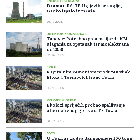
ENERGETSKI ALARM
Drama u RS: TE Ugljevik bez uglja,
Gacko ispalo iz mreže
01. 11. 2025.
DIREKTOR PROIZVODNJE
Tanović: Potrebno pola milijarde KM
ulaganja za opstanak termoelektrana
do 2050.
26. 10. 2025.
EPBIH
Kapitalnim remontom produžen vijek
Bloka 4 Termoelektrane Tuzla
06. 10. 2025.
PRERAĐENI OTPAD
Ekolozi spriječili probno spaljivanje
alternativnog goriva u TE Tuzla
01. 07. 2025.
FOTO
U Tuzli se za dva dana spaljuje 100 tona