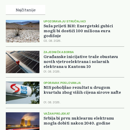
Najčitanije
UPOZORAVAJU STRUČNJACI
Suša prijeti BiH: Energetski gubici
mogli bi dostići 100 miliona eura
godišnje
03. 08. 2026.
ZAJEDNIČKA BORBA
Građanske inicijative traže obustavu
novih vjetroelektrana i solarnih
elektrana u Kantonu 10
01. 08. 2026.
OPORAVAK POSLOVANJA
NIS poboljšao rezultat u drugom
kvartalu zbog viših cijena sirove nafte
01. 08. 2026.
VAŽAN PROJEKAT
Srbija bi prvu nuklearnu elektranu
mogla dobiti nakon 2040. godine