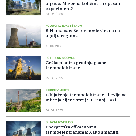
otpada: Mizerna količina ili opasan
ekperiment?
23. 06. 2025.
PODACI IZ IZVJEŠTAJA
BiH ima najviše termoelektrana na
ugalj u regionu
19. 06. 2025.
POTPISAN UGOVOR
Grčka planira gradnju gasne
termoelektrane
25. 05. 2025.
DOBRE VIJESTI
Isključenje termoelektrane Pljevlja ne
mijenja cijene struje u Crnoj Gori
24. 04. 2025.
GLAVNI IZVOR CO₂
Energetska efikasnost u
termoelektranama: Kako smanjiti