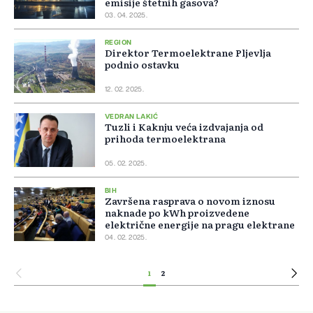
emisije štetnih gasova?
03. 04. 2025.
REGION
Direktor Termoelektrane Pljevlja
podnio ostavku
12. 02. 2025.
VEDRAN LAKIĆ
Tuzli i Kaknju veća izdvajanja od
prihoda termoelektrana
05. 02. 2025.
BIH
Završena rasprava o novom iznosu
naknade po kWh proizvedene
električne energije na pragu elektrane
04. 02. 2025.
1
2