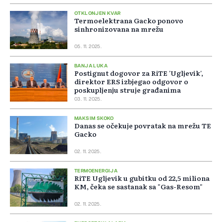
OTKLONJEN KVAR
Termoelektrana Gacko ponovo
sinhronizovana na mrežu
05. 11. 2025.
BANJA LUKA
Postignut dogovor za RiTE 'Ugljevik',
direktor ERS izbjegao odgovor o
poskupljenju struje građanima
03. 11. 2025.
MAKSIM SKOKO
Danas se očekuje povratak na mrežu TE
Gacko
02. 11. 2025.
TERMOENERGIJA
RiTE Ugljevik u gubitku od 22,5 miliona
KM, čeka se sastanak sa "Gas-Resom"
02. 11. 2025.