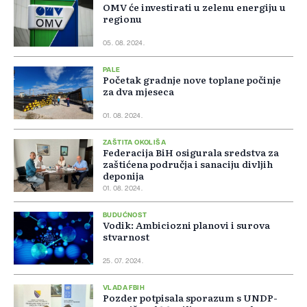
OMV će investirati u zelenu energiju u
regionu
05. 08. 2024.
PALE
Početak gradnje nove toplane počinje
za dva mjeseca
01. 08. 2024.
ZAŠTITA OKOLIŠA
Federacija BiH osigurala sredstva za
zaštićena područja i sanaciju divljih
deponija
01. 08. 2024.
BUDUĆNOST
Vodik: Ambiciozni planovi i surova
stvarnost
25. 07. 2024.
VLADA FBIH
Pozder potpisala sporazum s UNDP-