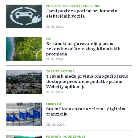
POZIV ZA PREDUZEĆA I POJEDINCE
Javni poziv za poticaj pri kupovini
električnih vozila
19. 08. 2024.
ABI
Britanski osiguravatelji plaćaju
rekordne odštete zbog klimatskih
promjena
13. 08. 2024.
ZAŠTITA OKOLIŠA
Travnik među prvima omogućio javno
dostupne prostorne podatke putem
Webcity aplikacije
10. 08. 2024.
EBRD I EU
Sto miliona eura za zelenu i digitalnu
tranziciju
05. 08. 2024.
POZNATO I KOJE ZEMLJE