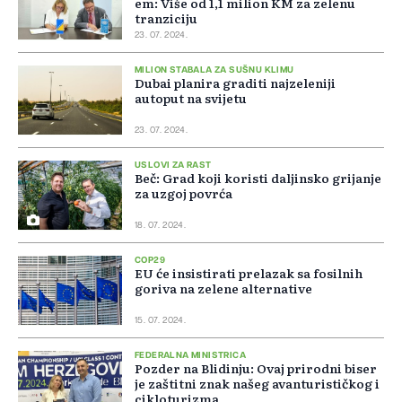
em: Više od 1,1 milion KM za zelenu
tranziciju
23. 07. 2024.
MILION STABALA ZA SUŠNU KLIMU
Dubai planira graditi najzeleniji
autoput na svijetu
23. 07. 2024.
USLOVI ZA RAST
Beč: Grad koji koristi daljinsko grijanje
za uzgoj povrća
18. 07. 2024.
COP29
EU će insistirati prelazak sa fosilnih
goriva na zelene alternative
15. 07. 2024.
FEDERALNA MINISTRICA
Pozder na Blidinju: Ovaj prirodni biser
je zaštitni znak našeg avanturističkog i
cikloturizma