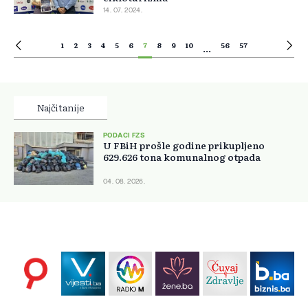
14. 07. 2024.
1
2
3
4
5
6
7
8
9
10
56
57
...
Najčitanije
PODACI FZS
U FBiH prošle godine prikupljeno
629.626 tona komunalnog otpada
04. 08. 2026.