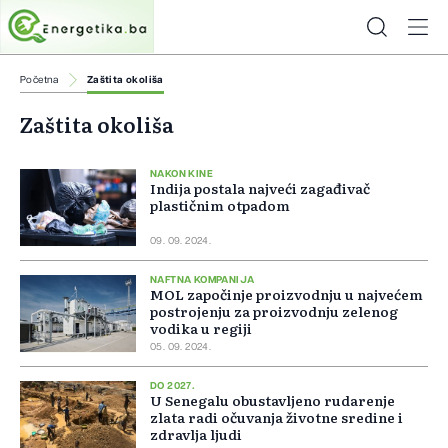
Početna
Zaštita okoliša
Zaštita okoliša
NAKON KINE
Indija postala najveći zagađivač
plastičnim otpadom
09. 09. 2024.
NAFTNA KOMPANIJA
MOL započinje proizvodnju u najvećem
postrojenju za proizvodnju zelenog
vodika u regiji
05. 09. 2024.
DO 2027.
U Senegalu obustavljeno rudarenje
zlata radi očuvanja životne sredine i
zdravlja ljudi