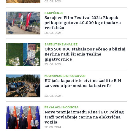
02. 09. 2024.
SAOPĆENJE
Sarajevo Film Festival 2024: Ekopak
prikupio gotovo 40.000 kg otpada za
reciklažu
28. 08. 2024.
SATELITSKE ANALIZE
Oko 500.000 stabala posječeno u blizini
Berlina radi širenja Tesline
gigatvornice
23. 08. 2024.
KOORDINACIJA I ODGOVOR
EU jača kapacitete civilne zaštite BiH
za veću otpornost na katastrofe
23. 08. 2024.
ESKALACIJA ODNOSA
Nove tenzije između Kine i EU: Peking
traži povlačenje carina na električna
vozila
22. 08. 2024.