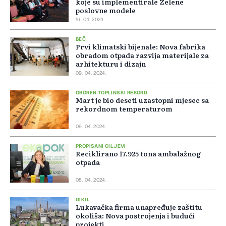
koje su implementirale Zelene
poslovne modele
16. 04. 2024.
BEČ
Prvi klimatski bijenale: Nova fabrika
obradom otpada razvija materijale za
arhitekturu i dizajn
09. 04. 2024.
OBOREN TOPLINSKI REKORD
Mart je bio deseti uzastopni mjesec sa
rekordnom temperaturom
09. 04. 2024.
PROPISANI CILJEVI
Reciklirano 17.925 tona ambalažnog
otpada
08. 04. 2024.
GIKIL
Lukavačka firma unapređuje zaštitu
okoliša: Nova postrojenja i budući
projekti