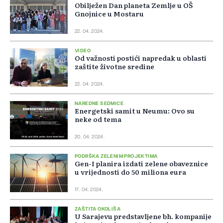
Obilježen Dan planeta Zemlje u OŠ
Gnojnice u Mostaru
22. 04. 2024.
VIDEO
Od važnosti postići napredak u oblasti
zaštite životne sredine
22. 04. 2024.
NAREDNE SEDMICE
Energetski samit u Neumu: Ovo su
neke od tema
20. 04. 2024.
PODRŠKA ZELENIM PROJEKTIMA
Gen-I planira izdati zelene obaveznice
u vrijednosti do 50 miliona eura
17. 04. 2024.
ZAŠTITA OKOLIŠA
U Sarajevu predstavljene bh. kompanije