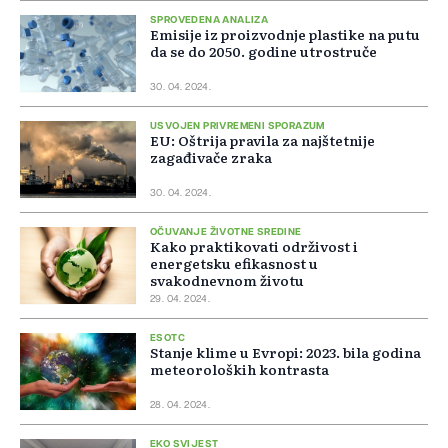
SPROVEDENA ANALIZA
Emisije iz proizvodnje plastike na putu
da se do 2050. godine utrostruče
30. 04. 2024.
USVOJEN PRIVREMENI SPORAZUM
EU: Oštrija pravila za najštetnije
zagađivače zraka
30. 04. 2024.
OČUVANJE ŽIVOTNE SREDINE
Kako praktikovati održivost i
energetsku efikasnost u
svakodnevnom životu
29. 04. 2024.
ESOTC
Stanje klime u Evropi: 2023. bila godina
meteoroloških kontrasta
28. 04. 2024.
EKO SVIJEST