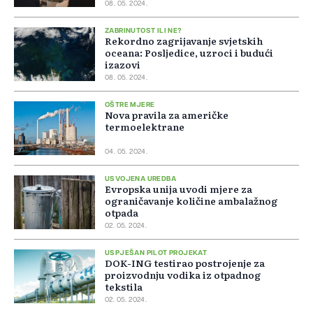
08. 05. 2024.
ZABRINUTOST ILI NE?
Rekordno zagrijavanje svjetskih
oceana: Posljedice, uzroci i budući
izazovi
08. 05. 2024.
OŠTRE MJERE
Nova pravila za američke
termoelektrane
04. 05. 2024.
USVOJENA UREDBA
Evropska unija uvodi mjere za
ograničavanje količine ambalažnog
otpada
02. 05. 2024.
USPJEŠAN PILOT PROJEKAT
DOK-ING testirao postrojenje za
proizvodnju vodika iz otpadnog
tekstila
02. 05. 2024.