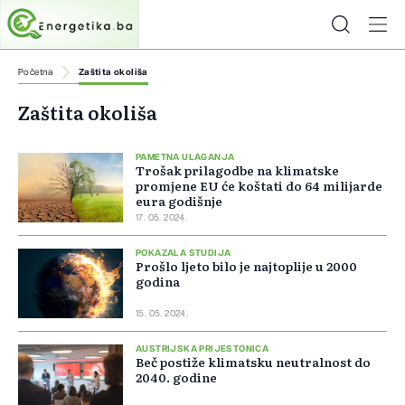
Početna
Zaštita okoliša
Zaštita okoliša
PAMETNA ULAGANJA
Trošak prilagodbe na klimatske
promjene EU će koštati do 64 milijarde
eura godišnje
17. 05. 2024.
POKAZALA STUDIJA
Prošlo ljeto bilo je najtoplije u 2000
godina
15. 05. 2024.
AUSTRIJSKA PRIJESTONICA
Beč postiže klimatsku neutralnost do
2040. godine