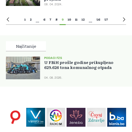
08. 04. 2024.
1
2
6
7
8
9
10
11
12
56
57
...
...
Najčitanije
PODACI FZS
U FBiH prošle godine prikupljeno
629.626 tona komunalnog otpada
04. 08. 2026.