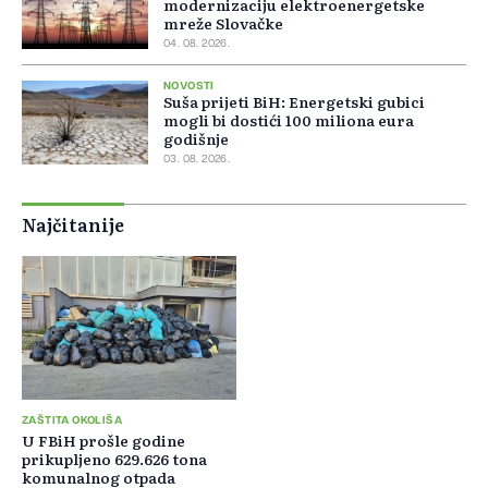
modernizaciju elektroenergetske
mreže Slovačke
04. 08. 2026.
NOVOSTI
Suša prijeti BiH: Energetski gubici
mogli bi dostići 100 miliona eura
godišnje
03. 08. 2026.
Najčitanije
ZAŠTITA OKOLIŠA
U FBiH prošle godine
prikupljeno 629.626 tona
komunalnog otpada