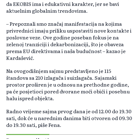
da EKOBIS ima i edukativni karakter, jer se bavi
aktuelnim globalnim trendovima.
– Prepoznali smo zna
čaj manifestacija na kojima
privrednici imaju priliku uspostaviti nove kontakte i
poslovne veze. Ove godine poseban fokus je na
zelenoj tranziciji i dekarbonizaciji, što je obaveza
prema EU direktivama i naša budućnost
– kazao je
Karda
šević.
Na ovogodišnjem sajmu predstavljeno je 115
štandova sa 210 izlagača i suizlagača. Sajamski
prostor proširen je u odnosu na prethodne godine,
pa će posjetioci pored dvorane moći obići i posebnu
halu ispred objekta.
Radno vrijeme sajma prvog dana je od 12.00 do 19.30
sati, dok će u narednim danima biti otvoren od 09.30
do 19.30 sati, piše Fena.