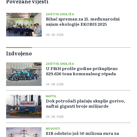
Povezane vijesti
ZAŠTITA OKOLIŠA
Bihać spreman za 21. međunarodni
sajam ekologije EKOBIS 2025
03. 09. 2025.
Izdvojeno
ZAŠTITA OKOLIŠA
U FBiH prošle godine prikupljeno
629.626 tona komunalnog otpada
04. 08. 2026.
NAFTA
Dok potrošači plaćaju skuplje gorivo,
naftni giganti broje milijarde
04. 08. 2026.
NOVOSTI
EIB odobrio još 50 miliona eura za