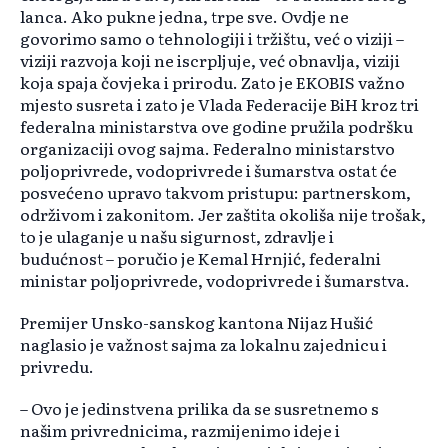
lanca. Ako pukne jedna, trpe sve. Ovdje ne
govorimo samo o tehnologiji i tr
žištu, već o viziji
–
viziji razvoja koji ne iscrpljuje, ve
ć obnavlja, viziji
koja spaja čovjeka i prirodu. Zato je EKOBIS važno
mjesto susreta i zato je Vlada Federacije BiH kroz tri
federalna ministarstva ove godine pružila podršku
organizaciji ovog sajma. Federalno ministarstvo
poljoprivrede, vodoprivrede i šumarstva ostat će
posvećeno upravo takvom pristupu: partnerskom,
održivom i zakonitom. Jer zaštita okoliša nije trošak,
to je ulaganje u našu sigurnost, zdravlje i
budućnost
– poru
čio je Kemal Hrnjić, federalni
ministar poljoprivrede, vodoprivrede i šumarstva.
Premijer Unsko-sanskog kantona Nijaz Hušić
naglasio je važnost sajma za lokalnu zajednicu i
privredu.
– Ovo je jedinstvena prilika da se susretnemo s
na
šim privrednicima, razmijenimo ideje i