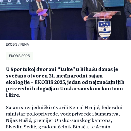
EKOBIS / FENA
EKOBIS 2025
U Sportskoj dvorani “Luke” u Biha
ću danas je
svečano otvoren 21. međunarodni sajam
ekologije
– EKOBIS 2025, jedan od najzna
čajnijih
privrednih događaja u Unsko-sanskom kantonu
i šire.
Sajam su zajednički otvorili Kemal Hrnjić, federalni
ministar poljoprivrede, vodoprivrede i šumarstva,
Nijaz Hušić, premijer Unsko-sanskog kantona,
Elvedin Sedić, gradonačelnik Bihaća, te Armin