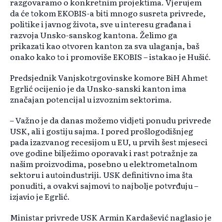
razgovaramo o konkretnim projektima. Vjerujem
da će tokom EKOBIS-a biti mnogo susreta privrede,
politike i javnog života, sve u interesu građana i
razvoja Unsko-sanskog kantona. Želimo ga
prikazati kao otvoren kanton za sva ulaganja, baš
onako kako to i promoviše EKOBIS
– istakao je Hu
šić.
Predsjednik Vanjskotrgovinske komore BiH Ahmet
Egrlić ocijenio je da Unsko-sanski kanton ima
značajan potencijal u izvoznim sektorima.
– Va
žno je da danas možemo vidjeti ponudu privrede
USK, ali i gostiju sajma. I pored prošlogodišnjeg
pada izazvanog recesijom u EU, u prvih šest mjeseci
ove godine bilježimo oporavak i rast potražnje za
našim proizvodima, posebno u elektrometalnom
sektoru i autoindustriji. USK definitivno ima šta
ponuditi, a ovakvi sajmovi to najbolje potvrđuju
–
izjavio je Egrli
ć.
Ministar privrede USK Armin Kardašević naglasio je