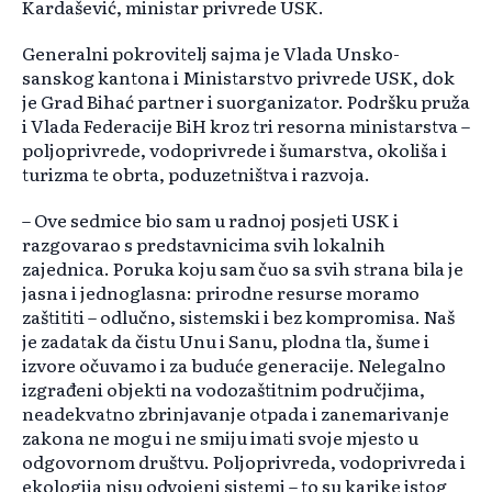
Kardašević, ministar privrede USK.
Generalni pokrovitelj sajma je Vlada Unsko-
sanskog kantona i Ministarstvo privrede USK, dok
je Grad Bihać partner i suorganizator. Podršku pruža
i Vlada Federacije BiH kroz tri resorna ministarstva
–
poljoprivrede, vodoprivrede i
šumarstva, okoliša i
turizma te obrta, poduzetništva i razvoja.
– Ove sedmice bio sam u radnoj posjeti USK i
razgovarao s predstavnicima svih lokalnih
zajednica. Poruka koju sam
čuo sa svih strana bila je
jasna i jednoglasna: prirodne resurse moramo
zaštititi
– odlu
čno, sistemski i bez kompromisa. Naš
je zadatak da čistu Unu i Sanu, plodna tla, šume i
izvore očuvamo i za buduće generacije. Nelegalno
izgrađeni objekti na vodozaštitnim područjima,
neadekvatno zbrinjavanje otpada i zanemarivanje
zakona ne mogu i ne smiju imati svoje mjesto u
odgovornom društvu. Poljoprivreda, vodoprivreda i
ekologija nisu odvojeni sistemi
– to su karike istog