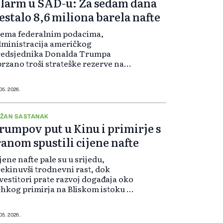
larm u SAD-u: Za sedam dana
estalo 8,6 miliona barela nafte
rema federalnim podacima,
ministracija američkog
redsjednika Donalda Trumpa
rzano troši strateške rezerve nafte
to najbržim tempom do sada
bilježenim, prenosi CNN.
 05. 2026.
ŽAN SASTANAK
rumpov put u Kinu i primirje s
ranom spustili cijene nafte
jene nafte pale su u srijedu,
ekinuvši trodnevni rast, dok
vestitori prate razvoj događaja oko
hkog primirja na Bliskom istoku i
ipremaju se za važan sastanak u
ekingu između američkog
redsjednika Donalda Trumpa i
 05. 2026.