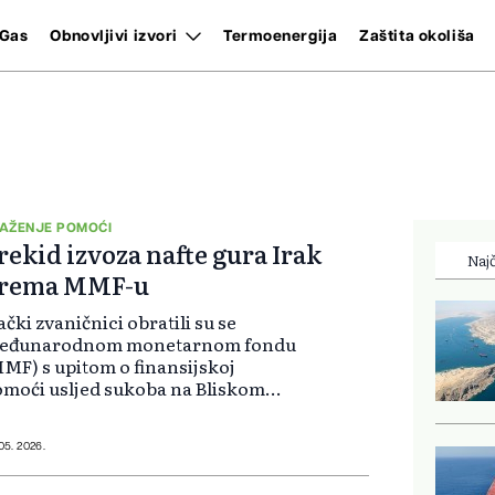
Gas
Obnovljivi izvori
Termoenergija
Zaštita okoliša
AŽENJE POMOĆI
rekid izvoza nafte gura Irak
Najč
rema MMF-u
ački zvaničnici obratili su se
eđunarodnom monetarnom fondu
MF) s upitom o finansijskoj
moći usljed sukoba na Bliskom
toku, izvijestio je Reuters,
zivajući se na riječi neimenovanog
vora bliskog MMF-u.
 05. 2026.