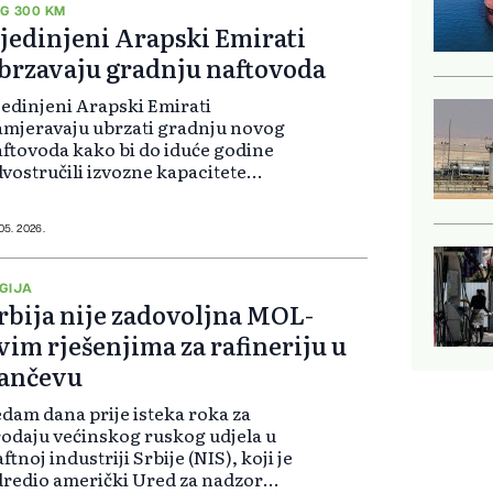
G 300 KM
jedinjeni Arapski Emirati
brzavaju gradnju naftovoda
edinjeni Arapski Emirati
mjeravaju ubrzati gradnju novog
ftovoda kako bi do iduće godine
vostručili izvozne kapacitete
tem luke Fudžaira na obali
anskog zaljeva, saopćio je vladin
ed za odnose s javnošću.
 05. 2026.
GIJA
rbija nije zadovoljna MOL-
vim rješenjima za rafineriju u
ančevu
dam dana prije isteka roka za
odaju većinskog ruskog udjela u
ftnoj industriji Srbije (NIS), koji je
redio američki Ured za nadzor