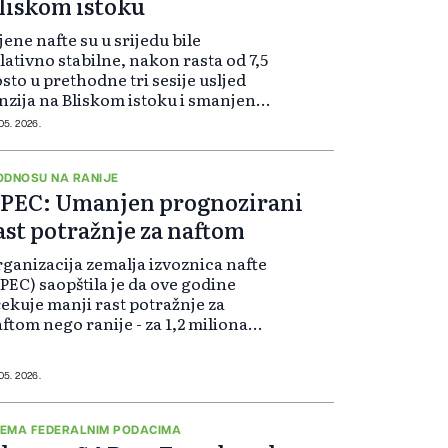
liskom istoku
jene nafte su u srijedu bile
lativno stabilne, nakon rasta od 7,5
sto u prethodne tri sesije usljed
nzija na Bliskom istoku i smanjenja
obalnih zaliha.
 05. 2026.
ODNOSU NA RANIJE
PEC: Umanjen prognozirani
ast potražnje za naftom
ganizacija zemalja izvoznica nafte
PEC) saopštila je da ove godine
ekuje manji rast potražnje za
ftom nego ranije - za 1,2 miliona
rela dnevno na godišnjem nivou.
 05. 2026.
EMA FEDERALNIM PODACIMA