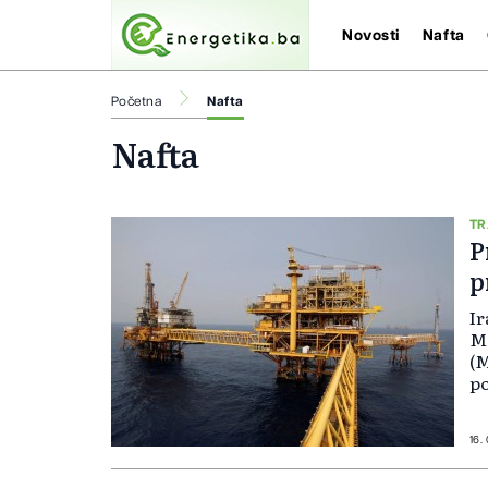
Novosti
Nafta
Početna
Nafta
Nafta
TR
P
p
Ir
M
(M
po
is
po
iz
16.