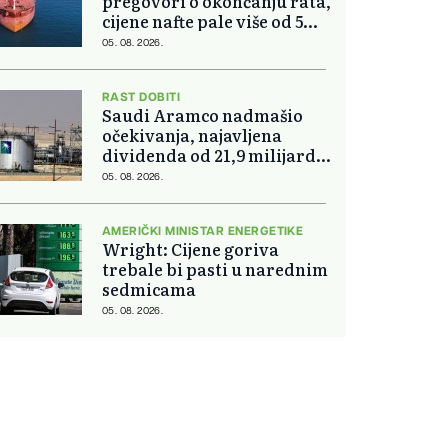
pregovori o okončanju rata,
cijene nafte pale više od 5
posto
05. 08. 2026.
RAST DOBITI
Saudi Aramco nadmašio
očekivanja, najavljena
dividenda od 21,9 milijardi
dolara
05. 08. 2026.
AMERIČKI MINISTAR ENERGETIKE
Wright: Cijene goriva
trebale bi pasti u narednim
sedmicama
05. 08. 2026.