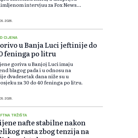
imljenom intervjuu za Fox News
ji je emitiran u četvrtak navečer u
D-u, dok dvije zemlje nastoje
stići konkretne trgovinske i
 05. 2026.
oslovne pobjede na svom tekućem
ilateralnom summitu.
D CIJENA
orivo u Banja Luci jeftinije do
0 feninga po litru
jene goriva u Banjoj Luci imaju
end blagog pada i u odnosu na
ije dvadesetak dana niže su u
osjeku za 30 do 40 feninga po litru.
 05. 2026.
FTNA TRŽIŠTA
ijene nafte stabilne nakon
elikog rasta zbog tenzija na