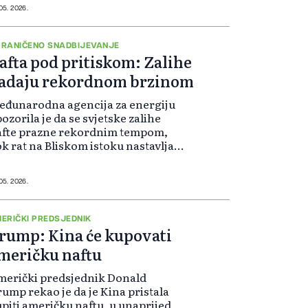
rane imovine (OFAC), srpska
 05. 2026.
rana i dalje nije zadovoljna
onuđenim rješenjima mađarske
mpanije MOL, pišu srbijanski
RANIČENO SNADBIJEVANJE
afta pod pritiskom: Zalihe
diji.
adaju rekordnom brzinom
đunarodna agencija za energiju
ozorila je da se svjetske zalihe
afte prazne rekordnim tempom,
k rat na Bliskom istoku nastavlja
 guši isporuke kroz Hormuški
reuz, jednu od najvažnijih
ergetskih ruta na svijetu.
 05. 2026.
ERIČKI PREDSJEDNIK
rump: Kina će kupovati
meričku naftu
merički predsjednik Donald
ump rekao je da je Kina pristala
piti američku naftu, u unaprijed