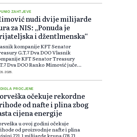
egovog kineskog kolege Xi
npinga.
PUNIO ZAHTJEVE
imović nudi dvije milijarde
ura za NIS: „Ponuda je
rijateljska i džentlmenska“
lasnik kompanije KFT Senator
easury G.T.7 Dva DOO Vlasnik
ompanije KFT Senator Treasury
T.7 Dva DOO Ranko Mimović jučer
 za Betu izjavio da je njegova
 05. 2026.
onuda za kupovinu većinskog
jela ruske kompanije
zpromnjeft u Naftnoj industriji
DIGLA PROCJENE
orveška očekuje rekordne
bije (NIS) džentlmenska.jučer je za
tu izjavio da je njegova ponuda za
rihode od nafte i plina zbog
povinu većinskog udjela ruske
asta cijena energije
mpanije Gazpromnjeft u Naftnoj
dustriji Srbije (NIS) džentlmenska.
rveška u ovoj godini očekuje
ihode od proizvodnje nafte i plina
visini 721,1 milijarde kruna (78,71