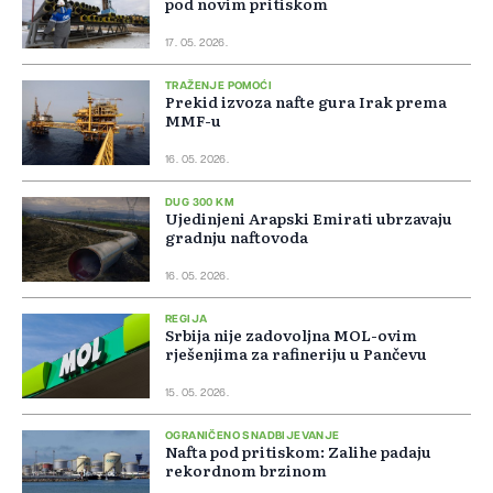
pod novim pritiskom
17. 05. 2026.
TRAŽENJE POMOĆI
Prekid izvoza nafte gura Irak prema
MMF-u
16. 05. 2026.
DUG 300 KM
Ujedinjeni Arapski Emirati ubrzavaju
gradnju naftovoda
16. 05. 2026.
REGIJA
Srbija nije zadovoljna MOL-ovim
rješenjima za rafineriju u Pančevu
15. 05. 2026.
OGRANIČENO SNADBIJEVANJE
Nafta pod pritiskom: Zalihe padaju
rekordnom brzinom