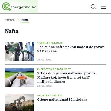
Početna
Nafta
Nafta
TRŽIŠNA KRETANJA
Pad cijena nafte nakon nade u dogovor
SAD i Irana
25. 05. 2026.
ENERGETSKA STABILNOST
Srbija dobija novi naftovod prema
Mađarskoj, investicija teška 17
milijardi dinara
24. 05. 2026.
SVJETSKA TRŽIŠTA
Cijene nafte iznad 104 dolara