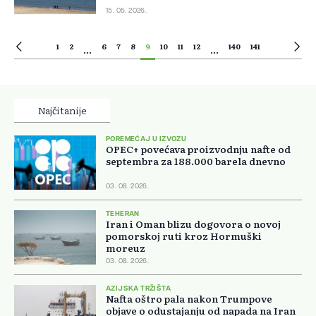
15. 05. 2026.
1
2
6
7
8
9
10
11
12
140
141
...
...
Najčitanije
POREMEĆAJ U IZVOZU
OPEC+ povećava proizvodnju nafte od
septembra za 188.000 barela dnevno
03. 08. 2026.
TEHERAN
Iran i Oman blizu dogovora o novoj
pomorskoj ruti kroz Hormuški
moreuz
03. 08. 2026.
AZIJSKA TRŽIŠTA
Nafta oštro pala nakon Trumpove
objave o odustajanju od napada na Iran