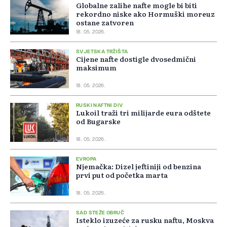
Globalne zalihe nafte mogle bi biti
rekordno niske ako Hormuški moreuz
ostane zatvoren
18. 05. 2026.
SVJETSKA TRŽIŠTA
Cijene nafte dostigle dvosedmični
maksimum
18. 05. 2026.
RUSKI NAFTNI DIV
Lukoil traži tri milijarde eura odštete
od Bugarske
18. 05. 2026.
EVROPA
Njemačka: Dizel jeftiniji od benzina
prvi put od početka marta
18. 05. 2026.
SAD STEŽE OBRUČ
Isteklo izuzeće za rusku naftu, Moskva