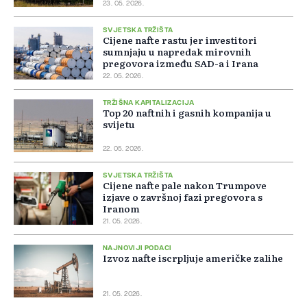
23. 05. 2026.
SVJETSKA TRŽIŠTA
Cijene nafte rastu jer investitori
sumnjaju u napredak mirovnih
pregovora između SAD-a i Irana
22. 05. 2026.
TRŽIŠNA KAPITALIZACIJA
Top 20 naftnih i gasnih kompanija u
svijetu
22. 05. 2026.
SVJETSKA TRŽIŠTA
Cijene nafte pale nakon Trumpove
izjave o završnoj fazi pregovora s
Iranom
21. 05. 2026.
NAJNOVIJI PODACI
Izvoz nafte iscrpljuje američke zalihe
21. 05. 2026.