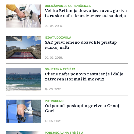
UBLAŽAVANJE OGRANIČENJA
Velika Britanija dozvoljava uvoz goriva
iz ruske nafte kroz izuzeće od sankcija
20. 05. 2026.
IZDATA DOZVOLA
SAD privremeno dozvolile pristup
ruskoj nafti
20. 05. 2026.
SVJETSKA TRŽIŠTA
Cijene nafte ponovo rastu jer je i dalje
zatvoren Hormuški moreuz
19. 05. 2026.
POTVRĐENO
Od ponoći poskupilo gorivo u Crnoj
Gori
19. 05. 2026.
POREMEĆAJ NA TRŽIŠTU