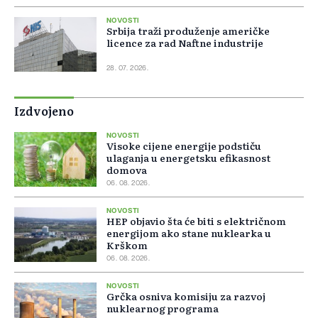
NOVOSTI
Srbija traži produženje američke
licence za rad Naftne industrije
28. 07. 2026.
Izdvojeno
NOVOSTI
Visoke cijene energije podstiču
ulaganja u energetsku efikasnost
domova
06. 08. 2026.
NOVOSTI
HEP objavio šta će biti s električnom
energijom ako stane nuklearka u
Krškom
06. 08. 2026.
NOVOSTI
Grčka osniva komisiju za razvoj
nuklearnog programa