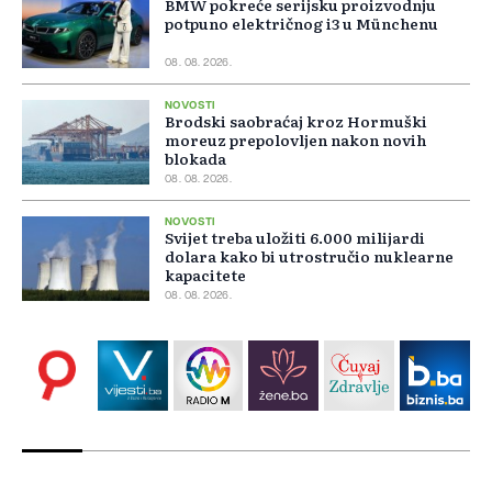
BMW pokreće serijsku proizvodnju
potpuno električnog i3 u Münchenu
08. 08. 2026.
NOVOSTI
Brodski saobraćaj kroz Hormuški
moreuz prepolovljen nakon novih
blokada
08. 08. 2026.
NOVOSTI
Svijet treba uložiti 6.000 milijardi
dolara kako bi utrostručio nuklearne
kapacitete
08. 08. 2026.