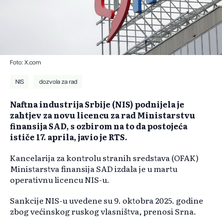
Foto: X.com
NIS
dozvola za rad
Naftna industrija Srbije (NIS) podnijela je
zahtjev za novu licencu za rad Ministarstvu
finansija SAD, s ozbirom na to da postojeća
ističe 17. aprila, javio je RTS.
Kancelarija za kontrolu stranih sredstava (OFAK)
Ministarstva finansija SAD izdala je u martu
operativnu licencu NIS-u.
Sankcije NIS-u uvedene su 9. oktobra 2025. godine
zbog većinskog ruskog vlasništva, prenosi Srna.