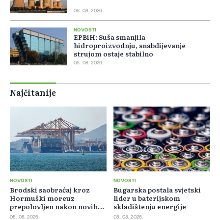
06. 08. 2026.
NOVOSTI
EPBiH: Suša smanjila
hidroproizvodnju, snabdijevanje
strujom ostaje stabilno
05. 08. 2026.
Najčitanije
NOVOSTI
NOVOSTI
Brodski saobraćaj kroz
Bugarska postala svjetski
Hormuški moreuz
lider u baterijskom
prepolovljen nakon novih
skladištenju energije
blokada
08. 08. 2026.
08. 08. 2026.