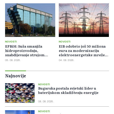
NOVOSTI
NOVOSTI
EPBiH: Suša smanjila
EIB odobrio još 50 miliona
hidroproizvodnju,
eura za modernizaciju
snabdijevanje strujom
elektroenergetske mreže
ostaje stabilno
Slovačke
05. 08. 2026.
04. 08. 2026.
Najnovije
NOVOSTI
Bugarska postala svjetski lider u
baterijskom skladištenju energije
08. 08. 2026.
NOVOSTI