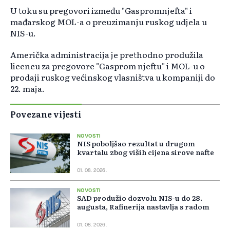
U toku su pregovori između "Gaspromnjefta" i
mađarskog MOL-a o preuzimanju ruskog udjela u
NIS-u.
Američka administracija je prethodno produžila
licencu za pregovore "Gasprom njeftu" i MOL-u o
prodaji ruskog većinskog vlasništva u kompaniji do
22. maja.
Povezane vijesti
NOVOSTI
NIS poboljšao rezultat u drugom
kvartalu zbog viših cijena sirove nafte
01. 08. 2026.
NOVOSTI
SAD produžio dozvolu NIS-u do 28.
augusta, Rafinerija nastavlja s radom
01. 08. 2026.