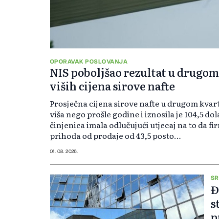
OPORAVAK POSLOVANJA
NIS poboljšao rezultat u drugom
viših cijena sirove nafte
Prosječna cijena sirove nafte u drugom kvarta
viša nego prošle godine i iznosila je 104,5 dol
činjenica imala odlučujući utjecaj na to da fi
prihoda od prodaje od 43,5 posto...
01. 08. 2026.
SR
Đ
s
p