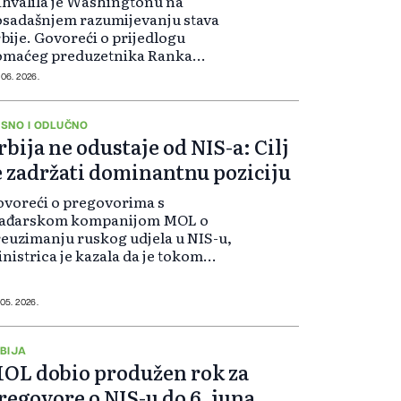
hvalila je Washingtonu na
sadašnjem razumijevanju stava
bije. Govoreći o prijedlogu
omaćeg preduzetnika Ranka
movića za kupovinu ruskog udjela
 06. 2026.
NIS-u, ministrica je kazala da se
žava o tome ne može izjasniti bez
aničnog stava...
SNO I ODLUČNO
rbija ne odustaje od NIS-a: Cilj
e zadržati dominantnu poziciju
voreći o pregovorima s
ađarskom kompanijom MOL o
euzimanju ruskog udjela u NIS-u,
nistrica je kazala da je tokom
rethodne sedmice održano
koliko krugova razgovora i
zmjene nacrta ugovora akcionara.
 05. 2026.
Približili smo stavove kako...
BIJA
OL dobio produžen rok za
regovore o NIS-u do 6. juna