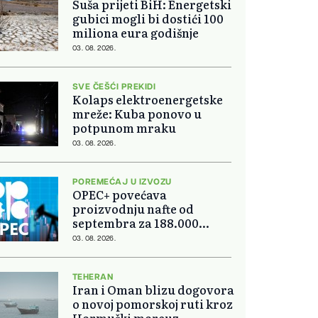
Suša prijeti BiH: Energetski
gubici mogli bi dostići 100
miliona eura godišnje
03. 08. 2026.
SVE ČEŠĆI PREKIDI
Kolaps elektroenergetske
mreže: Kuba ponovo u
potpunom mraku
03. 08. 2026.
POREMEĆAJ U IZVOZU
OPEC+ povećava
proizvodnju nafte od
septembra za 188.000
barela dnevno
03. 08. 2026.
TEHERAN
Iran i Oman blizu dogovora
o novoj pomorskoj ruti kroz