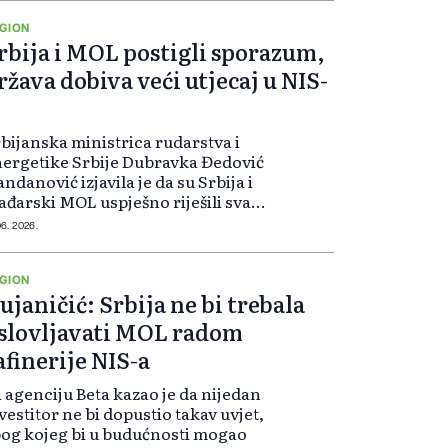
naf je saop...
GION
rbija i MOL postigli sporazum,
ržava dobiva veći utjecaj u NIS-
bijanska ministrica rudarstva i
ergetike Srbije Dubravka Đedović
ndanović izjavila je da su Srbija i
đarski MOL uspješno riješili sva
vorena pitanja vezana uz ugovor
06. 2026.
oničara koji regulira buduće
asničke odnose u Naftnoj indust...
GION
ujaničić: Srbija ne bi trebala
slovljavati MOL radom
afinerije NIS-a
 agenciju Beta kazao je da nijedan
vestitor ne bi dopustio takav uvjet,
og kojeg bi u budućnosti mogao