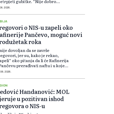
etrpjeti gubitke. “Nije dobro
jetovati MOL da, ako od Gazproma
 06. 2026.
pi kontrolni paket dionica NIS-a,
ra održavati proizvodnju...
BIJA
regovori o NIS-u zapeli oko
afinerije Pančevo, moguć novi
rodužetak roka
.nije dovoljan da se završe
egovori, jer su, kako je rekao,
apeli“ oko pitanja da li će Rafinerija
Pančevu prerađivati naftu i u kojem
imu. Vasić očekuje da će rok za
 06. 2026.
egovore ponovo biti produžen
oliko sve ne bude završeno do...
GION
edović Handanović: MOL
jeruje u pozitivan ishod
regovora o NIS-u