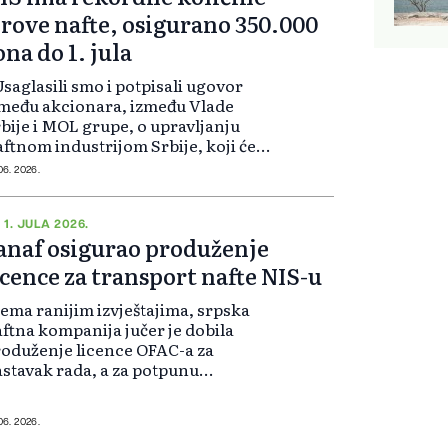
irove nafte, osigurano 350.000
ona do 1. jula
Usaglasili smo i potpisali ugovor
među akcionara, između Vlade
bije i MOL grupe, o upravljanju
ftnom industrijom Srbije, koji će
upiti na snagu ako se
 06. 2026.
aspromnjeft i MOL dogovore o
poprodaji. Јučer je NIS dobio i
atko produžen...
 1. JULA 2026.
anaf osigurao produženje
icence za transport nafte NIS-u
ema ranijim izvještajima, srpska
ftna kompanija jučer je dobila
oduženje licence OFAC-a za
stavak rada, a za potpunu
esmetanu opskrbu Srbije naftnim
rivatima bilo je potrebno da
govarajuću licencu dobije i Janaf.
 06. 2026.