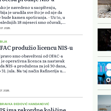
ko je navedeno u saopštenju,
bija je uradila sve što je od nje da
 bude kamen spoticanja. - Uz to, u
slednjih 18 mjeseci smo očuvali,
čuvali naše odnose i sa
 07. 2026.
edinjenim Državama i sa Ruskom
deracijom, a to nije nimalo lako u
.
BIJA
FAC produžio licencu NIS-u
pravo smo obavešteni od OFAC-a
 je operativna licenca za nastavak
da NIS-a produžena za još 30 dana,
 31. jula. Na taj način Rafinerija u
nčevu nastavlja da prerađuje
rovu naftu što je posebno značajno
globalnoj energetskoj kr...
 07. 2026.
BRAVKA ĐEDOVIĆ HANDANOVIĆ
IS ima rekordne količine