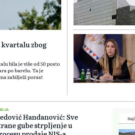
 kvartalu zbog
lu bila je više od 50 posto
ara po barelu. Ta je
rma zabilježi porast
BIJA
edović Handanović: Sve
Najč
trane gube strpljenje u
rocesu prodaje NIS-a