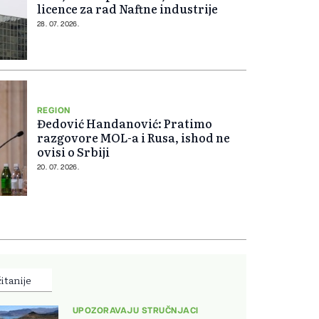
licence za rad Naftne industrije
28. 07. 2026.
REGION
Đedović Handanović: Pratimo
razgovore MOL-a i Rusa, ishod ne
ovisi o Srbiji
20. 07. 2026.
itanije
UPOZORAVAJU STRUČNJACI