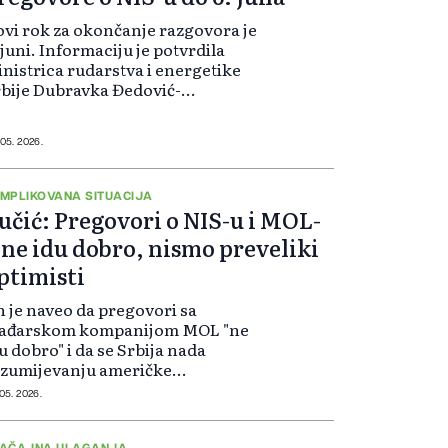
vi rok za okončanje razgovora je
 juni. Informaciju je potvrdila
nistrica rudarstva i energetike
bije Dubravka Đedović-
ndanović, navodeći da Vlada
bije nastavlja razgovore s MOL-om
vezi sa dioničarskim ugovorom.
 05. 2026.
ko je ista...
MPLIKOVANA SITUACIJA
učić: Pregovori o NIS-u i MOL-
 ne idu dobro, nismo preveliki
ptimisti
 je naveo da pregovori sa
ađarskom kompanijom MOL "ne
u dobro" i da se Srbija nada
azumijevanju američke
ministracije kada je riječ o
 05. 2026.
ogućim sankcijama. Govoreći o
tuelnim pregovorima i roku koji
AČAJNA ULAGANJA