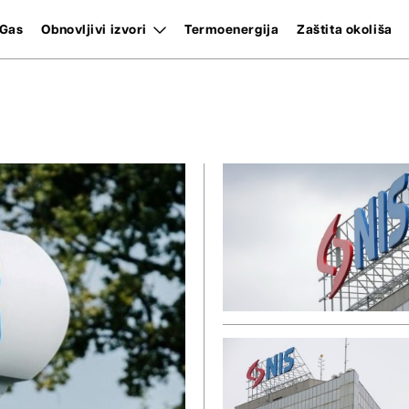
Gas
Obnovljivi izvori
Termoenergija
Zaštita okoliša