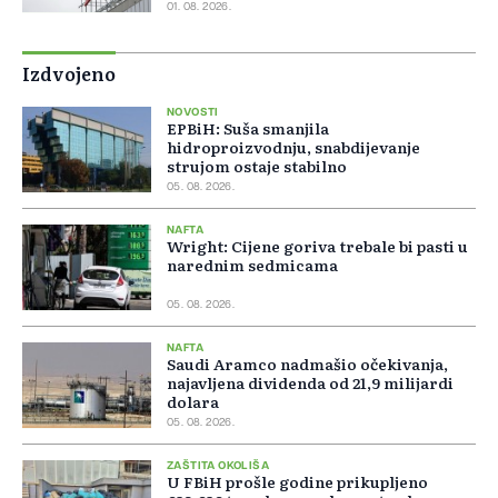
01. 08. 2026.
Izdvojeno
NOVOSTI
EPBiH: Suša smanjila
hidroproizvodnju, snabdijevanje
strujom ostaje stabilno
05. 08. 2026.
NAFTA
Wright: Cijene goriva trebale bi pasti u
narednim sedmicama
05. 08. 2026.
NAFTA
Saudi Aramco nadmašio očekivanja,
najavljena dividenda od 21,9 milijardi
dolara
05. 08. 2026.
ZAŠTITA OKOLIŠA
U FBiH prošle godine prikupljeno