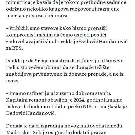
ministrica je kazala da je tokom prethodne sedmice
održano nekoliko krugova razgovora i razmjene
nacrta ugovora akcionara.
– Približili smo stavove kako bismo pronašli
kompromis i mislim da ćemo uspjeti postići
zadovoljavajući ishod – rekla je Đedović Handanović
za RTS.
Istakla je da Srbija insistira da rafinerija u Pančevu
radi u što većem obimu i da se domaće tržište
snabdijeva prvenstveno iz domaće prerade, a ne iz
uvoza.
– Imamo rafineriju u izuzetno dobrom stanju.
Kapitalni remont obavljen je 2024. godine i imamo
uslove da budemo stabilni preko NIS-a – naglasila je
Đedović Handanović.
Dodala je da bi izgradnja novog naftovoda između
Mađarske i Srbije osigurala dodatni pravac