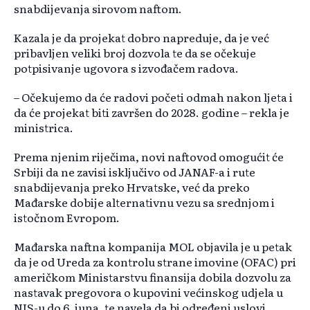
snabdijevanja sirovom naftom.
Kazala je da projekat dobro napreduje, da je već
pribavljen veliki broj dozvola te da se očekuje
potpisivanje ugovora s izvođačem radova.
– Očekujemo da će radovi početi odmah nakon ljeta i
da će projekat biti završen do 2028. godine – rekla je
ministrica.
Prema njenim riječima, novi naftovod omogućit će
Srbiji da ne zavisi isključivo od JANAF-a i rute
snabdijevanja preko Hrvatske, već da preko
Mađarske dobije alternativnu vezu sa srednjom i
istočnom Evropom.
Mađarska naftna kompanija MOL objavila je u petak
da je od Ureda za kontrolu strane imovine (OFAC) pri
američkom Ministarstvu finansija dobila dozvolu za
nastavak pregovora o kupovini većinskog udjela u
NIS-u do 6. juna, te navela da bi određeni uslovi