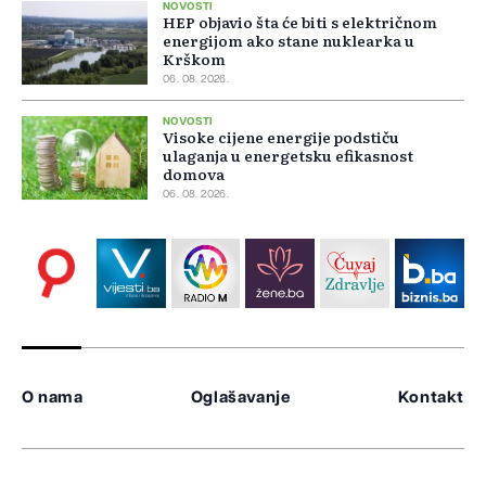
NOVOSTI
HEP objavio šta će biti s električnom
energijom ako stane nuklearka u
Krškom
06. 08. 2026.
NOVOSTI
Visoke cijene energije podstiču
ulaganja u energetsku efikasnost
domova
06. 08. 2026.
O nama
Oglašavanje
Kontakt