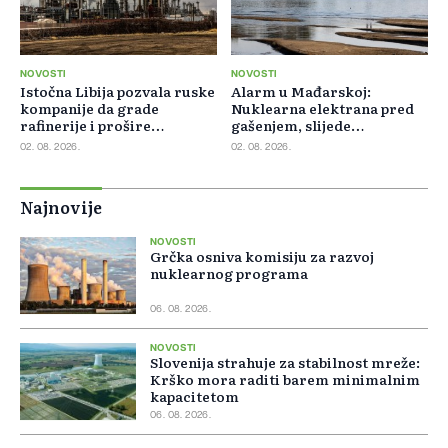
NOVOSTI
NOVOSTI
Istočna Libija pozvala ruske
Alarm u Mađarskoj:
kompanije da grade
Nuklearna elektrana pred
rafinerije i prošire
gašenjem, slijede
energetsku saradnju
restrikcije struje i vode
02. 08. 2026.
02. 08. 2026.
Najnovije
NOVOSTI
Grčka osniva komisiju za razvoj
nuklearnog programa
06. 08. 2026.
NOVOSTI
Slovenija strahuje za stabilnost mreže:
Krško mora raditi barem minimalnim
kapacitetom
06. 08. 2026.