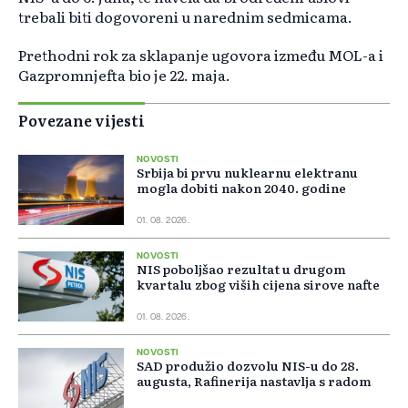
trebali biti dogovoreni u narednim sedmicama.
Prethodni rok za sklapanje ugovora između MOL-a i
Gazpromnjefta bio je 22. maja.
Povezane vijesti
NOVOSTI
Srbija bi prvu nuklearnu elektranu
mogla dobiti nakon 2040. godine
01. 08. 2026.
NOVOSTI
NIS poboljšao rezultat u drugom
kvartalu zbog viših cijena sirove nafte
01. 08. 2026.
NOVOSTI
SAD produžio dozvolu NIS-u do 28.
augusta, Rafinerija nastavlja s radom