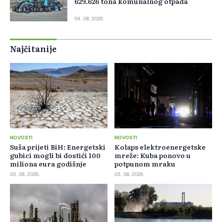
629.626 tona komunalnog otpada
04. 08. 2026.
Najčitanije
NOVOSTI
NOVOSTI
Suša prijeti BiH: Energetski
Kolaps elektroenergetske
gubici mogli bi dostići 100
mreže: Kuba ponovo u
miliona eura godišnje
potpunom mraku
03. 08. 2026.
03. 08. 2026.