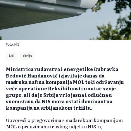
Foto: NIS
NIS
Srbija
Ministrica rudarstva i energetike Dubravka
Đedović Handanović izjavila je danas da
mađarska naftna kompanija MOL teži održavanju
veće operativne fleksibilnosti unutar svoje
grupe, ali da je Srbija vrlo jasna i odlučna u
svom stavu da NIS mora ostati dominantna
kompanija na srbijanskom tržištu.
Govoreći o pregovorima s mađarskom kompanijom
MOL o preuzimanju ruskog udjela u NIS-u,