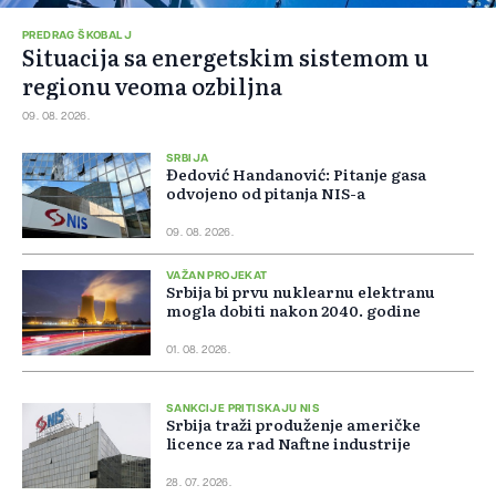
PREDRAG ŠKOBALJ
Situacija sa energetskim sistemom u
regionu veoma ozbiljna
09. 08. 2026.
SRBIJA
Đedović Handanović: Pitanje gasa
odvojeno od pitanja NIS-a
09. 08. 2026.
VAŽAN PROJEKAT
Srbija bi prvu nuklearnu elektranu
mogla dobiti nakon 2040. godine
01. 08. 2026.
SANKCIJE PRITISKAJU NIS
Srbija traži produženje američke
licence za rad Naftne industrije
28. 07. 2026.