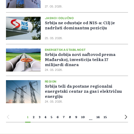
27. 05. 2026.
JASNO I ODLUČNO
Srbija ne odustaje od NIS-a: Cilj je
zadržati dominantnu poziciju
25. 05. 2026.
ENERGETSKA STABILNOST
Srbija dobija novi naftovod prema
Mađarskoj, investicija teška 17
milijardi dinara
24. 05. 2026.
REGION
Srbija teži da postane regionalni
energetski centar za gas i električnu
energiju
24. 05. 2026.
1
2
3
4
5
6
7
8
9
10
14
15
...