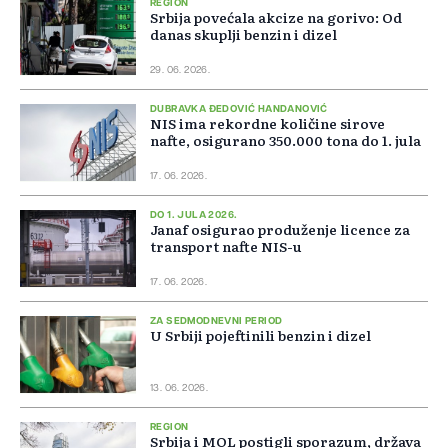
REGION
Srbija povećala akcize na gorivo: Od
danas skuplji benzin i dizel
29. 06. 2026.
DUBRAVKA ĐEDOVIĆ HANDANOVIĆ
NIS ima rekordne količine sirove
nafte, osigurano 350.000 tona do 1. jula
17. 06. 2026.
DO 1. JULA 2026.
Janaf osigurao produženje licence za
transport nafte NIS-u
17. 06. 2026.
ZA SEDMODNEVNI PERIOD
U Srbiji pojeftinili benzin i dizel
13. 06. 2026.
REGION
Srbija i MOL postigli sporazum, država