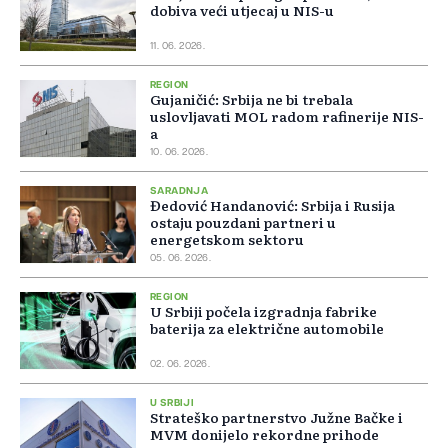
dobiva veći utjecaj u NIS-u
11. 06. 2026.
REGION
Gujaničić: Srbija ne bi trebala
uslovljavati MOL radom rafinerije NIS-
a
10. 06. 2026.
SARADNJA
Đedović Handanović: Srbija i Rusija
ostaju pouzdani partneri u
energetskom sektoru
05. 06. 2026.
REGION
U Srbiji počela izgradnja fabrike
baterija za električne automobile
02. 06. 2026.
U SRBIJI
Strateško partnerstvo Južne Bačke i
MVM donijelo rekordne prihode