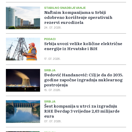
STABILNO SNADBIJEVANJE
Naftnim kompanijama u Srbiji
odobreno korištenje operativnih
rezervi eurodizela
24. 07. 2026.
PODACI
Srbija uvozi velike količine električne
energije iz Hrvatske i BiH
17. 07. 2026.
SRBIJA
Đedović Handanović: Cilj je da do 2035.
godine započne izgradnja nuklearnog
postrojenja
15. 07. 2026.
SRBIJA
Šest kompanija u utrci za izgradnju
RHE Đerdap 3 vrijedne 2,63 milijarde
eura
07. 07. 2026.