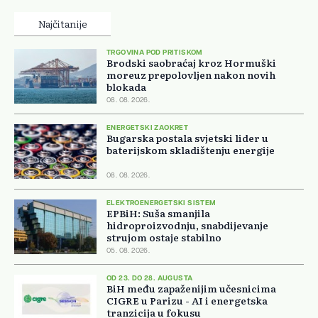
Najčitanije
TRGOVINA POD PRITISKOM
Brodski saobraćaj kroz Hormuški
moreuz prepolovljen nakon novih
blokada
08. 08. 2026.
ENERGETSKI ZAOKRET
Bugarska postala svjetski lider u
baterijskom skladištenju energije
08. 08. 2026.
ELEKTROENERGETSKI SISTEM
EPBiH: Suša smanjila
hidroproizvodnju, snabdijevanje
strujom ostaje stabilno
05. 08. 2026.
OD 23. DO 28. AUGUSTA
BiH među zapaženijim učesnicima
CIGRE u Parizu - AI i energetska
tranzicija u fokusu