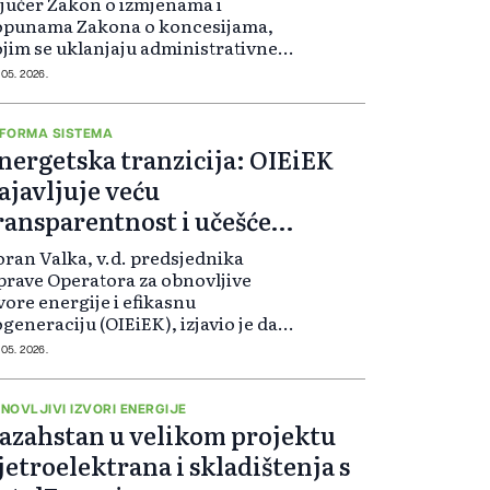
 jučer Zakon o izmjenama i
opunama Zakona o koncesijama,
jim se uklanjaju administrativne
epreke za veću proizvodnju
 05. 2026.
ektrične energije putem
tonaponskih elektrana.
FORMA SISTEMA
nergetska tranzicija: OIEiEK
ajavljuje veću
ransparentnost i učešće
rađana
ran Valka, v.d. predsjednika
rave Operatora za obnovljive
vore energije i efikasnu
generaciju (OIEiEK), izjavio je da
 fokus rada ove institucije biti na
 05. 2026.
čanju transparentnosti,
dgovornom upravljanju sredstvima
većem uključivanju građana u
NOVLJIVI IZVORI ENERGIJE
azahstan u velikom projektu
ergetski sistem.
jetroelektrana i skladištenja s