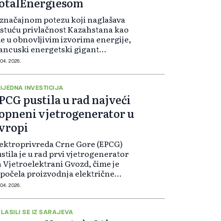
otalEnergiesom
značajnom potezu koji naglašava
stuću privlačnost Kazahstana kao
le u obnovljivim izvorima energije,
ancuski energetski gigant
talEnergies donio je konačnu
 04. 2026.
vesticionu odluku (FID) o projektu
etra i baterijskog skladištenja
ijednom 1,2 milijarde dolara –
IJEDNA INVESTICIJA
PCG pustila u rad najveći
dnoj od najvećih inicijativa za
novljive izvore energije u historiji
opneni vjetrogenerator u
mlje.
vropi
ektroprivreda Crne Gore (EPCG)
stila je u rad prvi vjetrogenerator
 Vjetroelektrani Gvozd, čime je
počela proizvodnja električne
ergije iz ovog projekta ukupne
 04. 2026.
nage 54,6 MW.
LASILI SE IZ SARAJEVA