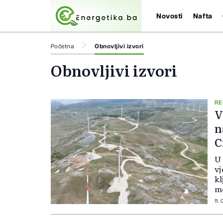
Novosti
Nafta
Početna
Obnovljivi izvori
Obnovljivi izvori
RE
V
n
C
U 
vj
kl
mo
11. 