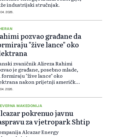
že industrijski stručnjak.
 04. 2026.
HERAN
ahimi pozvao građane da
ormiraju "žive lance" oko
lektrana
anski zvaničnik Alireza Rahimi
zvao je građane, posebno mlade,
 formiraju "žive lance" oko
ektrana nakon prijetnji američkog
redsjednika Donalda Trumpa o
 04. 2026.
vim napadima na infrastrukturu
kon isteka ultimatuma.
EVERNA MAKEDONIJA
lcazar pokrenuo javnu
aspravu za vjetropark Shtip
ompanija Alcazar Energy