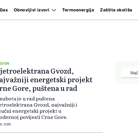
Gas
Obnovljivi izvori
Termoenergija
Zaštita okoliša
GION
jetroelektrana Gvozd,
Najč
ajvažniji energetski projekt
rne Gore, puštena u rad
subotu je u rad puštena
etroelektrana Gvozd, najvažniji i
jučni energetski projekt u
dernoj povijesti Crne Gore.
05. 2026.