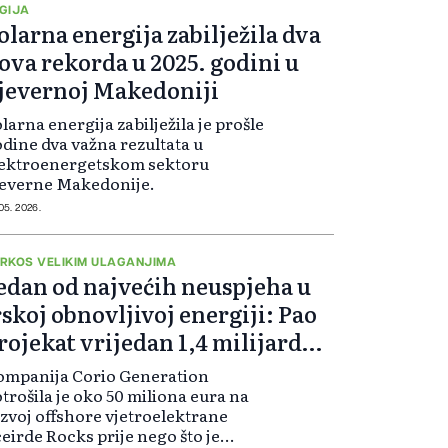
GIJA
olarna energija zabilježila dva
ova rekorda u 2025. godini u
jevernoj Makedoniji
larna energija zabilježila je prošle
dine dva važna rezultata u
lektroenergetskom sektoru
jeverne Makedonije.
 05. 2026.
RKOS VELIKIM ULAGANJIMA
edan od najvećih neuspjeha u
rskoj obnovljivoj energiji: Pao
rojekat vrijedan 1,4 milijarde
ura
ompanija Corio Generation
trošila je oko 50 miliona eura na
zvoj offshore vjetroelektrane
eirde Rocks prije nego što je