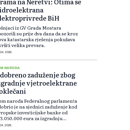
rama na Neretvi: Otima se
idroelektrana
lektroprivrede BiH
šnjaci iz GV Grada Mostara
ozorili su prije dva dana da se kroz
va katastarska rješenja pokušava
vršiti velika prevara.
 04. 2026.
OM NARODA
dobreno zaduženje zbog
zgradnje vjetroelektrane
oklečani
om naroda Federalnog parlamenta
obrio je na sjednici zaduženje kod
ropske investicijske banke od
3.050.000 eura za izgradnju
etroelektrane Poklečani u općini
 04. 2026.
sušje.