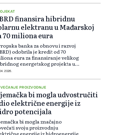
OJEKAT
BRD finansira hibridnu
olarnu elektranu u Mađarskoj
a 70 miliona eura
ropska banka za obnovu i razvoj
BRD) odobrila je kredit od 70
liona eura za finansiranje velikog
bridnog energetskog projekta u
đarskoj, koji kombinira solarnu
 04. 2026.
ektranu i sistem baterijskog
ladištenja, kao dio ukupnog
vesticijskog paketa od 210 miliona
VEĆANJE PROIZVODNJE
jemačka bi mogla udvostručiti
ra, objavio je EBRD.
dio električne energije iz
idro potencijala
jemačka bi mogla značajno
većati svoju proizvodnju
ektrične energije iz hidroenergije,