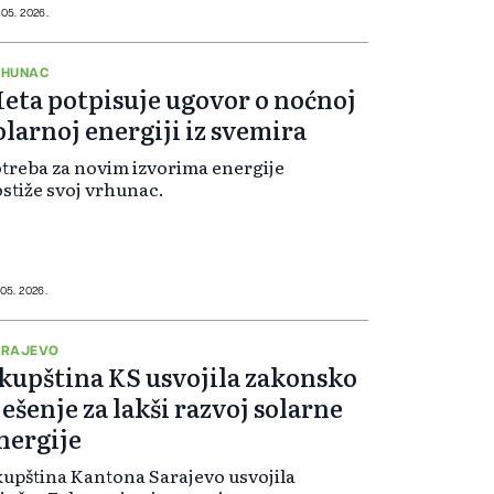
ojekat zvanično napušten, što
 05. 2026.
edstavlja jedan od najvećih
uspjeha u historiji irskog sektora
novljive energije.
RHUNAC
eta potpisuje ugovor o noćnoj
olarnoj energiji iz svemira
treba za novim izvorima energije
stiže svoj vrhunac.
 05. 2026.
ARAJEVO
kupština KS usvojila zakonsko
ješenje za lakši razvoj solarne
nergije
upština Kantona Sarajevo usvojila