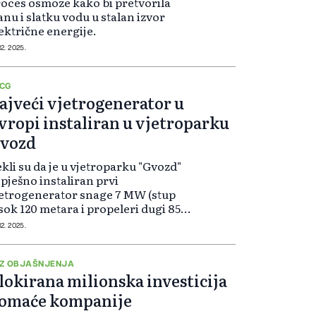
oces osmoze kako bi pretvorila
anu i slatku vodu u stalan izvor
ektrične energije.
12. 2025.
CG
ajveći vjetrogenerator u
vropi instaliran u vjetroparku
vozd
kli su da je u vjetroparku "Gvozd"
pješno instaliran prvi
etrogenerator snage 7 MW (stup
sok 120 metara i propeleri dugi 85
tara).
12. 2025.
Z OBJAŠNJENJA
lokirana milionska investicija
omaće kompanije