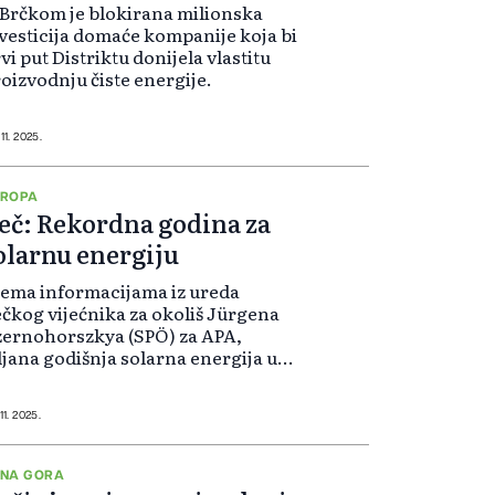
Brčkom je blokirana milionska
vesticija domaće kompanije koja bi
vi put Distriktu donijela vlastitu
oizvodnju čiste energije.
11. 2025.
VROPA
eč: Rekordna godina za
olarnu energiju
ema informacijama iz ureda
čkog vijećnika za okoliš Jürgena
ernohorszkya (SPÖ) za APA,
ljana godišnja solarna energija u
ču od 250 MWp (megavat peak)
emašena je za 58 MWp, čime je
kupno dosegnuto 308 MWp.
11. 2025.
NA GORA