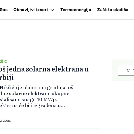
Gas
Obnovljivi izvori
Termoenergija
Zaštita okoliša
KŠIĆ
oš jedna solarna elektrana u
Najč
rbiji
Nikšiću je planirana gradnja još
dne solarne elektrane ukupne
stalisane snage 40 MWp.
ektrana će biti izgrađena u
lusima, na više parcela ukupne
vršine preko 400.000 kvadrata.
12. 2025.