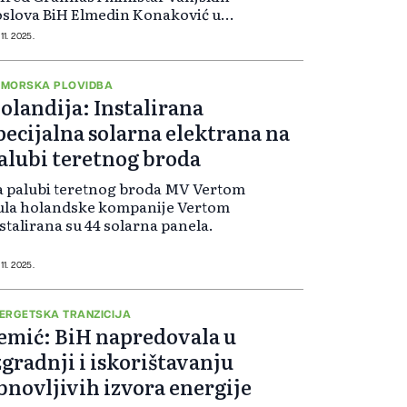
slova BiH Elmedin Konaković u
ijedu su potpisali sporazum o
11. 2025.
nansijskoj saradnji.
MORSKA PLOVIDBA
olandija: Instalirana
pecijalna solarna elektrana na
alubi teretnog broda
 palubi teretnog broda MV Vertom
ula holandske kompanije Vertom
stalirana su 44 solarna panela.
11. 2025.
ERGETSKA TRANZICIJA
emić: BiH napredovala u
zgradnji i iskorištavanju
bnovljivih izvora energije