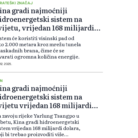
RATEŠKI ZNAČAJ
ina gradi najmoćniji
idroenergetski sistem na
vijetu, vrijedan 168 milijardi
olara
stem će koristiti visinski pad od
o 2.000 metara kroz mrežu tunela
kaskadnih brana, čime će se
varati ogromna količina energije.
 12. 2025.
N
ina gradi najmoćniji
idroenergetski sistem na
vijetu vrijedan 168 milijardi
olara
 zavoju rijeke Yarlung Tsangpo u
betu, Kina gradi hidroenergetski
stem vrijedan 168 milijardi dolara,
ji bi trebao proizvoditi više