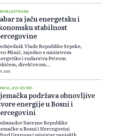
DROELEKTRANA
abar za jaču energetsku i
konomsku stabilnost
ercegovine
edsjednik Vlade Republike Srpske,
vo Minić, zajedno s ministrom
ergetike i rudarstva Petrom
okićem, direktorom
ektroprivrede Republike Srpske
11. 2025.
ukom Petrovićem i Miloradom
odikom, prisustvovao je svečanom
ilježavanju završetka proboja
NOVLJIVI IZVORI
jemačka podržava obnovljive
ovodnog tunela Hidroelektrane
abar“ – jednog od ključnih
zvore energije u Bosni i
jekata u okviru projekta „Gornji
ercegovini
rizonti“.
mbasador Savezne Republike
emačke u Bosni i Hercegovini
fred Grannas i ministar vanjskih