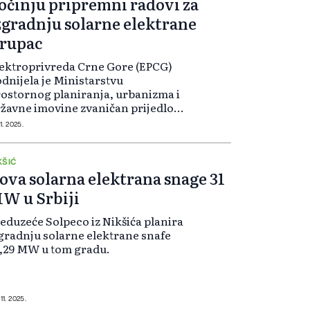
očinju pripremni radovi za
zgradnju solarne elektrane
rupac
ektroprivreda Crne Gore (EPCG)
dnijela je Ministarstvu
ostornog planiranja, urbanizma i
žavne imovine zvaničan prijedlog
 davanje saglasnosti Vlade kako bi
11. 2025.
 započeli pripremni radovi na
gradnji solarne elektrane Krupac u
kšiću.
KŠIĆ
ova solarna elektrana snage 31
W u Srbiji
eduzeće Solpeco iz Nikšića planira
gradnju solarne elektrane snafe
,29 MW u tom gradu.
11. 2025.