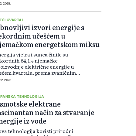
ektrične energije nego bilo koji
12. 2025.
ugi na svijetu.
EĆI KVARTAL
bnovljivi izvori energije s
ekordnim učešćem u
jemačkom energetskom miksu
ergija vjetra i sunca činile su
ekordnih 64,1% njemačke
oizvodnje električne energije u
ećem kvartalu, prema zvaničnim
dacima objavljenim u ponedjeljak.
 12. 2025.
PANSKA TEHNOLOGIJA
smotske elektrane
ascinantan način za stvaranje
nergije iz vode
va tehnologija koristi prirodni