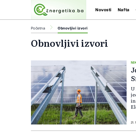
Novosti
Nafta
Početna
Obnovljivi izvori
Obnovljivi izvori
NI
J
S
U 
je
in
El
Vi
po
21. 