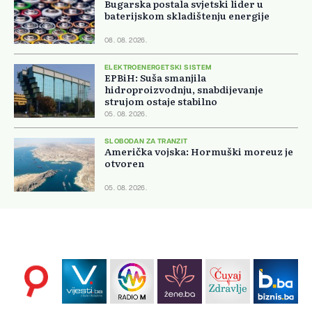
Bugarska postala svjetski lider u
baterijskom skladištenju energije
08. 08. 2026.
ELEKTROENERGETSKI SISTEM
EPBiH: Suša smanjila
hidroproizvodnju, snabdijevanje
strujom ostaje stabilno
05. 08. 2026.
SLOBODAN ZA TRANZIT
Američka vojska: Hormuški moreuz je
otvoren
05. 08. 2026.