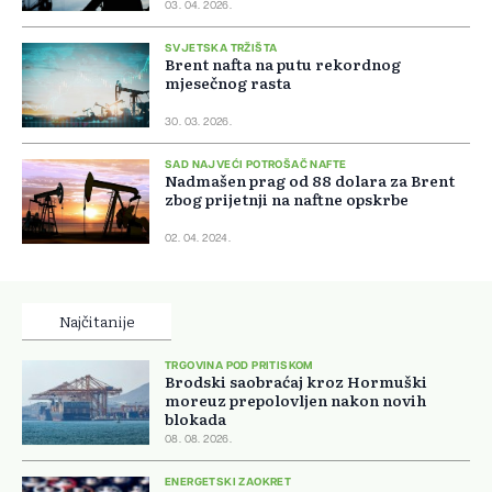
03. 04. 2026.
SVJETSKA TRŽIŠTA
Brent nafta na putu rekordnog
mjesečnog rasta
30. 03. 2026.
SAD NAJVEĆI POTROŠAČ NAFTE
Nadmašen prag od 88 dolara za Brent
zbog prijetnji na naftne opskrbe
02. 04. 2024.
Najčitanije
TRGOVINA POD PRITISKOM
Brodski saobraćaj kroz Hormuški
moreuz prepolovljen nakon novih
blokada
08. 08. 2026.
ENERGETSKI ZAOKRET