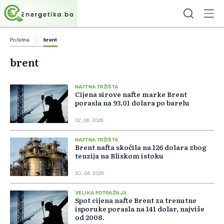
Početna
brent
brent
NAFTNA TRŽIŠTA
Cijena sirove nafte marke Brent
porasla na 93,01 dolara po barelu
02. 06. 2026.
NAFTNA TRŽIŠTA
Brent nafta skočila na 126 dolara zbog
tenzija na Bliskom istoku
30. 04. 2026.
VELIKA POTRAŽNJA
Spot cijena nafte Brent za trenutne
isporuke porasla na 141 dolar, najviše
od 2008.