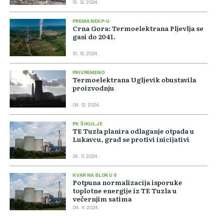
15. 12. 2024.
PREMA NEKP-U
Crna Gora: Termoelektrana Pljevlja se
gasi do 2041.
10. 12. 2024.
PRIVREMENO
Termoelektrana Ugljevik obustavila
proizvodnju
06. 12. 2024.
PK ŠIKULJE
TE Tuzla planira odlaganje otpada u
Lukavcu, grad se protivi inicijativi
26. 11. 2024.
KVAR NA BLOKU 6
Potpuna normalizacija isporuke
toplotne energije iz TE Tuzla u
večernjim satima
04. 11. 2024.