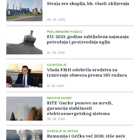
Struja sve skuplja, bh. vlasti oklijevaju
08. 09. 2024.
PRELIMINARNI PODACI
EU: 2023. godine zabilježena najmanja
potrošnja i proizvodnja uglja
20. 08. 2024.
SAOPĆENJE
Vlada FBiH odobrila sredstva za
izmirenje obaveza prema 585 rudara
12. 08. 2024.
MAKSIM SKOKO
RiTE 'Gacko' ponovo na mreži,
garancija stabilnosti
elektroenergetskog sistema
06. 08. 2024.
GAŠENJE BLOKOVA
Rumunija i Grčka već 2026. više neće