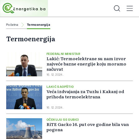
Početna
Termoenergija
Termoenergija
FEDERALNI MINISTAR
Lakić: Termoelektrane su nam izvor
najveće bazne energije koju moramo
sačuvat
16. 12. 2024.
LAKIĆ SAOPŠTIO
Veća izdvajanja za Tuzlu i Kakanj od
prihoda termoelektrana
16. 12. 2024.
OČEKUJU SE GUBICI
RiTE Gacko 16. put ove godine bila van
pogona