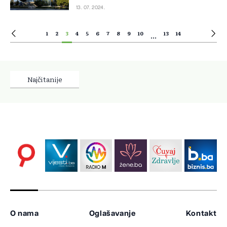
13. 07. 2024.
1
2
3
4
5
6
7
8
9
10
13
14
...
Najčitanije
O nama
Oglašavanje
Kontakt