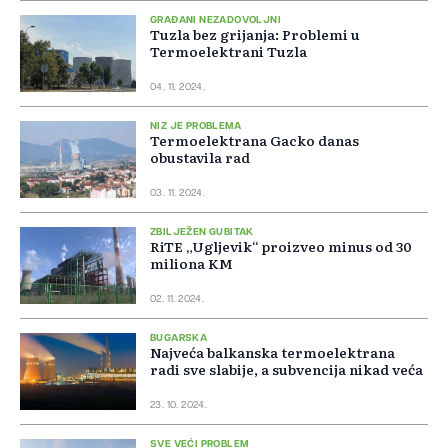
GRAĐANI NEZADOVOLJNI
Tuzla bez grijanja: Problemi u
Termoelektrani Tuzla
04. 11. 2024.
NIZ JE PROBLEMA
Termoelektrana Gacko danas
obustavila rad
03. 11. 2024.
ZBILJEŽEN GUBITAK
RiTE „Ugljevik“ proizveo minus od 30
miliona KM
02. 11. 2024.
BUGARSKA
Najveća balkanska termoelektrana
radi sve slabije, a subvencija nikad veća
23. 10. 2024.
SVE VEĆI PROBLEM