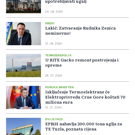
upotrebljavati ugalj
04. 08. 2024.
FMERI
Lakić: Zatvaranje Rudnika Zenica
neminovno!
01. 08. 2024.
TERMOENERGIJA
U RiTE Gacko remont postrojenja i
opreme
28. 07. 2024.
PORUKA MINISTRA
Isključenje Termoelektrane će
Elektroprivredu Crne Gore koštati 70
miliona eura
13. 07. 2024.
DVIJE FAZE
EPBiH nabavlja 200.000 tona uglja za
TE Tuzla, poznata cijena